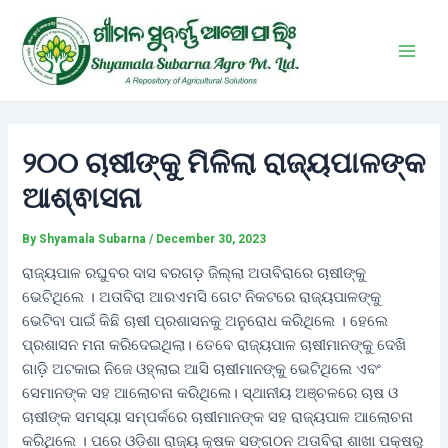
Skip
Post
Main
to
navigation
Men
content
୨୦୦ ଚାଷୀଙ୍କୁ ମିଳିଲା ରାଜ୍ୟପାଳଙ୍କ
ଆଶ୍ଵାସନା
By
Shyamala Subarna
/
December 30, 2023
ରାଜ୍ୟପାଳ ରଘୁବର ଦାସ ବରଗଡ଼ ଜିଲ୍ଲା ଅତାବିରାରେ ଚାଷୀଙ୍କୁ
ଭେଟିଥିଲେ । ଅତାବିରା ଆରଏମସି ଗେଟ ନିକଟରେ ରାଜ୍ୟପାଳଙ୍କୁ
ଭେଟିବା ପାଇଁ କିଛି ଚାଷୀ ପ୍ରଶାସନକୁ ଅନୁରୋଧ କରିଥିଲେ । ହେଲେ
ପ୍ରଶାସନ ମନା କରିଦେଇଥିଲା। ତେବେ ରାଜ୍ୟପାଳ ଚାଷୀମାନଙ୍କୁ ଦେଖି
ଗାଡ଼ି ଅଟକାଇ ନିଜେ ଓହ୍ଲାଇ ଆସି ଚାଷୀମାନଙ୍କୁ ଭେଟିଥିଲେ ଏବଂ
ସେମାନଙ୍କ ସହ ଆଲୋଚନା କରିଥିଲେ। ସ୍ଥାନୀୟ ଅଞ୍ଚଳରେ ଚାଷ ଓ
ଚାଷୀଙ୍କ ସମସ୍ୟା ସମ୍ପର୍କରେ ଚାଷୀମାନଙ୍କ ସହ ରାଜ୍ୟପାଳ ଆଲୋଚନା
କରିଥିଲେ । ପରେ ଓଡ଼ିଶା ରାଜ୍ୟ କୃଷକ ସଙ୍ଗଠନ ଅତାବିରା ଶାଖା ପକ୍ଷରୁ