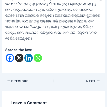
୨ଦଫା ଦାବିପତ୍ର ରାଜ୍ୟପାଳଙ୍କୁ ଦିଆଯାଇଥିଲା। ଚାଷୀଙ୍କ ସମସ୍ୟାକୁ
ନେଇ ରାଜ୍ୟ ସରକାର ଓ ପ୍ରଶାସନିକ ଅଧିକାରୀଙ୍କ ସହ ଆଲୋଚନା
କରିବେ ବୋଲି ରାଜ୍ୟପାଳ କହିଥିଲେ। ଅତାବିରାରେ ରାଜ୍ୟପାଳ ଦୁର୍ଗାଶକ୍ତି
ଏସଏଚଜିର ୨୦୦ଜଣଙ୍କୁ ସାକ୍ଷାତ କରି ଆଲୋଚନା କରିଥିଲେ ଏବଂ
ଏହାପରେ ସେ ଗୋବିନ୍ଦପୁରରେ ସ୍ଥାନୀୟ ଅଧିବାସୀଙ୍କ ସହ ବିଭିନ୍ନ
ସମସ୍ୟା ନେଇ ଆଲୋଚନା କରିଥିଲେ ଓ ସମାଧାନ ଲାଗି ଜିଲ୍ଲାପାଳଙ୍କୁ
ନିର୍ଦେଶ ଦେଇଥିଲେ।
Spread the love
PREVIOUS
NEXT
Leave a Comment