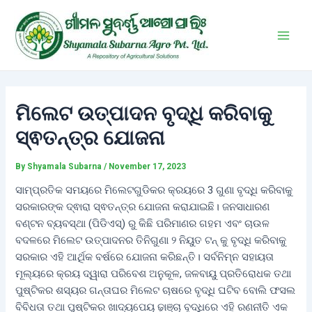
Skip
Post
Main
to
navigation
Men
content
ମିଲେଟ ଉତ୍ପାଦନ ବୃଦ୍ଧି କରିବାକୁ
ସ୍ଵତନ୍ତ୍ର ଯୋଜନା
By
Shyamala Subarna
/
November 17, 2023
ସାମ୍ପ୍ରତିକ ସମୟରେ ମିଲେଟଗୁଡିକର କ୍ରୟରେ 3 ଗୁଣା ବୃଦ୍ଧି କରିବାକୁ
ସରକାରଙ୍କ ଦ୍ଵାରା ସ୍ଵତନ୍ତ୍ର ଯୋଜନା କରାଯାଇଛି। ଜନସାଧାରଣ
ବଣ୍ଟନ ବ୍ୟବସ୍ଥା (ପିଡିଏସ୍) ରୁ କିଛି ପରିମାଣର ଗହମ ଏବଂ ଚାଉଳ
ବଦଳରେ ମିଲେଟ ଉତ୍ପାଦନର ତିନିଗୁଣା ୨ ନିୟୁତ ଟନ୍ କୁ ବୃଦ୍ଧି କରିବାକୁ
ସରକାର ଏହି ଆର୍ଥିକ ବର୍ଷରେ ଯୋଜନା କରିଛନ୍ତି। ସର୍ବନିମ୍ନ ସହାୟତା
ମୂଲ୍ୟରେ କ୍ରୟ ଦ୍ୱାରା ପରିବେଶ ଅନୁକୂଳ, ଜଳବାୟୁ ପ୍ରତିରୋଧକ ତଥା
ପୁଷ୍ଟିକର ଶସ୍ୟର ଗନ୍ତାଘର ମିଲେଟ ଚାଷରେ ବୃଦ୍ଧି ଘଟିବ ବୋଲି ଫସଲ
ବିବିଧତା ତଥା ପୁଷ୍ଟିକର ଖାଦ୍ୟପେୟ ଢ଼ାଞ୍ଚା ବୃଦ୍ଧିରେ ଏହି ରଣନୀତି ଏକ