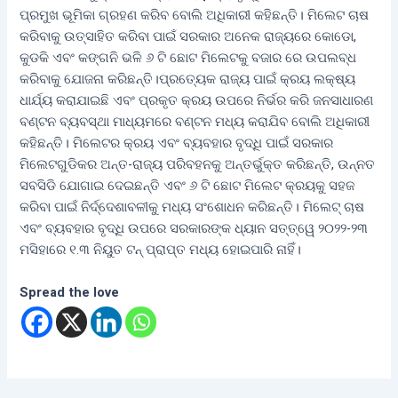
ପ୍ରମୁଖ ଭୂମିକା ଗ୍ରହଣ କରିବ ବୋଲି ଅଧିକାରୀ କହିଛନ୍ତି। ମିଲେଟ ଚାଷ
କରିବାକୁ ଉତ୍ସାହିତ କରିବା ପାଇଁ ସରକାର ଅନେକ ରାଜ୍ୟରେ କୋଡୋ,
କୁଡକି ଏବଂ କଙ୍ଗନି ଭଳି ୬ ଟି ଛୋଟ ମିଲେଟକୁ ବଜାର ରେ ଉପଲବ୍ଧ
କରିବାକୁ ଯୋଜନା କରିଛନ୍ତି।ପ୍ରତ୍ୟେକ ରାଜ୍ୟ ପାଇଁ କ୍ରୟ ଲକ୍ଷ୍ୟ
ଧାର୍ଯ୍ୟ କରାଯାଇଛି ଏବଂ ପ୍ରକୃତ କ୍ରୟ ଉପରେ ନିର୍ଭର କରି ଜନସାଧାରଣ
ବଣ୍ଟନ ବ୍ୟବସ୍ଥା ମାଧ୍ୟମରେ ବଣ୍ଟନ ମଧ୍ୟ କରାଯିବ ବୋଲି ଅଧିକାରୀ
କହିଛନ୍ତି। ମିଲେଟର କ୍ରୟ ଏବଂ ବ୍ୟବହାର ବୃଦ୍ଧି ପାଇଁ ସରକାର
ମିଲେଟଗୁଡିକର ଅନ୍ତ-ରାଜ୍ୟ ପରିବହନକୁ ଅନ୍ତର୍ଭୁକ୍ତ କରିଛନ୍ତି, ଉନ୍ନତ
ସବସିଡି ଯୋଗାଇ ଦେଇଛନ୍ତି ଏବଂ ୬ ଟି ଛୋଟ ମିଲେଟ କ୍ରୟକୁ ସହଜ
କରିବା ପାଇଁ ନିର୍ଦ୍ଦେଶାବଳୀକୁ ମଧ୍ୟ ସଂଶୋଧନ କରିଛନ୍ତି। ମିଲେଟ୍ ଚାଷ
ଏବଂ ବ୍ୟବହାର ବୃଦ୍ଧି ଉପରେ ସରକାରଙ୍କ ଧ୍ୟାନ ସତ୍ତ୍ୱେ ୨୦୨୨-୨୩
ମସିହାରେ ୧.୩ ନିୟୁତ ଟନ୍ ପ୍ରାପ୍ତ ମଧ୍ୟ ହୋଇପାରି ନାହିଁ।
Spread the love