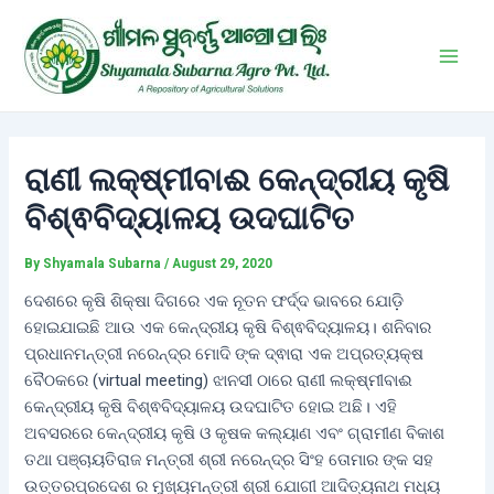
Skip
Post
Main
to
navigation
Men
content
ରାଣୀ ଲକ୍ଷ୍ମୀବାଈ କେନ୍ଦ୍ରୀୟ କୃଷି
ବିଶ୍ଵବିଦ୍ୟାଳୟ ଉଦଘାଟିତ
By
Shyamala Subarna
/
August 29, 2020
ଦେଶରେ କୃଷି ଶିକ୍ଷା ଦିଗରେ ଏକ ନୂତନ ଫର୍ଦ୍ଦ ଭାବରେ ଯୋଡ଼ି
ହୋଇଯାଇଛି ଆଉ ଏକ କେନ୍ଦ୍ରୀୟ କୃଷି ବିଶ୍ଵବିଦ୍ୟାଳୟ। ଶନିବାର
ପ୍ରଧାନମନ୍ତ୍ରୀ ନରେନ୍ଦ୍ର ମୋଦି ଙ୍କ ଦ୍ଵାରା ଏକ ଅପ୍ରତ୍ୟକ୍ଷ
ବୈଠକରେ (virtual meeting) ଝାନସୀ ଠାରେ ରାଣୀ ଲକ୍ଷ୍ମୀବାଈ
କେନ୍ଦ୍ରୀୟ କୃଷି ବିଶ୍ଵବିଦ୍ୟାଳୟ ଉଦଘାଟିତ ହୋଇ ଅଛି। ଏହି
ଅବସରରେ କେନ୍ଦ୍ରୀୟ କୃଷି ଓ କୃଷକ କଲ୍ୟାଣ ଏବଂ ଗ୍ରାମୀଣ ବିକାଶ
ତଥା ପଞ୍ଚାୟତିରାଜ ମନ୍ତ୍ରୀ ଶ୍ରୀ ନରେନ୍ଦ୍ର ସିଂହ ତୋମାର ଙ୍କ ସହ
ଉତ୍ତରପ୍ରଦେଶ ର ମୁଖ୍ୟମନ୍ତ୍ରୀ ଶ୍ରୀ ଯୋଗୀ ଆଦିତ୍ୟନାଥ ମଧ୍ୟ