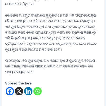
ଯୋଗଦାନ କରିଥିଲେ।
କୋରୋନା ର ଦ୍ରୁତ ସଂକ୍ରମଣ କୁ ଦୃଷ୍ଟି ରେ ରଖି ଏକ ଅପ୍ରତ୍ୟେକ୍ଷ
ବୈଠକ ମାଧ୍ୟମ ରେ ଏହି ଉଦଘାଟନୀ ସମାରୋହ ସମ୍ପନ୍ନ ହୋଇଥିଲା।
ଏହି କୃଷି ଶିକ୍ଷା ଦେଶରେ କୃଷି ତଥା କୃଷକ ମାନଙ୍କୁ ସଶକ୍ତ କରିବାକୁ
ସାହାଯ୍ୟ କରିବ ବୋଲି ପ୍ରଧାନମନ୍ତ୍ରୀ ନିଜର ମତ ପ୍ରକାଶ କରିଛନ୍ତି।
ଏହି ବିଶ୍ଵବିଦ୍ୟାଳୟ ଛାତ୍ର ମାନଙ୍କୁ ପ୍ରୋତ୍ସାହନ ଦେବା ସହ
କୃଷିକ୍ଷେତ୍ର ରେ ନୂତନ କୌଶଳ ତଥା ଶସ୍ୟ ଉତ୍ପାଦନ ନେଇ ଅନେକ
ନୂଆ ନୂଆ ତଥ୍ୟ ଜାଣିବାରେ ସହାୟକ ହେବ।
ପାଠ୍ୟକ୍ରମ ରେ କୃଷି ଶିକ୍ଷା ର ସଂଯୋଗ କୃଷି ଓ କୃଷକ କୁ ଉଦ୍ୟୋଗ
ଭଳି ଆଗକୁ ବଢ଼ିବାରେ ସାହାଯ୍ୟ କରିବ ଏବଂ ସ୍ବାବଲମ୍ବୀ ହେବା ରେ
ମଧ୍ୟ ସହାୟକ ହେବ।
Spread the love