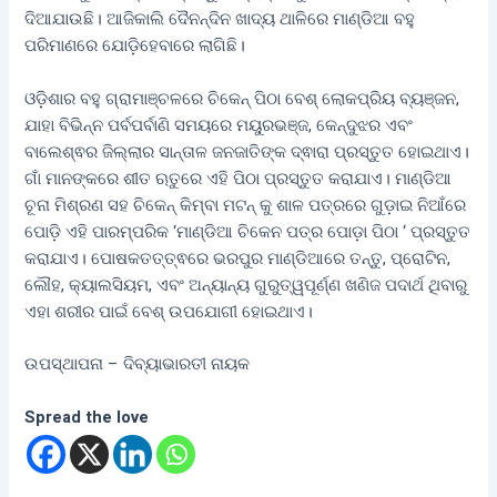
ଦିଆଯାଉଛି। ଆଜିକାଲି ଦୈନନ୍ଦିନ ଖାଦ୍ୟ ଥାଳିରେ ମାଣ୍ଡିଆ ବହୁ
ପରିମାଣରେ ଯୋଡ଼ିହେବାରେ ଲାଗିଛି।
ଓଡ଼ିଶାର ବହୁ ଗ୍ରାମାଞ୍ଚଳରେ ଚିକେନ୍ ପିଠା ବେଶ୍ ଲୋକପ୍ରିୟ ବ୍ୟଞ୍ଜନ,
ଯାହା ବିଭିନ୍ନ ପର୍ବପର୍ବାଣି ସମୟରେ ମୟୁରଭଞ୍ଜ, କେନ୍ଦୁଝର ଏବଂ
ବାଲେଶ୍ଵର ଜିଲ୍ଲାର ସାନ୍ତାଳ ଜନଜାତିଙ୍କ ଦ୍ଵାରା ପ୍ରସ୍ତୁତ ହୋଇଥାଏ।
ଗାଁ ମାନଙ୍କରେ ଶୀତ ଋତୁରେ ଏହି ପିଠା ପ୍ରସ୍ତୁତ କରାଯାଏ। ମାଣ୍ଡିଆ
ଚୂନା ମିଶ୍ରଣ ସହ ଚିକେନ୍ କିମ୍ବା ମଟନ୍ କୁ ଶାଳ ପତ୍ରରେ ଗୁଡ଼ାଇ ନିଆଁରେ
ପୋଡ଼ି ଏହି ପାରମ୍ପରିକ ‘ମାଣ୍ଡିଆ ଚିକେନ ପତ୍ର ପୋଡ଼ା ପିଠା ‘ ପ୍ରସ୍ତୁତ
କରାଯାଏ। ପୋଷକତତ୍ତ୍ଵରେ ଭରପୁର ମାଣ୍ଡିଆରେ ତନ୍ତୁ, ପ୍ରୋଟିନ,
ଲୌହ, କ୍ୟାଲସିୟମ, ଏବଂ ଅନ୍ୟାନ୍ୟ ଗୁରୁତ୍ୱପୂର୍ଣ୍ଣ ଖଣିଜ ପଦାର୍ଥ ଥିବାରୁ
ଏହା ଶରୀର ପାଇଁ ବେଶ୍ ଉପଯୋଗୀ ହୋଇଥାଏ।
ଉପସ୍ଥାପନା – ଦିବ୍ୟାଭାରତୀ ନାୟକ
Spread the love