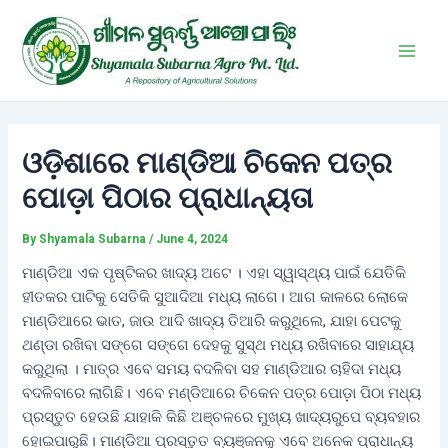
Skip
Post
Main
to
navigation
Men
content
ଓଡ଼ିଶାରେ ମାଣ୍ଡିଆ ଚିକେନ ପତ୍ର
ପୋଡ଼ା ପିଠାର ପ୍ରାଧାନ୍ୟତା
By
Shyamala Subarna
/
June 4, 2024
ମାଣ୍ଡିଆ ଏକ ପୃଷ୍ଟିକର ଖାଦ୍ୟ ଅଟେ । ଏହା ସ୍ୱାସ୍ଥ୍ୟ ପାଇଁ ଯେତିକି
ହୀତକର ପାଟିକୁ ସେତିକି ସୁଆଦିଆ ମଧ୍ୟ ଲାଗେ। ଆଗ କାଳରେ ଲୋକେ
ମାଣ୍ଡିଆରେ ଭାତ, ଜାଉ ଆଦି ଖାଦ୍ୟ ତିଆରି କରୁଥିଲେ, ଯାହା ପେଟକୁ
ଥଣ୍ଡା ରଖିବା ସଙ୍ଗେ ସଙ୍ଗେ ଦେହକୁ ସୁସ୍ଥ ମଧ୍ୟ ରଖିବାରେ ସାହାଯ୍ୟ
କରୁଥିଲା । ମାତ୍ର ଏବେ ସମୟ ବଦଳିବା ସହ ମାଣ୍ଡିଆର ଚାହିଦା ମଧ୍ୟ
ବଦଳିବାରେ ଲାଗିଛି। ଏବେ ମଣ୍ଡିଆରେ ଚିକେନ ପତ୍ର ପୋଡ଼ା ପିଠା ମଧ୍ୟ
ପ୍ରସ୍ତୁତ ହେଉଛି ଯାହାକି କିଛି ଅଞ୍ଚଳରେ ମୁଖ୍ୟ ଖାଦ୍ୟରୁପେ ବ୍ୟବହାର
ହୋଇପାରୁଛି। ମାଣ୍ଡିଆ ପ୍ରସ୍ତୁତ ବ୍ୟଞ୍ଜନକୁ ଏବେ ଅନେକ ପ୍ରାଧାନ୍ୟ