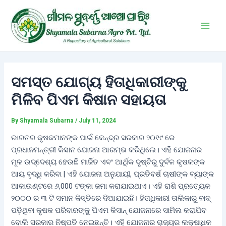
Skip
Post
Main
to
navigation
Men
content
ସମସ୍ତ ଯୋଗ୍ୟ ହିତାଧିକାରୀଙ୍କୁ
ମିଳିବ ପିଏମ କିଷାନ ସହାୟତା
By
Shyamala Subarna
/
July 11, 2024
ଭାରତର କୃଷକମାନଙ୍କ ପାଇଁ କେନ୍ଦ୍ର ସରକାର ୨୦୧୯ ରେ
ପ୍ରଧାନମନ୍ତ୍ରୀ କିସାନ ଯୋଜନା ଆରମ୍ଭ କରିଥିଲେ। ଏହି ଯୋଜନାର
ମୂଳ ଉଦ୍ଦେଶ୍ୟ ହେଉଛି ମାର୍ଜିତ ଏବଂ ଆର୍ଥିକ ଦୃଷ୍ଟିରୁ ଦୁର୍ବଳ କୃଷକଙ୍କ
ଆୟ ବୃଦ୍ଧି କରିବା | ଏହି ଯୋଜନା ଅନୁଯାୟୀ, ପ୍ରତିବର୍ଷ ଚାଷୀଙ୍କ ବ୍ୟାଙ୍କ
ଆକାଉଣ୍ଟରେ ୬,000 ଟଙ୍କା ଜମା କରାଯାଇଥାଏ। ଏହି ରାଶି ପ୍ରତ୍ୟେକ
୨୦୦୦ ର ୩ ଟି ସମାନ କିସ୍ତିରେ ଦିଆଯାଇଛି। ହିତାଧିକାରୀ ତାଲିକାରୁ ବାଦ୍
ପଡ଼ିଥିବା କୃଷକ ପରିବାରଙ୍କୁ ପିଏମ କିସାନ୍ ଯୋଜନାରେ ସାମିଲ କରାଯିବ
ବୋଲି ସରକାର ନିଷ୍ପତି ନେଇଛନ୍ତି। ଏହି ଯୋଜନାର ରାଜ୍ୟର ଲକ୍ଷାଧିକ