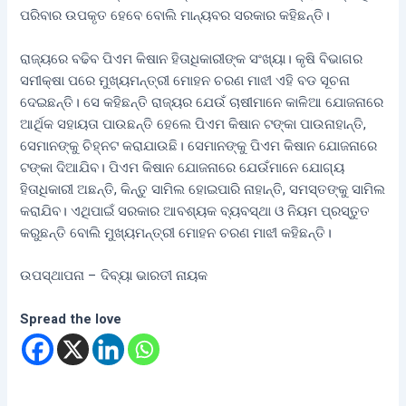
ପରିବାର ଉପକୃତ ହେବେ ବୋଲି ମାନ୍ୟବର ସରକାର କହିଛନ୍ତି।
ରାଜ୍ୟରେ ବଢିବ ପିଏମ କିଷାନ ହିତାଧିକାରୀଙ୍କ ସଂଖ୍ୟା। କୃଷି ବିଭାଗର
ସମୀକ୍ଷା ପରେ ମୁଖ୍ୟମନ୍ତ୍ରୀ ମୋହନ ଚରଣ ମାଝୀ ଏହି ବଡ ସୂଚନା
ଦେଇଛନ୍ତି। ସେ କହିଛନ୍ତି ରାଜ୍ୟର ଯେଉଁ ଚାଷୀମାନେ କାଳିଆ ଯୋଜନାରେ
ଆର୍ଥିକ ସହାୟତା ପାଉଛନ୍ତି ହେଲେ ପିଏମ କିଷାନ ଟଙ୍କା ପାଉନାହାନ୍ତି,
ସେମାନଙ୍କୁ ଚିହ୍ନଟ କରାଯାଉଛି। ସେମାନଙ୍କୁ ପିଏମ କିଷାନ ଯୋଜନାରେ
ଟଙ୍କା ଦିଆଯିବ। ପିଏମ କିଷାନ ଯୋଜନାରେ ଯେଉଁମାନେ ଯୋଗ୍ୟ
ହିତାଧିକାରୀ ଅଛନ୍ତି, କିନ୍ତୁ ସାମିଲ ହୋଇପାରି ନାହାନ୍ତି, ସମସ୍ତଙ୍କୁ ସାମିଲ
କରାଯିବ। ଏଥିପାଇଁ ସରକାର ଆବଶ୍ୟକ ବ୍ୟବସ୍ଥା ଓ ନିୟମ ପ୍ରସ୍ତୁତ
କରୁଛନ୍ତି ବୋଲି ମୁଖ୍ୟମନ୍ତ୍ରୀ ମୋହନ ଚରଣ ମାଝୀ କହିଛନ୍ତି।
ଉପସ୍ଥାପନା – ଦିବ୍ୟା ଭାରତୀ ନାୟକ
Spread the love