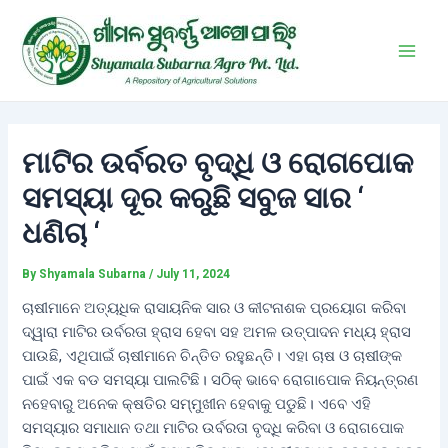
Skip
Post
Main
to
navigation
Men
content
ମାଟିର ଉର୍ବରତ ବୃଦ୍ଧି ଓ ରୋଗପୋକ
ସମସ୍ୟା ଦୂର କରୁଛି ସବୁଜ ସାର ‘
ଧଣିଚା ‘
By
Shyamala Subarna
/
July 11, 2024
ଚାଷୀମାନେ ଅତ୍ୟଧିକ ରାସାୟନିକ ସାର ଓ କୀଟନାଶକ ପ୍ରୟୋଗ କରିବା
ଦ୍ୱାରା ମାଟିର ଉର୍ବରତା ହ୍ରାସ ହେବା ସହ ଅମଳ ଉତ୍ପାଦନ ମଧ୍ୟ ହ୍ରାସ
ପାଉଛି, ଏଥିପାଇଁ ଚାଷୀମାନେ ଚିନ୍ତିତ ରହୁଛନ୍ତି। ଏହା ଚାଷ ଓ ଚାଷୀଙ୍କ
ପାଇଁ ଏକ ବଡ ସମସ୍ୟା ପାଲଟିଛି। ସଠିକ୍ ଭାବେ ରୋଗାପୋକ ନିୟନ୍ତ୍ରଣ
ନହେବାରୁ ଅନେକ କ୍ଷତିର ସମ୍ମୁଖୀନ ହେବାକୁ ପଡୁଛି। ଏବେ ଏହି
ସମସ୍ୟାର ସମାଧାନ ତଥା ମାଟିର ଉର୍ବରତା ବୃଦ୍ଧି କରିବା ଓ ରୋଗପୋକ