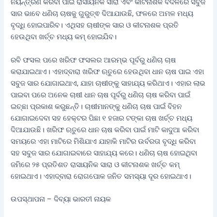
ନିୟନ୍ତ୍ରଣ କରିବା ପାଇଁ ରାସାୟନିକ ସାରା ଏବଂ କୀଟନାଶକ ବଦଳରେ ସବୁଜ
ସାର ଭାବେ ଧଣିଚା ଚାଷକୁ ଗୁରୁତ୍ଵ ଦିଆଯାଉଛି, ଫଳରେ ଅମଳ ମଧ୍ୟ
ବୃଦ୍ଧି ହୋଇପାରିବ। ଏଥିସହ ଚାଷୀଙ୍କ ସାର ଓ କୀଟନାଶକ ପ୍ରତି
ହେଉଥିବା ଖର୍ଚ୍ଚ ମଧ୍ୟ କମ୍ ହୋଇଯିବ।
ରବି ଫସଲ ପରେ ଖରିଫ ଫସଲର ଆରମ୍ଭ ପୂର୍ବରୁ ଧଣିଚା ଚାଷ
କରାଯାଇଥାଏ। ଏହାଦ୍ବାରା ଖରିଫ ଋତୁରେ ହେଉଥିବା ଧାନ ଚାଷ ପାଇ ଏହା
ସବୁଜ ସାର ଯୋଗାଇଥାଏ, ଯାହା ଚାଷୀଙ୍କୁ ସାହାଯ୍ୟ କରିଥାଏ। ଏହାର ଲାଭ
ପାଇବା ପରେ ଅନେକ ଚାଷୀ ଧାନ ଚାଷ ପୂର୍ବରୁ ଧଣିଚା ଚାଷ କରିବା ପାଇଁ
ଇଚ୍ଛା ପ୍ରକାଶ କରୁଛନ୍ତି। ଚାଷୀମାନଙ୍କୁ ଧଣିଚା ଚାଷ ପାଇଁ ବିହନ
ଯୋଗାଇଦେବା ସହ ହେକ୍ଟର ପିଛା ୧ ହଜାର ଟଙ୍କା ଚାଷ ଖର୍ଚ୍ଚ ମଧ୍ୟ
ଦିଆଯାଉଛି। ଖରିଫ ଋତୁରେ ଧାନ ଚାଷ କରିବା ପାଇଁ ମାଟି କାଦୁଆ କରିବା
ସମୟରେ ଏହା ମାଟିରେ ମିଶିଯାଏ ଯାହାକି ମାଟିର ଉର୍ବରତା ବୃଦ୍ଧି କରିବା
ସହ ସବୁଜ ସାର ଯୋଗାଇବାରେ ସାହାଯ୍ୟ କରେ। ଧଣିଚା ଚାଷ ହୋଇଥିବା
ଜମିରେ ୨୫ ପ୍ରତିଶତ ରାସାୟନିକ ସାରା ଓ କୀଟନାଶକ ଖର୍ଚ୍ଚ କମ୍
ହୋଇଥାଏ। ଏହାଦ୍ବାରା ରୋଗପୋକ ଜନିତ ସମସ୍ୟା ଦୂର ହୋଇଥାଏ।
ଉପସ୍ଥାପନା – ଦିବ୍ୟା ଭାରତୀ ନାୟକ