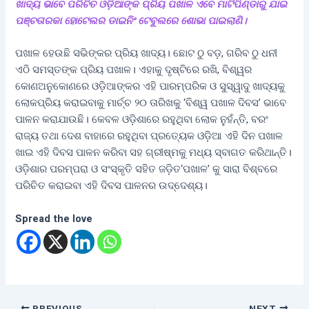
ଖାଦ୍ୟ ଭାବେ ପରିଚିତ ଓଡ଼ିଆଙ୍କ ପ୍ରିୟ ପଖାଳ ଏବେ ମାଟିପିଣ୍ଡାରୁ ଯାଇ
ପଞ୍ଚତାରକା ହୋଟେଲର ଡାଇନିଂ ଟେବୁଲରେ ଶୋଭା ପାଇଲାଣି।
ପଖାଳ ହେଉଛି ସଭିଙ୍କର ପ୍ରିୟ ଖାଦ୍ୟ। ଛୋଟ ଠୁ ବଡ଼, ଗରିବ ଠୁ ଧନୀ
ଏଠି ସମସ୍ତଙ୍କ ପ୍ରିୟ ପଖାଳ। ଏହାକୁ ଦୃଷ୍ଟିରେ ରଖି, ବିଶ୍ୱର
କୋଣଅନୁକୋଣରେ ଓଡ଼ିଆଙ୍କର ଏହି ପାରମ୍ପରିକ ଓ ସୁସ୍ୱାଦୁ ଖାଦ୍ୟକୁ
ଲୋକପ୍ରିୟ କରାଇବାକୁ ମାର୍ଚ୍ଚ ୨୦ ତାରିଖକୁ ‘ବିଶ୍ୱ ପଖାଳ ଦିବସ’ ଭାବେ
ପାଳନ କରାଯାଉଛି। କେବଳ ଓଡ଼ିଶାରେ ରହୁଥିବା ଲୋକ ନୁହଁନ୍ତି, ବରଂ
ରାଜ୍ୟ ତଥା ଦେଶ ବାହାରେ ରହୁଥିବା ପ୍ରତ୍ୟେକ ଓଡ଼ିଆ ଏହି ଦିନ ପଖାଳ
ଖାଇ ଏହି ଦିବସ ପାଳନ କରିବା ସହ ଗ୍ରୀଷ୍ମକୁ ମଧ୍ୟ ସ୍ବାଗତ କରିଥାନ୍ତି।
ଓଡ଼ିଶାର ପରମ୍ପରା ଓ ସଂସ୍କୃତି ସହିତ ଜଡ଼ିତ‘ପଖାଳ’ କୁ ସାରା ବିଶ୍ବରେ
ପରିଚିତ କରାଇବା ଏହି ଦିବସ ପାଳନର ଉଦ୍ଦେଶ୍ୟ।
Spread the love
PREVIOUS
NEXT