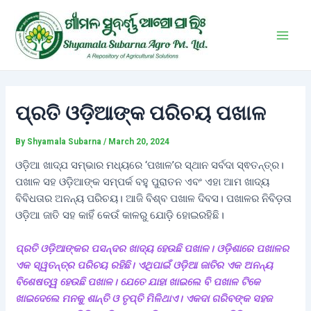
Skip
Post
Main
to
navigation
Men
content
ପ୍ରତି ଓଡ଼ିଆଙ୍କ ପରିଚୟ ପଖାଳ
By
Shyamala Subarna
/
March 20, 2024
ଓଡ଼ିଆ ଖାଦ୍ଯ ସମ୍ଭାର ମଧ୍ୟରେ ‘ପଖାଳ’ର ସ୍ଥାନ ସର୍ବଦା ସ୍ଵତନ୍ତ୍ର।
ପଖାଳ ସହ ଓଡ଼ିଆଙ୍କ ସମ୍ପର୍କ ବହୁ ପୁରାତନ ଏବଂ ଏହା ଆମ ଖାଦ୍ୟ
ବିବିଧତାର ଅନନ୍ୟ ପରିଚୟ। ଆଜି ବିଶ୍ବ ପଖାଳ ଦିବସ। ପଖାଳର ନିବିଡ଼ତା
ଓଡ଼ିଆ ଜାତି ସହ କାହିଁ କେଉଁ କାଳରୁ ଯୋଡ଼ି ହୋଇରହିଛି।
ପ୍ରତି ଓଡ଼ିଆଙ୍କର ପସନ୍ଦର ଖାଦ୍ୟ ହେଉଛି ପଖାଳ। ଓଡ଼ିଶାରେ ପଖାଳର
ଏକ ସ୍ୱତନ୍ତ୍ର ପରିଚୟ ରହିଛି। ଏଥିପାଇଁ ଓଡ଼ିଆ ଜାତିର ଏକ ଅନନ୍ୟ
ବିଶେଷତ୍ୱ ହେଉଛି ପଖାଳ। ଯେତେ ଯାହା ଖାଇଲେ ବି ପଖାଳ ଟିକେ
ଖାଇଦେଲେ ମନକୁ ଶାନ୍ତି ଓ ତୃପ୍ତି ମିଳିଥାଏ। ଏକଦା ଗରିବଙ୍କ ସହଜ