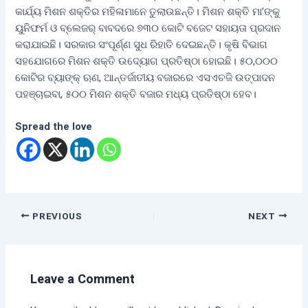
କାର୍ଯ୍ୟ ମିଶନ ଶକ୍ତିର ମହିଳାମାନେ ତୁଲାଉଛନ୍ତି। ମିଶନ ଶକ୍ତି ମା’ଙ୍କୁ
ୟୁନିଫର୍ମ ଓ ବ୍ଲେଜର୍ ବାବଦରେ ୭୩୦ କୋଟି ବଜେଟ ସହାୟତା ପ୍ରଦାନ
କରାଯାଇଛି। ସରକାର ସଂପୂର୍ଣ୍ଣ ସୁଧ ରିହାତି ଦେଇଛନ୍ତି। କୃଷି ବିଭାଗ
ସହଯୋଗରେ ମିଶନ ଶକ୍ତି ଉଦ୍ୟୋଗ ପ୍ରତିଷ୍ଠା ହୋଇଛି। ୫୦,୦୦୦
କୋଟିର ବ୍ୟାଙ୍କ୍ ଋଣ, ଆନ୍ତର୍ଜାତୀୟ ବଜାରରେ ଏସଏଚଜି ଉତ୍ପାଦନ
ପହଞ୍ଚାଇବା, ୫୦୦ ମିଶନ ଶକ୍ତି ବଜାର ମଧ୍ୟ ପ୍ରତିଷ୍ଠା ହେବ।
Spread the love
PREVIOUS
NEXT
Leave a Comment