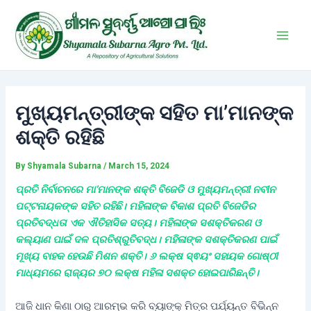
Skip
Post
Main
to
navigation
Men
content
ମୁଖ୍ୟମନ୍ତ୍ରୀଙ୍କ ସହିତ ମା’ମାନଙ୍କ
ଶକ୍ତି ରହିଛି
By
Shyamala Subarna
/
March 15, 2024
ପ୍ରତି ନିର୍ବାଚନରେ ମା’ମାନଙ୍କ ଶକ୍ତି ବିଜେଡି ଓ ମୁଖ୍ୟମନ୍ତ୍ରୀ ନବୀନ
ପଟ୍ଟନାୟକଙ୍କ ସହିତ ରହିଛି। ମହିଳାଙ୍କ ବିକାଶ ପ୍ରତି ବିଜେଡିର
ପ୍ରତିବଦ୍ଧତା ଏକ ଐତିହାସିକ ସତ୍ୟ। ମହିଳାଙ୍କ ସଶକ୍ତିକରଣ ଓ
କଲ୍ୟାଣ ପାଇଁ ଦଳ ପ୍ରତିଶ୍ରୁତିବଦ୍ଧ। ମହିଳାଙ୍କ ସଶକ୍ତିକରଣ ପାଇଁ
ମୂଖ୍ୟ ବାହକ ହେଉଛି ମିଶନ ଶକ୍ତି। ୬ ଲକ୍ଷ ସ୍ଵୟଂ ସହାୟକ ଗୋଷ୍ଠୀ
ମାଧ୍ୟମରେ ରାଜ୍ୟର ୭୦ ଲକ୍ଷ ମହିଳା ସଶକ୍ତ ହୋଇପାରିଛନ୍ତି।
ଆଜି ଧାନ କିଣା ଠାରୁ ଆରମ୍ଭ କରି ବ୍ୟାଙ୍କ୍ ମିତ୍ର ପର୍ଯ୍ୟନ୍ତ ବିଭିନ୍ନ