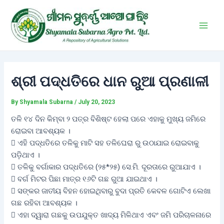
Skip
Post
Main
to
navigation
Men
content
ଶ୍ରୀ ପଦ୍ଧତିରେ ଧାନ ରୁଆ ପ୍ରଣାଳୀ
By
Shyamala Subarna
/
July 20, 2023
ତଳି ୧୪ ଦିନ କିମ୍ବା ୨ ପତ୍ର ବିଶିଷ୍ଟ ହେଲା ପରେ ଏହାକୁ ମୁଖ୍ୟ ଜମିରେ
ରୋଇବା ଆବଶ୍ୟକ ।
 ଏହି ପଦ୍ଧତିରେ ତଳିକୁ ମାଟି ସହ ତଳିଘେରା ରୁ ଉଠାଯାଇ ରୋଇବାକୁ
ପଡ଼ିଥାଏ ।
 ତଳିକୁ ବର୍ଗାକାର ପଦ୍ଧତିରେ (୨୫*୨୫) ସେ.ମି. ଦୂରତାରେ ରୁଆଯାଏ ।
 ବର୍ଗ ମିଟର ପିଛା ମାତ୍ର ୧୬ଟି ଗଛ ରୁଆ ଯାଇଥାଏ ।
 ସଙ୍କର ଜାତୀୟ ବିହନ ହୋଇଥିବାରୁ ବୁଦା ପ୍ରତି କେବଳ ଗୋଟିଏ ଲେଖା
ଗଛ ରହିବା ଆବଶ୍ୟକ ।
 ଏହା ଦ୍ୱାରା ଗଛକୁ ଉପଯୁକ୍ତ ଖାଦ୍ୟ ମିଳିଥାଏ ଏବଂ ଜମି ପରିଚାଳନାରେ