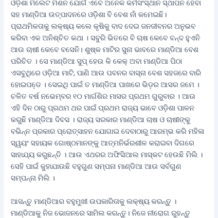
ଓଡ଼ିଶା ମିଲେଟ ମିଶନ ଯୋଗଁ ଏବେ ଅନେକ କର୍ମସଂସ୍ଥାନ ସ୍ଥାପନ ହେବା
ସହ ମାଣ୍ଡିଆ ଉତ୍ପାଦନରେ ଓଡ଼ିଶା ବି ବେଶ ନାଁ କମେଇଛି।
ପ୍ରାଥମିକତାକୁ ଲକ୍ଷ୍ୟ କଲେ କୃଷିକୁ ବାଦ ଦେଇ ଜନଜୀବନର ଅନୁଭବ
କରିବା ଏକ ଅନିଶ୍ଚିତ କଥା । ସବୁରି ଭିତରେ ବି ଚାଷ କେବେ ବନ୍ଦ ହୁଏନି
ଆଉ ଚାଷୀ କେବେ ବସେନି। ଶୁଷ୍କ ମାଟିର ସୁନା ଭାବରେ ମାଣ୍ଡିଆ ବେଶ
ପରିଚିତ । ସେ ମାଣ୍ଡିଆ ସୁପ୍‌ ହେଉ କି କେକ୍‌ ଅବା ମାଣ୍ଡିଆ ପିଠା
ଏସବୁଥିରେ ଓଡ଼ିଆ ମାଟି, ପାଣି ଆଉ ପବନର ବାସ୍ନା ବେଶ ସହଜରେ ବାରି
ହୋଇପଡେ଼ । ସେଇଥି ପାଇଁ ତ ମାଣ୍ଡିଆ ପାଖରେ ଭିଡ଼ର ଆସର ଜମେ ।
ଚଳିତ ବର୍ଷ ନଭେମ୍ବର ୧୦ ମାର୍ଗଶିର ମାସର ପ୍ରଥମ ଗୁରୁବାର । ଆଉ
ଏହି ଦିନ ଠାରୁ ପ୍ରଥମ ଥର ପାଇଁ ପ୍ରଥମ ରାଜ୍ୟ ଭାବେ ଓଡ଼ିଶା ପାଳନ
କରୁଛି ମାଣ୍ଡିଆ ଦିବସ । ରାଜ୍ୟ ସରକାର ମାଣ୍ଡିଆ ଚାଷ ଓ ଚାଷୀଙ୍କୁ
ବଭିନ୍ନ ପ୍ରକାର ପ୍ରୋତ୍ସାହନ ଯୋଗାଇ ଦେବାଠାରୁ ଆରମ୍ଭ କରି ମହିଳା
ସ୍ୱୟଂ ସହାୟକ ଗୋଷ୍ଠମାନଙ୍କୁ ଆତ୍ମନିର୍ଭରଶୀଳ କରାଇବା ଦିଗରେ
ସାହାଯ୍ୟ କରୁଛନ୍ତି । ଆଉ ଏଥରର ଅଫିସିଆଲ ମାସ୍କଟ ହେଉଛି ମିଲି ।
ସେହି ପାଇଁ କୁହାଯାଉଛି ବହୁଗୁଣ ସମ୍ପନା ମାଣ୍ଡିଆ ଆଉ ସର୍ବଗୁଣ
ସମ୍ପନ୍ନା ମିଲି ।
ଆସନ୍ତୁ ମାଣ୍ଡିଆର ବହୁମୁଖୀ ଉପକାରିତାକୁ ଲକ୍ଷ୍ୟ କରନ୍ତୁ ।
ମାଣ୍ଡିଆକୁ ନିଜ ଭୋଜନରେ ସାମିଲ କରନ୍ତୁ। ନିଜେ ନୀରୋଗ ରୁହନ୍ତୁ