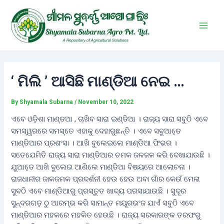
Skip
Post
Main
to
navigation
Men
content
‘ ମିଲି ’ ଆସିଛି ମାଣ୍ଡିଆ ନେଇ …
By
Shyamala Subarna
/
November 10, 2022
ଏବେ ଓଡ଼ିଶା ମାଣ୍ଡଆ , ଚାଖିବ ସାରା ଇଣ୍ଡିଆ । ରାଜ୍ୟ ସାରା ସବୁଠି ଏବେ
ସମସ୍ୱରରେ ସମସ୍ତେ ଏହାକୁ ଦେହାରୁଛନ୍ତି । ଏବେ ସବୁଆଡେ଼
ମାଣ୍ଡିଆର ପ୍ରଶଂସା । ଆଖି ବୁଲେଇଲେ ମାଣ୍ଡିଆ ଫିଭର ।
ସତେଯେମିତି ରାଜ୍ୟ ସାରା ମାଣ୍ଡିଆର ଚମକ ଜଳଜଳ କରି ଦେଖାଯାଉଛି ।
ଯୁଆଡେ଼ ଆଖି ବୁଲେଇ ଆଣିଲେ ମାଣ୍ଡିଆ ବିଷୟରେ ଆଲୋଚନା ।
ରାଜଧାନୀର ଜାକଜମକ ପ୍ରଦର୍ଶନୀ ହେଉ ହେଉ ଅବା ଗାଁର କେଉଁ ମେଳା
ସୁବଠି ଏବେ ମାଣ୍ଡିଆରୁ ପ୍ରସ୍ତୁତ ଖାଦ୍ୟ ପରସାଯାଉଛି । ସୁଦୂର
ସୁନ୍ଦରଗଡ଼ ଠୁ ଆରମ୍ଭ କରି ସାମାନ୍ତ ମୟୂରଭଂଜ ଯାଏଁ ସବୁଠି ଏବେ
ମାଣ୍ଡିଆର ମହକରେ ମହକିତ ହେଉଛି । ରାଜ୍ୟ ସରକାରଙ୍କ ତରଫରୁ