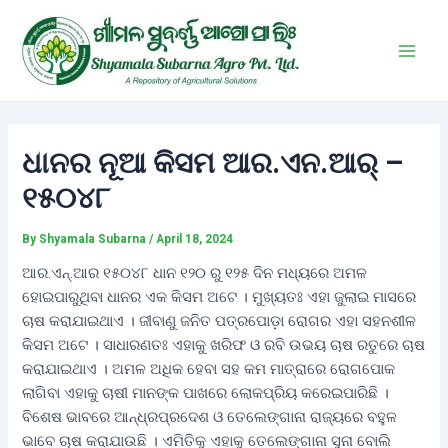
Skip
Post
Main
to
navigation
Men
content
ଧାନର ନୂଆ କିସମ ଆର.ଏନ.ଆର୍‌ –
୧୫୦୪୮
By
Shyamala Subarna
/
April 18, 2024
ଆର.ଏନ୍‌.ଆର ୧୫୦୪୮ ଧାନ ୧୨୦ ରୁ ୧୨୫ ଦିନ ମଧ୍ୟରେ ଅମଳ
ହୋଇପାରୁଥିବା ଧାନର ଏକ କିସମ ଅଟେ । ମୁଖ୍ୟତଃ ଏହା ଜୁଲାଇ ମାସରେ
ଚାଷ କରାଯାଇଥାଏ । ଜୀବାଣୁ ଜନିତ ପତ୍ରପୋଡ଼ା ରୋଗର ଏହା ସହନଶୀଳ
କିସମ ଅଟେ । ସାଧାରଣତଃ ଏହାକୁ ଖରିଫ ଓ ରବି ଉଭୟ ଚାଷ ରତୁରେ ଚାଷ
କରାଯାଇଥାଏ । ଅମଳ ଅଧିକ ହେବା ସହ କମ ମାତ୍ରାରେ ରୋଗପୋକ
ଲାଗିବା ଏହାକୁ ଚାଷୀ ମାନଙ୍କ ପାଖରେ ଲୋକପ୍ରିୟ କରେଇପାରିଛି ।
ବିଶେଷ ଭାବରେ ଆନ୍ଧ୍ରପ୍ରଦେଶ ଓ ତେଲେଙ୍ଗାନା ରାଜ୍ୟରେ ବହୁଳ
ଭାବେ ଚାଷ କରାଯାଉଛି । ଏମିତିକୁ ଏହାକୁ ତେଲେଙ୍ଗାନା ସୁନା ବୋଲି