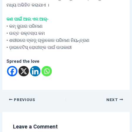
ମଧ୍ୟ ଅଭିହିତ କରାଯାଏ ।
କଣ ପାଇଁ ଆର.ଏନ.ଆର୍‌-
• କମ୍‌ ସୁଗାର ପରିମାଣ
• ଉଚ୍ଚ ରକ୍ତଚାପ କମ
• ଶରୀରରେ ବ୍ଲଡ଼୍‌ ଗ୍ଲୁକୋଜ ପରିମାଣ ନିୟନ୍ତ୍ରଣ
• ଡ଼ାଇବେଟିସ୍‌ ରୋଗୀଙ୍କ ପାଇଁ ଉପକାରୀ
Spread the love
PREVIOUS
NEXT
Leave a Comment