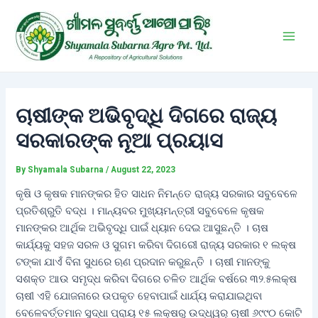
Skip
Post
Main
to
navigation
Men
content
ଚାଷୀଙ୍କ ଅଭିବୃଦ୍ଧି ଦିଗରେ ରାଜ୍ୟ
ସରକାରଙ୍କ ନୂଆ ପ୍ରୟାସ
By
Shyamala Subarna
/
August 22, 2023
କୃଷି ଓ କୃଷକ ମାନଙ୍କର ହିତ ସାଧନ ନିମନ୍ତେ ରାଜ୍ୟ ସରକାର ସବୁବେଳେ
ପ୍ରତିଶ୍ରୁତି ବଦ୍ଧ । ମାନ୍ୟବର ମୁଖ୍ୟମନ୍ତ୍ରୀ ସବୁବେଳେ କୃଷକ
ମାନଙ୍କର ଆର୍ଥିକ ଅଭିବୃଦ୍ଧି ପାଇଁ ଧ୍ୟାନ ଦେଇ ଆସୁଛନ୍ତି । ଚାଷ
କାର୍ଯ୍ୟକୁ ସହଜ ସରଳ ଓ ସୁଗମ କରିବା ଦିଗରେୀ ରାଜ୍ୟ ସରକାର ୧ ଲକ୍ଷ
ଟଙ୍କା ଯାଏଁ ବିନା ସୁଧରେ ଋଣ ପ୍ରଦାନ କରୁଛନ୍ତି । ଚାଷୀ ମାନଙ୍କୁ
ସଶକ୍ତ ଆଉ ସମୃଦ୍ଧ କରିବା ଦିଗରେ ଚଳିତ ଆର୍ଥିକ ବର୍ଷରେ ୩୨.୫ଲକ୍ଷ
ଚାଷୀ ଏହି ଯୋଜନାରେ ଉପକୃତ ହେବାପାଇଁ ଧାର୍ଯ୍ୟ କରାଯାଇଥିବା
ବେଳେବର୍ତ୍ତମାନ ସୁଦ୍ଧା ପ୍ରାୟ ୧୫ ଲକ୍ଷରୁ ଉଦ୍ଧ୍ୱର୍ ଚାଷୀ ୬୯୯୦ କୋଟି