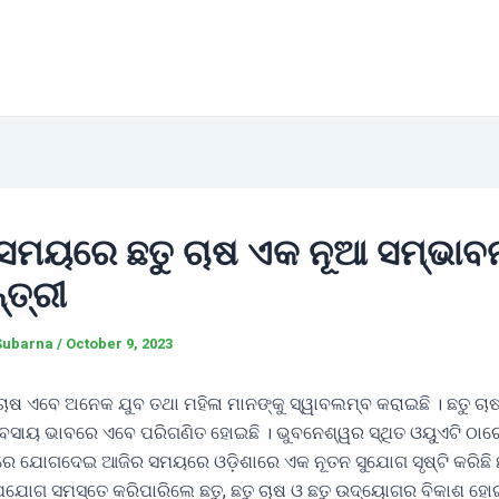
ସମୟରେ ଛତୁ ଚାଷ ଏକ ନୂଆ ସମ୍ଭାବନ
୍ତ୍ରୀ
Subarna
/
October 9, 2023
ଚାଷ ଏବେ ଅନେକ ଯୁବ ତଥା ମହିଳା ମାନଙ୍କୁ ସ୍ୱାବଲମ୍ବ କରାଇଛି । ଛତୁ ଚ
ସାୟ ଭାବରେ ଏବେ ପରିଗଣିତ ହୋଇଛି । ଭୁବନେଶ୍ୱର ସ୍ଥିତ ଓୟୁଏଟି ଠା
ୀରେ ଯୋଗଦେଇ ଆଜିର ସମୟରେ ଓଡ଼ିଶାରେ ଏକ ନୂତନ ସୁଯୋଗ ସୃଷ୍ଟି କରିଛି ଛ
ଯୋଗ ସମସ୍ତେ କରିପାରିଲେ ଛତୁ, ଛତୁ ଚାଷ ଓ ଛତୁ ଉଦ୍‌ୟୋଗର ବିକାଶ ହୋ