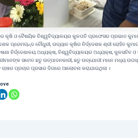
ରେ କୃଷି ଓ ବୈଷୟିକ ବିଶ୍ୱବିଦ୍ୟାଳୟର କୁଳପତି ପ୍ରଫେସର ପ୍ରଭାତ କୁମାର
୍ଦେଶକ ପ୍ରେମଚାନ୍ଦ ଚୌଧୁରୀ, ଉଦ୍ୟାନ କୃଷିର ନିର୍ଦ୍ଦେଶକ ଶ୍ରୀ ରୋହିତ କୁମା
ଣା ନିର୍ଦ୍ଦେଶାଳୟ ଅଧ୍ୟକ୍ଷ, ବିଶ୍ୱବିଦ୍ୟାଳୟର ଅଧ୍ୟକ୍ଷ, କୁଳସଚିବ ଓ 
ାରୀମାନଙ୍କ ସମେତ ଛତୁ ଉତ୍ପାଦନକାରୀ, ଛତୁ ଉଦ୍‌ଯୋଗୀ ମାନେ ମଧ୍ୟ ଉପସ୍
ତୁ ଚାଷର ପ୍ରଚାର ପ୍ରସାର ଦିଗରେ ଆଲୋଚନା କରାଯାଇଥିଲା ।
love