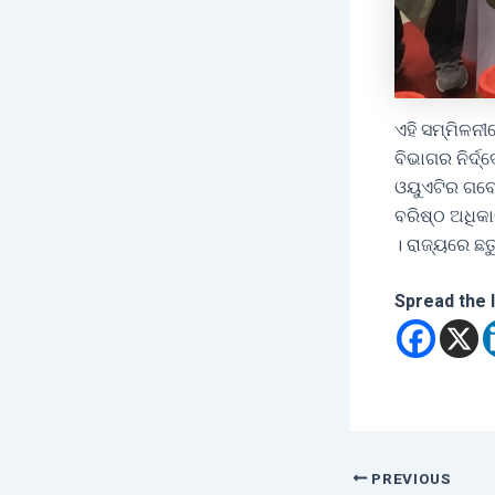
ଏହି ସମ୍ମିଳନୀ
ବିଭାଗର ନିର୍ଦ
ଓୟୁଏଟିର ଗବେଷ
ବରିଷ୍ଠ ଅଧିକ
। ରାଜ୍ୟରେ ଛ
Spread the 
PREVIOUS