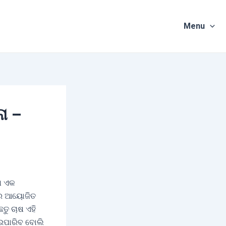
Menu
ା –
ାଷ ଏକ
ରେ ଆୟୋଜିତ
ତୁ ଚାଷ ଏହି
ଇପାରିବ ବୋଲି