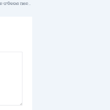
କାଳିଆ ଯୋଜନାର ନୂତନ ପଂଜିକରଣ ଆବେଦନ ଆରମ୍ଭ