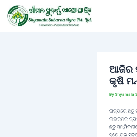
Skip
Post
to
navigation
content
ଆଜିର 
କୃଷି ମନ
By
Shyamala 
ରାଜ୍ୟରେ ଛତୁ 
ଲାଭଜନକ ବ୍ୟବ
ଛତୁ ସମ୍ମିଳନ
ସୁଯୋଗର ସଦୁପ