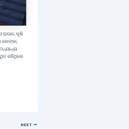
 ରାଉଳ, କୃଷି
ର ଲେଙ୍କା,
ଅନ୍ୟାନ୍ୟ
ଥିତ ରହିଥିଲେ
NEXT