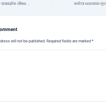
ଚାଷ ଜମିରେ ବ୍ୟବହୃତ ରାସାୟନିକ ଔଷଧ ଉପରେ ଲାଗିଲା ରୋକ୍
Comment
dress will not be published.
Required fields are marked
*