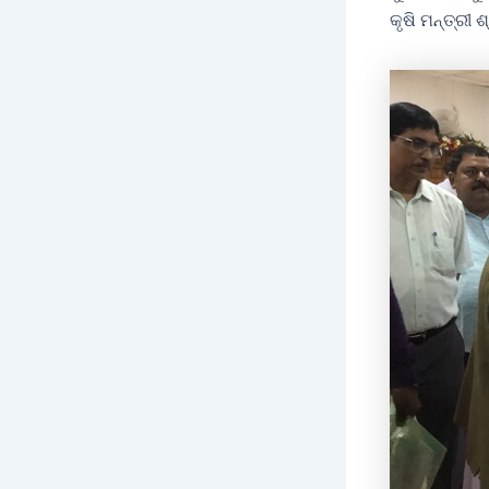
କୃଷି ମନ୍ତ୍ରୀ 