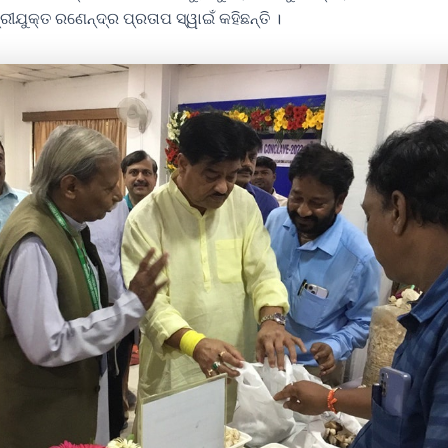
ଶ୍ରୀଯୁକ୍ତ ରଣେନ୍ଦ୍ର ପ୍ରତାପ ସ୍ୱାଇଁ କହିଛନ୍ତି ।