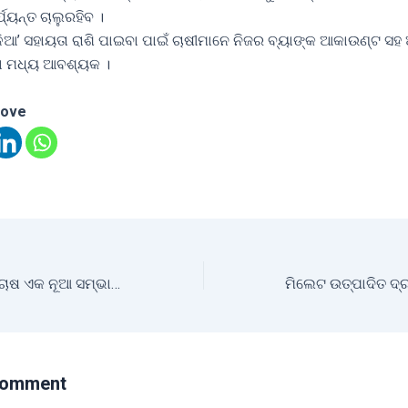
ଯ୍ୟନ୍ତ ଚାଲୁରହିବ ।
ାଳିଆ’ ସହାୟତା ରାଶି ପାଇବା ପାଇଁ ଚାଷୀମାନେ ନିଜର ବ୍ୟାଙ୍କ ଆକାଉଣ୍ଟ ସ
ା ମଧ୍ୟ ଆବଶ୍ୟକ ।
love
ଆଜିର ସମୟରେ ଛତୁ ଚାଷ ଏକ ନୂଆ ସମ୍ଭାବନା – କୃଷି ମନ୍ତ୍ରୀ
Comment