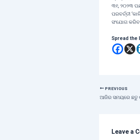
୩୧, ୨୦୨୩ ପର୍
ପରବର୍ତ୍ତୀ ‘କ
ସଂଯୋଗ କରିବ
Spread the 
PREVIOUS
Leave a 