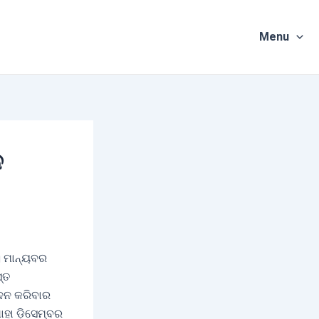
Menu
ନ
। ମାନ୍ୟବର
୍ତ
ଦନ କରିବାର
ା ଡ଼ିସେମ୍ବର