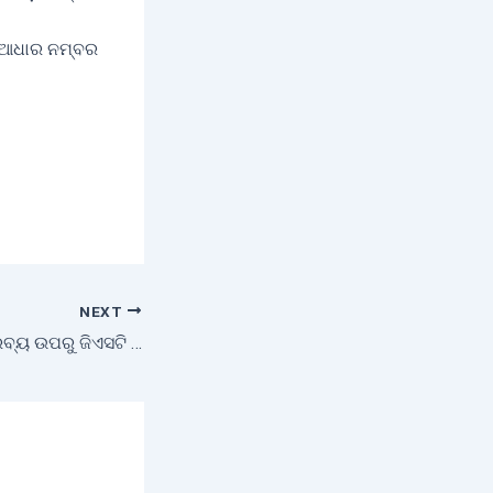
ହ ଆଧାର ନମ୍ବର
NEXT
ମିଲେଟ ଉତ୍ପାଦିତ ଦ୍ରବ୍ୟ ଉପରୁ ଜିଏସଟି ଛାଡ ପାଇଁ ଦାବି ରଖିଲା ଓଡ଼ିଶା