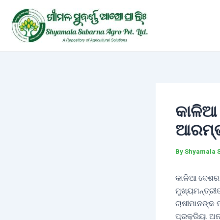
Skip
Post
to
navigation
content
କାଳିଆ
ଆରମ୍
By
Shyamala 
କାଳିଆ ଦେଶର ସ
ମୁଖ୍ୟମନ୍ତ୍ରୀ
ଚାଷୀମାନଙ୍କ 
ପ୍ରକ୍ରିୟା ଅ