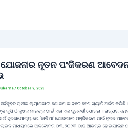
 ଯୋଜନାର ନୂତନ ପଂଜିକରଣ ଆବେଦ
ଭ
Subarna
/
October 9, 2023
ର୍ବବୃହତ ଚାଷୀକ ଲ୍ୟାଣକାରୀ ଯୋଜନା ଭାବରେ ବେଶ ଖ୍ୟାତି ଅର୍ଜନ କରିଛି 
ଙ୍କ କୃଷି ଓ କୃଷକ ମାନଙ୍କ ପାଇଁ ଏହା ଏକ ଦୂରଦର୍ଶୀ ଯୋଜନା । ରାଜ୍ୟର ସମସ
ପାଇଁ ସୂଚନାଯୋଗ୍ୟ ଯେ ‘କାଳିଆ’ ଯୋଜନାରେ ପଞ୍ଜିକରଣ ପାଇଁ ନୂତନ ଆବେ
ନଲାଇନ ମାଧ୍ୟମରେ ଅକ୍ଟୋବର ୦୩, ୨୦୨୩ ଠାରୁ ଆରମ୍ଭ ହୋଇଯାଇଛି ଯାହ