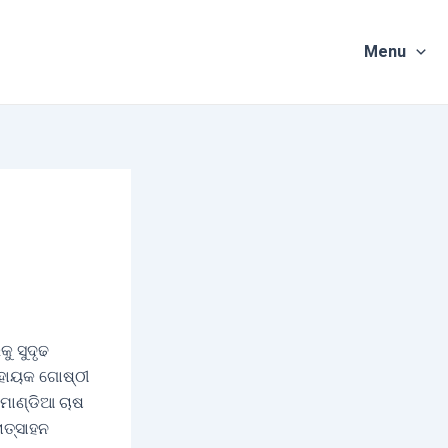
Menu
ୁ ସୁଦୃଢ
 ସହାୟକ ଗୋଷ୍ଠୀ
 ମାଣ୍ଡିଆ ଚାଷ
ୋତ୍ସାହନ