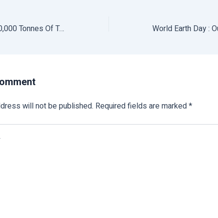
Govt Procures 3,40,000 Tonnes Of Tur Under Price Support Scheme
Comment
dress will not be published.
Required fields are marked
*