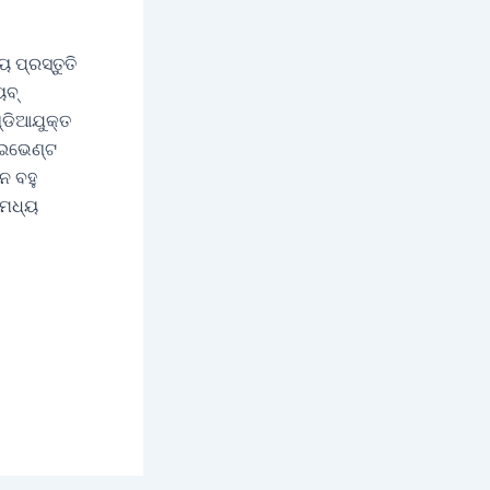
 ପ୍ରସ୍ତୁତି
ୁବ୍
୍ଡିଆଯୁକ୍ତ
ୟ ଇଭେଣ୍ଟ
େ ବହୁ
 ମଧ୍ୟ