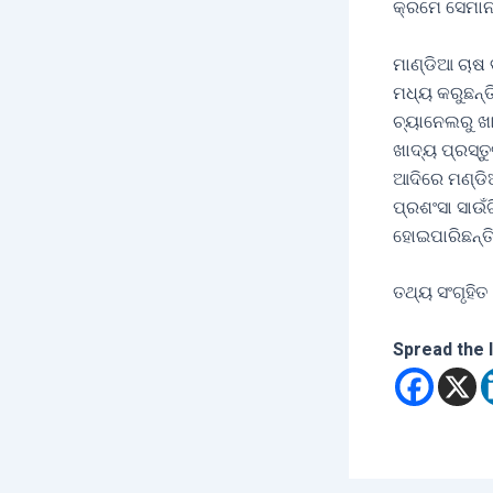
କ୍ରମେ ସେମାନଙ
ମାଣ୍ଡିଆ ଚାଷ 
ମଧ୍ୟ କରୁଛନ୍ତ
ଚ୍ୟାନେଲରୁ ଖା
ଖାଦ୍ୟ ପ୍ରସ୍ତ
ଆଦିରେ ମଣ୍ଡି
ପ୍ରଶଂସା ସାଉଁ
ହୋଇପାରିଛନ୍ତ
ତଥ୍ୟ ସଂଗୃହିତ
Spread the 