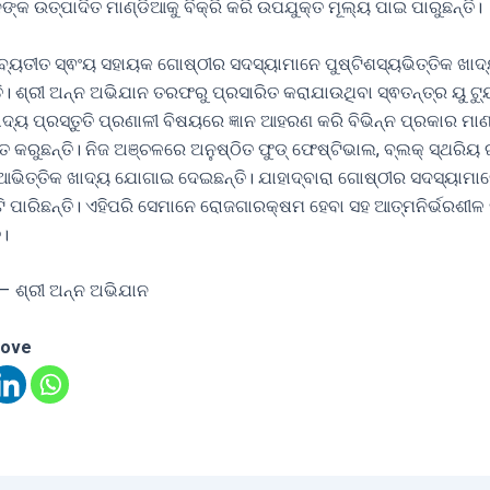
୍କ ଉତ୍ପାଦିତ ମାଣ୍ଡିଆକୁ ବିକ୍ରି କରି ଉପଯୁକ୍ତ ମୂଲ୍ୟ ପାଇ ପାରୁଛନ୍ତି।
ବ୍ୟତୀତ ସ୍ଵଂୟ ସହାୟକ ଗୋଷ୍ଠୀର ସଦସ୍ୟାମାନେ ପୁଷ୍ଟିଶସ୍ୟଭିତ୍ତିକ ଖାଦ୍ୟ
ି। ଶ୍ରୀ ଅନ୍ନ ଅଭିଯାନ ତରଫରୁ ପ୍ରସାରିତ କରାଯାଉଥିବା ସ୍ଵତନ୍ତ୍ର ୟୁ ଟ୍ୟ
ଦ୍ୟ ପ୍ରସ୍ତୁତି ପ୍ରଣାଳୀ ବିଷୟରେ ଜ୍ଞାନ ଆହରଣ କରି ବିଭିନ୍ନ ପ୍ରକାର ମାଣ
ୁତ କରୁଛନ୍ତି। ନିଜ ଅଞ୍ଚଳରେ ଅନୁଷ୍ଠିତ ଫୁଡ୍ ଫେଷ୍ଟିଭାଲ, ବ୍ଲକ୍ ସ୍ଥରି
ଆଭିତ୍ତିକ ଖାଦ୍ୟ ଯୋଗାଇ ଦେଇଛନ୍ତି। ଯାହାଦ୍ବାରା ଗୋଷ୍ଠୀର ସଦସ୍ୟାମାନ
ଟି ପାରିଛନ୍ତି। ଏହିପରି ସେମାନେ ରୋଜଗାରକ୍ଷମ ହେବା ସହ ଆତ୍ମନିର୍ଭରଶୀଳ
ି।
 – ଶ୍ରୀ ଅନ୍ନ ଅଭିଯାନ
love