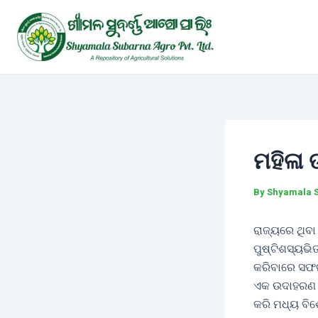
Skip
Post
to
navigation
content
ମହିଳା 
By
Shyamala 
ରାଜ୍ୟରେ ଥିବ
ପୁଷ୍ଟିଶସ୍ୟଭିତ
କରିବାରେ ସଫଳ 
ଏକ ଉଦାହରଣ ସୃ
କରି ମଧ୍ୟ ବିଶ