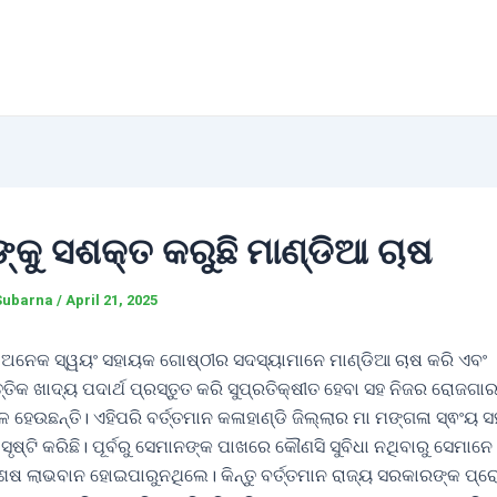
ଙ୍କୁ ସଶକ୍ତ କରୁଛି ମାଣ୍ଡିଆ ଚାଷ
Subarna
/
April 21, 2025
ା ଅନେକ ସ୍ୱୟଂ ସହାୟକ ଗୋଷ୍ଠୀର ସଦସ୍ୟାମାନେ ମାଣ୍ଡିଆ ଚାଷ କରି ଏବଂ
୍ତିକ ଖାଦ୍ୟ ପଦାର୍ଥ ପ୍ରସ୍ତୁତ କରି ସୁପ୍ରତିକ୍ଷୀତ ହେବା ସହ ନିଜର ରୋଜଗାରକ
ହେଉଛନ୍ତି। ଏହିପରି ବର୍ତ୍ତମାନ କଳାହାଣ୍ଡି ଜିଲ୍ଲାର ମା ମଙ୍ଗଳା ସ୍ଵଂୟ
ଷ୍ଟି କରିଛି। ପୂର୍ବରୁ ସେମାନଙ୍କ ପାଖରେ କୌଣସି ସୁବିଧା ନଥିବାରୁ ସେମାନେ
େଷ ଲାଭବାନ ହୋଇପାରୁନଥିଲେ। କିନ୍ତୁ ବର୍ତ୍ତମାନ ରାଜ୍ୟ ସରକାରଙ୍କ ପ୍ର