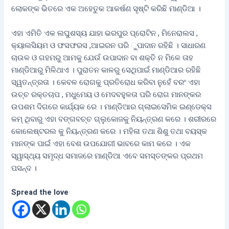
ଲୋକଙ୍କ ଭିତରେ ଏକ ଅହେତୁକ ଆକର୍ଷଣ ସୃଷ୍ଟି କରିଛି ମାଣ୍ଡିଆ ।
ଏହା ଏମିତି ଏକ ଲଘୁଶସ୍ୟ ଯାହା ଭରପୁର ପ୍ରୋଟିନ , ମିନେରାଲସ ,
କ୍ୟାଲସିୟମ ଓ ଫସଫରସ ,ଆଇରନ ପରି ୁପାଦାନ ରହିଛି । ସାଧାରଣ
ଚାଉଳ ଓ ଗହମରୁ ଆମକୁ ଯେଉଁ ଉପାଦାନ ବା ଶକ୍ତି ନ ମିଳେ ତାହ
ମାଣ୍ଡିଆରୁ ମିଳିଥାଏ । ପୁରାତନ କାଳରୁ ସେଥିପାଇଁ ମାଣ୍ଡିଆର ରହିଛି
ସ୍ୱତନ୍ତ୍ରତା । କେବଳ ରୋଗକୁ ପ୍ରତିରୋଧ କରିବା ନୁହେଁ ବରଂ ଏହା
ଉଚ୍ଚ ରକ୍ତଚାପ , ମଧୁମେୟ ଓ ମେଦବହୁଳତା ପରି ରୋଗ ମାନଙ୍କର
ଉପଶମ ଦିଗରେ କାର୍ଯ୍ୟକ ରେ । ମାଣ୍ଡିଆର ଗ୍ଲାଇସେମିକ ଇଣ୍ଡେକ୍ସ
କମ୍‌ ଥିବାରୁ ଏହା ବଙ୍ଗବଚ୍ଚ ଗ୍ଲୁକୋଜକୁ ନିୟନ୍ତ୍ରଣ କରେ । ଶରୀରରେ
କୋଲେଷ୍ଟରଲ କୁ ନିୟନ୍ତ୍ରଣ କରେ । ମହିଳା ତଥା ଶିଶୁ ତଥା ବୟସ୍କ
ମାନଙ୍କ ପାଇଁ ଏହା ବେଶ ଉପଯୋଗୀ ଭାବରେ କାମ କରେ । ଏକ
ସ୍ୱାସ୍ଥ୍ୟ ସମୃଦ୍ଧ ସମାଜରେ ମାଣ୍ଡିଆ ଏବେ ସମସ୍ତଙ୍କର ପ୍ରଥମ
ପସନ୍ଦ ।
Spread the love