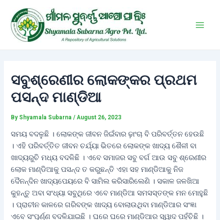
Skip
Post
Main
to
navigation
Men
content
ସବୁଶ୍ରେଣୀର ଲୋକଙ୍କର ପ୍ରଥମ
ପସନ୍ଦ ମାଣ୍ଡିଆ
By
Shyamala Subarna
/
August 26, 2023
ସମୟ ବଦଳୁଛି । ଲୋକଙ୍କ ଜୀବନ ଜିଇଁବାର ଢ଼ାଂଚା ବି ପରିବର୍ତ୍ତନ ହେଉଛି
। ଏହି ପରିବର୍ତ୍ତିତ ଜୀବନ ଚର୍ଯ୍ୟା ଭିତରେ ଲୋକଙ୍କ ଖାଦ୍ୟ ଶୈଳୀ ବା
ଖାଦ୍ୟରୁଚି ମଧ୍ୟ ବଦଳିଛି । ଏବେ ସମାଜର ସବୁ ବର୍ଗ ଆଉ ସବୁ ଶ୍ରେଣୀର
ଲୋକ ମାଣ୍ଡିଆକୁ ପସନ୍ଦ ତ କରୁଛନ୍ତି ଏହା ସହ ମାଣ୍ଡିଆକୁ ନିଜ
ଦୈନନ୍ଦିନ ଖାଦ୍ୟପେୟରେ ବି ସାମିଲ କରିସାରିଲେଣି । ସକାଳ ଜଳଖିଆ
କୁହନ୍ତୁ ଅବା ସଂଧ୍ୟା ସବୁଥିରେ ଏବେ ମାଣ୍ଡିଆ ସମସସ୍ତଙ୍କ ମନ ମୋହୁଛି
। ପ୍ରାଚୀନ କାଳରେ ଗରିବଙ୍କ ଖାଦ୍ୟ ବୋଲାଉଥିବା ମାଣ୍ଡିଆର ସଂଜ୍ଞା
ଏବେ ସଂପୂର୍ଣ୍ଣ ବଦଳିଯାଇଛି । ଘରେ ଘରେ ମାଣ୍ଡିଆର ସ୍ୱାଦ ପହଁଚିଛି ।