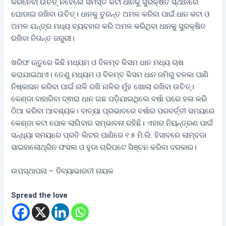
କରିନେବା ଉଚିତ୍ ନହେଲେ ସମସ୍ତ କଟା ଧାନକୁ ସୁରକ୍ଷିତ ସ୍ଥାନରେ
ଘୋଡାଇ ରଖିବା ଉଚିତ୍। ଧାନକୁ ତୁରନ୍ତ ଅମଳ କରିବା ପାଇଁ ଧାନ କଟା ଓ
ଅମଳ ଯନ୍ତ୍ର ମଧ୍ୟ ବ୍ୟବହାର କରି ଅମଳ କରିଥିବା ଧାନକୁ ସୁରକ୍ଷିତ
ରଖିବା ନିତାନ୍ତ ଜରୁରୀ।
ଖରିଫ ଋତୁରେ କିଛି ମଧ୍ୟମ ଓ ବିଳମ୍ବ କିସମ ଧାନ ମଧ୍ୟ ଚାଷ
କରାଯାଇଥାଏ। ତେଣୁ ମଧ୍ୟମ ଓ ବିଳମ୍ବ କିସମ ଧାନ ଜମିରୁ ବଳକା ପାଣି
ନିଷ୍କାସନ କରିବା ପାଇଁ ନାଳି ରଖି ନାଳିର ମୁଁହ ଖୋଲା ରଖିବା ଉଚିତ୍।
କେଣ୍ଡା ବାହାରିବା ଦ୍ଵାରା ଧାନ ଗଛ ପଡ଼ିଯାଇଥିଲେ ବର୍ଷା ପରେ ହଳା କରି
ଠିଆ କରିବା ଆବଶ୍ୟକ। ବାତ୍ୟା ପ୍ରଭାବରେ ବର୍ଷାର ପରବର୍ତ୍ତୀ ସମୟରେ
କେଣ୍ଡା କଟା ପୋକ ଲାଗିବାର ସମ୍ଭାବନା ରହିଛି। ଏହାର ନିୟନ୍ତ୍ରଣ ପାଇଁ
ସନ୍ଧ୍ୟା ସମୟରେ ପ୍ରତି ଲିଟର ପାଣିରେ ୧.୫ ମି.ଲି. ହିସାବରେ ଲାମ୍ବଡା
ସାଇହାଲୋଥ୍ରିନ ଫସଲ ଓ ହୁଡା ଚାରିପଟେ ସିଞ୍ଚନ କରିବା ଦରକାର।
ଉପସ୍ଥାପନା – ଦିବ୍ୟାଭାରତୀ ନାୟକ
Spread the love