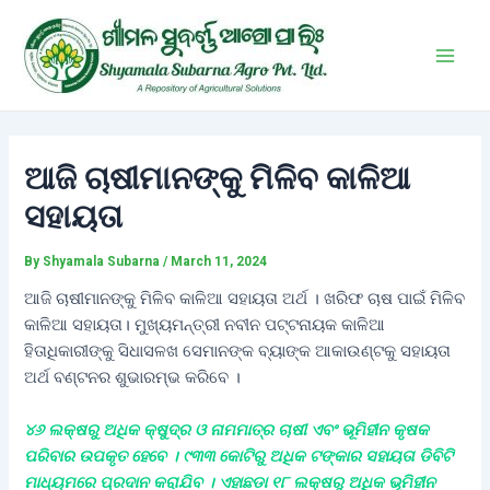
Skip
Post
Main
to
navigation
Men
content
ଆଜି ଚାଷୀମାନଙ୍କୁ ମିଳିବ କାଳିଆ
ସହାୟତା
By
Shyamala Subarna
/
March 11, 2024
ଆଜି ଚାଷୀମାନଙ୍କୁ ମିଳିବ କାଳିଆ ସହାୟତା ଅର୍ଥ । ଖରିଫ ଚାଷ ପାଇଁ ମିଳିବ
କାଳିଆ ସହାୟତା। ମୁଖ୍ୟମନ୍ତ୍ରୀ ନବୀନ ପଟ୍ଟନାୟକ କାଳିଆ
ହିତାଧିକାରୀଙ୍କୁ ସିଧାସଳଖ ସେମାନଙ୍କ ବ୍ୟାଙ୍କ ଆକାଉଣ୍ଟକୁ ସହାୟତା
ଅର୍ଥ ବଣ୍ଟନର ଶୁଭାରମ୍ଭ କରିବେ ।
୪୬ ଲକ୍ଷରୁ ଅଧିକ କ୍ଷୁଦ୍ର ଓ ନାମମାତ୍ର ଚାଷୀ ଏବଂ ଭୂମିହୀନ କୃଷକ
ପରିବାର ଉପକୃତ ହେବେ । ୯୩୩ କୋଟିରୁ ଅଧିକ ଟଙ୍କାର ସହାୟତା ଡିବିଟି
ମାଧ୍ୟମରେ ପ୍ରଦାନ କରାଯିବ । ଏହାଛଡା ୧୮ ଲକ୍ଷରୁ ଅଧିକ ଭୂମିହୀନ