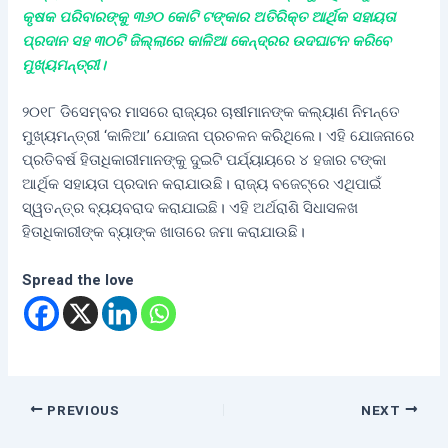
କୃଷକ ପରିବାରଙ୍କୁ ୩୬୦ କୋଟି ଟଙ୍କାର ଅତିରିକ୍ତ ଆର୍ଥିକ ସହାୟତା
ପ୍ରଦାନ ସହ ୩୦ଟି ଜିଲ୍ଲାରେ କାଳିଆ କେନ୍ଦ୍ରର ଉଦଘାଟନ କରିବେ
ମୁଖ୍ୟମନ୍ତ୍ରୀ।
୨୦୧୮ ଡିସେମ୍ବର ମାସରେ ରାଜ୍ୟର ଚାଷୀମାନଙ୍କ କଲ୍ୟାଣ ନିମନ୍ତେ
ମୁଖ୍ୟମନ୍ତ୍ରୀ ‘କାଳିଆ’ ଯୋଜନା ପ୍ରଚଳନ କରିଥିଲେ। ଏହି ଯୋଜନାରେ
ପ୍ରତିବର୍ଷ ହିତାଧିକାରୀମାନଙ୍କୁ ଦୁଇଟି ପର୍ଯ୍ୟାୟରେ ୪ ହଜାର ଟଙ୍କା
ଆର୍ଥିକ ସହାୟତା ପ୍ରଦାନ କରାଯାଉଛି। ରାଜ୍ୟ ବଜେଟ୍‌‌ରେ ଏଥିପାଇଁ
ସ୍ୱତନ୍ତ୍ର ବ୍ୟୟବରାଦ କରାଯାଇଛି। ଏହି ଅର୍ଥରାଶି ସିଧାସଳଖ
ହିତାଧିକାରୀଙ୍କ ବ୍ୟାଙ୍କ ଖାତାରେ ଜମା କରାଯାଉଛି।
Spread the love
PREVIOUS
NEXT