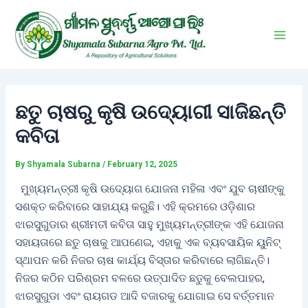
Skip
Post
Main
to
navigation
Men
content
ଛତୁ ଚାଷରୁ କୃଷି ଉଦ୍ୟୋଗୀ ସାଜିଛନ୍ତି
କବିତା
By
Shyamala Subarna
/
February 12, 2025
ମୁଖ୍ୟମନ୍ତ୍ରୀ କୃଷି ଉଦ୍ୟୋଗ ଯୋଜନା ମହିଳା ଏବଂ ଯୁବ ଚାଷୀଙ୍କୁ
ସଶକ୍ତ କରିବାରେ ସାହାଯ୍ୟ କରୁଛି। ଏହି କ୍ରମରେ ଓଡ଼ିଶାର
ଝାରସୁଗୁଡାର ଶ୍ରୀମତୀ କବିତା ସାହୁ ମୁଖ୍ୟମନ୍ତ୍ରୀଙ୍କ ଏହି ଯୋଜନା
ସହାୟତାରେ ଛତୁ ଚାଷକୁ ଆପଣେଇ, ଏହାକୁ ଏକ ବ୍ୟବସାୟିକ ୟୁନିଟ୍
ସ୍ଥାପନ କରି ନିଜର ଚାଷ କାର୍ଯ୍ୟ ବିସ୍ତାର କରିବାରେ ଲାଗିଛନ୍ତି।
ନିଜର କଠିନ ପରିଶ୍ରମ ବଳରେ ଉତ୍ପାଦିତ ଛତୁକୁ ବେଲପାହର,
ଝାରସୁଗୁଡା ଏବଂ ରାୟଗଡ ଆଦି ବଜାରକୁ ଯୋଗାଇ ସେ ବର୍ତ୍ତମାନ