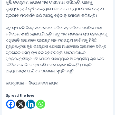
କୃଷି ଉଦ୍ୟୋଗ ଉପରେ ଏକ ଉଦାହରଣ ସାଜିଛନ୍ତି, ଯାହାକୁ
ମୁଖ୍ୟମନ୍ତ୍ରୀ କୃଷି ଉଦ୍ୟୋଗ ଯୋଜନା ମାଧ୍ୟମରେ ଏକ ଉତ୍ତମ
ପ୍ରଭାବ ପ୍ରଦର୍ଶନ କରି ଆଗକୁ ବଢ଼ିବାକୁ ଯୋଜନା କରିଛନ୍ତି।
ଛତୁ ଚାଷ କରି ନିଜକୁ ସ୍ବାବଲମ୍ବୀ କରିବା ସହ ପରିବାର ପ୍ରତିପୋଷଣ
କରିବାରେ ସମର୍ଥ ହୋଇପାରିଛନ୍ତି। ଛତୁ ଏକ ଲାଭଜନକ ଚାଷ ହୋଇଥିବାରୁ
ଏଥିପ୍ରତି ଚାଷୀମାନେ ଯଥେଷ୍ଟ ମନ ବଳାଉଥିବା ଦେଖିବାକୁ ମିଳିଛି।
ମୁଖ୍ୟମନ୍ତ୍ରୀ କୃଷି ଉଦ୍ୟୋଗ ଯୋଜନା ମାଧ୍ୟମରେ ଚାଷୀମାନେ ବିଭିନ୍ନ
ପ୍ରକାରର ଶସ୍ୟ ଚାଷ କରି ସ୍ବାବଲମ୍ବୀ ହୋଇପାରିଛନ୍ତି।
ମୁଖ୍ୟମନ୍ତ୍ରୀଙ୍କ ଏହି ଯୋଜନା ସାହାଯ୍ୟରେ ଆବଶ୍ୟକୀୟ ଋଣ ନେଇ
ଜୈବିକ ପଦ୍ଧତିରେ ଚାଷ କରି ସଫଳ ହୋଇପାରିଛନ୍ତି। ଯାହାକି
ଅନ୍ୟମାନଙ୍କ ପାଇଁ ଏକ ପ୍ରେରଣା ସୃଷ୍ଟି କରୁଛି।
ଉପସ୍ଥାପନା – ଦିବ୍ୟାଭାରତୀ ନାୟକ
Spread the love