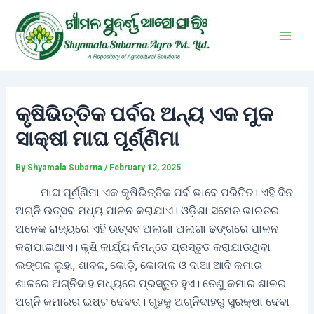
Skip
Post
Main
to
navigation
Men
content
କୃଷିଭିତ୍ତିକ ପର୍ବର ଅନ୍ୟ ଏକ ମୁକ
ସାକ୍ଷୀ ମାଘ ପୂର୍ଣ୍ଣିମା
By
Shyamala Subarna
/
February 12, 2025
ମାଘ ପୂର୍ଣ୍ଣିମା ଏକ କୃଷିଭିତ୍ତିକ ପର୍ବ ଭାବେ ପରିଚିତ। ଏହି ଦିନ
ଅଗ୍ନି ଉତ୍ସବ ମଧ୍ୟ ପାଳନ କରାଯାଏ। ଓଡ଼ିଶା ସମେତ ଭାରତର
ଅନେକ ରାଜ୍ୟରେ ଏହି ଉତ୍ସବ ଅଲଗା ଅଲଗା ଢଙ୍ଗରେ ପାଳନ
କରାଯାଇଥାଏ। କୃଷି କାର୍ଯ୍ୟ ନିମନ୍ତେ ପ୍ରସ୍ତୁତ କରାଯାଉଥିବା
ଲଙ୍ଗଳ ଲୁହା, ଶାବଳ, କୋଡ଼ି, କୋଦାଳ ଓ ଦାଆ ଆଦି କମାର
ଶାଳରେ ଅଗ୍ନିଦାହ ମଧ୍ୟରେ ପ୍ରସ୍ତୁତ ହୁଏ। ତେଣୁ କମାର ଶାଳର
ଅଗ୍ନି କମାରର ଇଷ୍ଟ ଦେବତା। ଗୃହକୁ ଅଗ୍ନିଦାହରୁ ସୁରକ୍ଷା ଦେବା