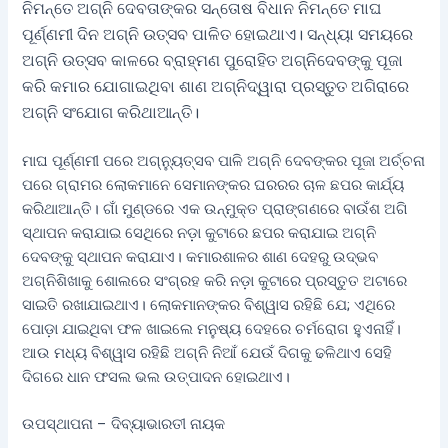
ନିମନ୍ତେ ଅଗ୍ନି ଦେବତାଙ୍କର ସନ୍ତୋଷ ବିଧାନ ନିମନ୍ତେ ମାଘ
ପୂର୍ଣ୍ଣମୀ ଦିନ ଅଗ୍ନି ଉତ୍ସବ ପାଳିତ ହୋଇଥାଏ। ସନ୍ଧ୍ୟା ସମୟରେ
ଅଗ୍ନି ଉତ୍ସବ କାଳରେ ବ୍ରାହ୍ମଣ ପୁରୋହିତ ଅଗ୍ନିଦେବଙ୍କୁ ପୂଜା
କରି କମାର ଯୋଗାଇଥିବା ଶାଣ ଅଗ୍ନିଦ୍ୱାରା ପ୍ରସ୍ତୁତ ଅଗିରାରେ
ଅଗ୍ନି ସଂଯୋଗ କରିଥାଆନ୍ତି।
ମାଘ ପୂର୍ଣ୍ଣମୀ ପରେ ଅଗ୍ନ୍ୟୁତ୍ସବ ପାଳି ଅଗ୍ନି ଦେବଙ୍କର ପୂଜା ଅର୍ଚ୍ଚନା
ପରେ ଗ୍ରାମର ଲୋକମାନେ ସେମାନଙ୍କର ଘରରର ଚାଳ ଛପର କାର୍ଯ୍ୟ
କରିଥାଆନ୍ତି। ଗାଁ ମୁଣ୍ଡରେ ଏକ ଉନ୍ମୁକ୍ତ ପ୍ରାଙ୍ଗଣରେ ବାଉଁଶ ଅଗି
ସ୍ଥାପନ କରାଯାଇ ସେଥିରେ ନଡ଼ା କୁଟାରେ ଛପର କରାଯାଇ ଅଗ୍ନି
ଦେବଙ୍କୁ ସ୍ଥାପନ କରାଯାଏ। କମାରଶାଳର ଶାଣ ଦେହରୁ ଉଦ୍ଭବ
ଅଗ୍ନିଶିଖାକୁ ଶୋଲରେ ସଂଗ୍ରହ କରି ନଡ଼ା କୁଟାରେ ପ୍ରସ୍ତୁତ ଅଟାରେ
ସାଇତି ରଖାଯାଇଥାଏ। ଲୋକମାନଙ୍କର ବିଶ୍ୱାସ ରହିଛି ଯେ; ଏଥିରେ
ପୋଡ଼ା ଯାଇଥିବା ଫଳ ଖାଇଲେ ମନୁଷ୍ୟ ଦେହରେ ଚର୍ମରୋଗ ହୁଏନାହିଁ।
ଆଉ ମଧ୍ୟ ବିଶ୍ୱାସ ରହିଛି ଅଗ୍ନି ନିଆଁ ଯେଉଁ ଦିଗକୁ ଢଳିଥାଏ ସେହି
ଦିଗରେ ଧାନ ଫସଲ ଭଲ ଉତ୍ପାଦନ ହୋଇଥାଏ।
ଉପସ୍ଥାପନା – ଦିବ୍ୟାଭାରତୀ ନାୟକ