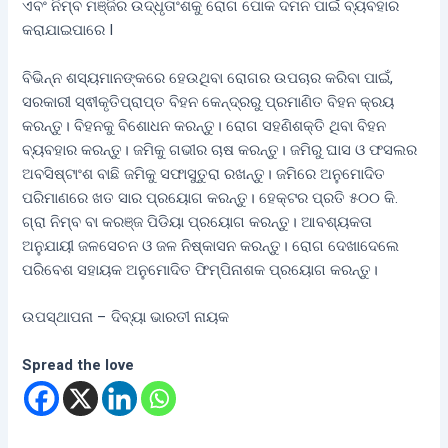
ଏବଂ ନିମ୍ବ ମଞ୍ଜିର ଉଦ୍ଧୃତାଂଶକୁ ରୋଗ ପୋକ ଦମନ ପାଇଁ ବ୍ୟବହାର
କରାଯାଇପାରେ I
ବିଭିନ୍ନ ଶସ୍ୟମାନଙ୍କରେ ହେଉଥିବା ରୋଗର ଉପଚାର କରିବା ପାଇଁ,
ସରକାରୀ ସ୍ଵୀକୃତିପ୍ରାପ୍ତ ବିହନ କେନ୍ଦ୍ରରୁ ପ୍ରମାଣିତ ବିହନ କ୍ରୟ
କରନ୍ତୁ। ବିହନକୁ ବିଶୋଧନ କରନ୍ତୁ। ରୋଗ ସହଣିଶକ୍ତି ଥିବା ବିହନ
ବ୍ୟବହାର କରନ୍ତୁ। ଜମିକୁ ଗଭୀର ଚାଷ କରନ୍ତୁ। ଜମିରୁ ଘାସ ଓ ଫସଲର
ଅବସିଷ୍ଟାଂଶ ବାଛି ଜମିକୁ ସଫାସୁତୁରା ରଖନ୍ତୁ। ଜମିରେ ଅନୁମୋଦିତ
ପରିମାଣରେ ଖତ ସାର ପ୍ରୟୋଗ କରନ୍ତୁ। ହେକ୍ଟର ପ୍ରତି ୫୦୦ କି.
ଗ୍ରା ନିମ୍ବ ବା କରଞ୍ଜ ପିଡିୟା ପ୍ରୟୋଗ କରନ୍ତୁ। ଆବଶ୍ୟକତା
ଅନୁଯାୟୀ ଜଳସେଚନ ଓ ଜଳ ନିଷ୍କାସନ କରନ୍ତୁ। ରୋଗ ଦେଖାଦେଲେ
ପରିବେଶ ସହାୟକ ଅନୁମୋଦିତ ଫିମ୍ପିନାଶକ ପ୍ରୟୋଗ କରନ୍ତୁ।
ଉପସ୍ଥାପନା – ଦିବ୍ୟା ଭାରତୀ ନାୟକ
Spread the love