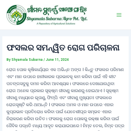
Skip
Post
Main
to
navigation
Men
content
ଫସଲର ସମନ୍ୱିତ ରୋଗ ପରିଚାଳନା
By
Shyamala Subarna
/
June 11, 2024
ରୋଗ ପୋକ କୃଷିକାର୍ଯ୍ୟର ଏକ ଅଭିନ୍ନ ଅଙ୍ଗ I କିନ୍ତୁ ଫସଲର ପରିମାଣ
ଏବଂ ମାନ ଉପରେ ହାନୀକାରକ ପ୍ରଭାବକୂ କମ କରିବା ପାଇଁ ଏହି କୀଟ
ପତଙ୍ଗସବୁକୁ ଦମନ କରିବା ଆବଶ୍ୟକ। ଫସଲରେ ଦେଖାଯାଉଥିବା
ରୋଗ ଅନେକ ପ୍ରକାର ସୂକ୍ଷ୍ମ ଜୀବାଣୁ କାରଣରୁ ହୋଇଥାଏ I ସୂକ୍ଷ୍ମ
ଜୀବାଣୁ ମଧ୍ୟରେ ଭୂତାଣୁ, ଫିମ୍ପି ଏବଂ ଜୀବାଣୁ ମୁଖ୍ୟତଃ ଫସଲରେ
ରୋଗସୃଷ୍ଟି କରି ଥାଆନ୍ତି I ଫସଲର ଅମଳ ଓ ମାନ ଉପରେ ଏହାର
କୁପ୍ରଭାବ ପ୍ରତିରୋଧ କରିବା ପାଇଁ ଯେତେଶୀଘ୍ର ସମ୍ଭବ ଏହାର
ନିରାକରଣ କରିବା ଉଚିତ। ଫସଲକୁ ରୋଗ ପୋକରୁ ରକ୍ଷା କରିବା ପାଇଁ
ଜୈବିକ ପଦ୍ଧତି ମଧ୍ୟ ଆଦୃତ କରାଯାଇପାରେ I ନିମ୍ବ ତେଲ, ନିମ୍ବ ପତ୍ର