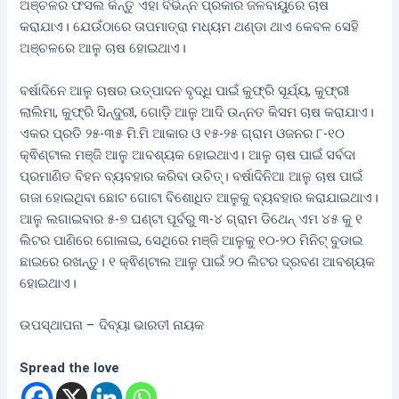
ଅଞ୍ଚଳର ଫସଲ କିନ୍ତୁ ଏହା ବିଭିନ୍ନ ପ୍ରକାର ଜଳବାୟୁରେ ଚାଷ
କରାଯାଏ। ଯେଉଁଠାରେ ତାପମାତ୍ରା ମଧ୍ୟମ ଥଣ୍ଡା ଥାଏ କେବଳ ସେହି
ଅଞ୍ଚଳରେ ଆଳୁ ଚାଷ ହୋଇଥାଏ।
ବର୍ଷାଦିନେ ଆଳୁ ଚାଷର ଉତ୍ପାଦନ ବୃଦ୍ଧି ପାଇଁ କୁଫ୍ରି ସୂର୍ଯ୍ୟ, କୁଫ୍ରୀ
ଲାଲିମା, କୁଫ୍ରି ସିନ୍ଦୁରୀ, ଗୋଡ଼ି ଆଳୁ ଆଦି ଉନ୍ନତ କିସମ ଚାଷ କରାଯାଏ।
ଏକର ପ୍ରତି ୨୫-୩୫ ମି.ମି ଆକାର ଓ ୧୫-୨୫ ଗ୍ରାମ ଓଜନର ୮-୧୦
କ୍ଵିଣ୍ଟାଲ ମଞ୍ଜି ଆଳୁ ଆବଶ୍ୟକ ହୋଇଥାଏ। ଆଳୁ ଚାଷ ପାଇଁ ସର୍ବଦା
ପ୍ରମାଣିତ ବିହନ ବ୍ୟବହାର କରିବା ଉଚିତ୍। ବର୍ଷାଦିନିଆ ଆଳୁ ଚାଷ ପାଇଁ
ଗଜା ହୋଇଥିବା ଛୋଟ ଗୋଟା ବିଶୋଧିତ ଆଳୁକୁ ବ୍ୟବହାର କରାଯାଇଥାଏ।
ଆଳୁ ଲଗାଇବାର ୫-୭ ଘଣ୍ଟା ପୂର୍ବରୁ ୩-୪ ଗ୍ରାମ ଡିଥେନ୍ ଏମ ୪୫ କୁ ୧
ଲିଟର ପାଣିରେ ଗୋଳାଇ, ସେଥିରେ ମଞ୍ଜି ଆଳୁକୁ ୧୦-୨୦ ମିନିଟ୍ ବୁଡାଇ
ଛାଇରେ ରଖନ୍ତୁ। ୧ କ୍ଵିଣ୍ଟାଲ ଆଳୁ ପାଇଁ ୨୦ ଲିଟର ଦ୍ରବଣ ଆବଶ୍ୟକ
ହୋଇଥାଏ।
ଉପସ୍ଥାପନା – ଦିବ୍ୟା ଭାରତୀ ନାୟକ
Spread the love