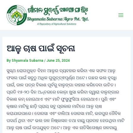
Skip
Post
Main
to
navigation
Men
content
ଆଳୁ ଚାଷ ପାଇଁ ସୂଚନା
By
Shyamala Subarna
/
June 25, 2024
ସୁସ୍ଥ ରୋଗମୁକ୍ତ ବିହନ ଆଳୁର ବ୍ୟବହାର କରିବା ଏକ ସଫଳ ଆଳୁ
ଫସଲ ପାଇଁ ସବୁଠୁ ଅଧିକ ଗୁରୁତ୍ତ୍ଵପୂର୍ଣ୍ଣ ଅଟେ। ଗଛର ଭଲ ବୃଦ୍ଧି
ପାଇଁ, ଡାଳ ପତ୍ର ବିକାଶ ପୂର୍ବରୁ ବାଳୁଙ୍ଗା ବାହାର କରିଦେବା ଉଚିତ।
ପ୍ରତି ୧୫-୨୦ ଦିନ ଅନ୍ତରରେ କୋଡ଼ା ଖୁସା କରିବା ଦ୍ୱାରା ବାଳୁଙ୍ଗାର
ବିକାଶ କମ୍ ହୋଇଥାଏ ଏବଂ ମାଟି ଫୁସୁଫୁସିଆ ହୋଇଥାଏ। ପୁଣି ଏଵଂ
କ୍ଷାର ମାଟିକୁ ଛାଡ଼ି ପ୍ରାୟ ସବୁ ପ୍ରକାର ମାଟିରେ ଆଳୁ ଚାଷ
କରାଯାଇପାରେ। ଦୋରସା ଏଵଂ ବାଲିଆ ଦୋରସା ମାଟି, ଭରପୁର ଜୈବିକ
ପଦାର୍ଥ ଥିବା ଏବଂ ଭଲ ଜଳ ନିଷ୍କାସନ ତଥା ବାୟୁ ପ୍ରବାହ ହେଉଥିବା ମାଟି
ଆଳୁ ଚାଷ ପାଇଁ ଉପଯୁକ୍ତ ଅଟେ। ଆଳୁ ଏକ ନାତିସିତୋଷ୍ଣ ଜଳବାୟୁ