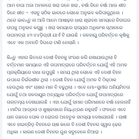
ଆମ ବାପା ଅଜା ଅମଳରେ ଖରା ଦନେ ଖରା , ବର୍ଷା ଦିନେ ବର୍ଷା ଆଉ ଶୀତ
ଦିନେ ଶୀତ – ଏସବୁ ସଠିକ ଭାବରେ ଲୋକେ ଅନୁଭବ କରିପାରୁଥିଲେ ।
ଥରେ ଭାବନ୍ତୁ ନା ଆଜି ଆମେ ଆଷାଢ଼ର ଧାରା ଶ୍ରାବଣ ସମୟରେ ନିଦାଘର
ତାପକୁ ଅନୁଭବ କରୁଛୁ । ଖରା ସମୟରେ ରାଜ୍ୟର ଅଧିକାଂଶ ସ୍ଥାନରେ
ତାପମାତ୍ରା ୪୨-୪୪ଡ଼ିଗ୍ରୀ ଯାଏଁ ବି ଯାଉଛି । ଜଳବାୟୁ ପରିବର୍ତ୍ତନ କୃଷିକୁ
ଏବେ ଏକ ଅବନତି ଦିଗରେ ଟାଣି ନେଲାଣି ।
କିନ୍ତୁ ଏହାର ଭିତରେ ଦେଶୀ ବିହନକୁ ସଂରଣ କରି ରଖାଯାଉଥିଲା ବି
ବର୍ତ୍ତମାନ ସମୟରେ ଏହି ତାପମାତ୍ରାରେ ପରିବର୍ତ୍ତନ ଯୋଗୁଁ ଏହି ଅମଳ
ପ୍ରକ୍ରିିୟାରେ ବାଧା ଉପୁଜୁଛି । ସମୟ ଥିଲା ଲୋକେ ଏହି ଦେଶୀ ବିହନ
ଉପରେ ନିର୍ଭରଶୀଳ ଥିଲା । ଦେଶୀ ବିହନ ଯୋଗୁଁ ଅମଳ ବି ଠିକ୍‌ଠାକ
ହେଉଥିଲା ଏବଂ ଚାଷର ମାନ ବି ବଢୁଥିଲା । ଏବେ ମୋ÷ସୁମୀର ଅନିୟମିତତା
ଯୋଗୁଁ ତଥା ଜଳବାୟୁର ଅତ୍ୟଧିକ ପରିବର୍ତ୍ତନ ଯୋଗୁଁ ତାପମାତ୍ରାରେ
ତାରତମ୍ୟ ଦେଖାଯାଉଛି । ଏହା ଯୋଗୁଁ ସମାନ ପରିମାଣରେ ବର୍ଷା ହେଉନାହିଁ
। ମାଟିର ଆଦ୍ରତା ଓ ଶୁଷ୍କତାରେ ନିୟନ୍ତ୍ରଣ ରହୁନାହିଁ । ଫଳରେ ଏବେ
ଧାନ ଗଛରେ ପୋକ ଓ ରୋଗର ଅହେତୁକ ସମସ୍ୟା ଦେଖାଯାଉଛି । ଚାଷୀ
ଏବେ ହାଇବ୍ରିଡ଼ ବିହନରେ ଚାଷ କଲେ ବି ଦେଶୀ ବିହନର ସ୍ୱାଦ ଢେ଼ର
ଅଧିକା । କାରଣ ଦେଶୀ ବିହନର ଗୁଣ ସବୁବେଳେ ନିଆରା ।