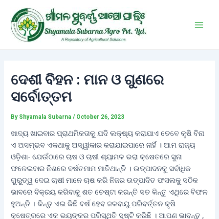
Skip
Post
Main
to
navigation
Men
content
ଦେଶୀ ବିହନ : ମାନ ଓ ଗୁଣରେ
ସର୍ବୋତ୍ତମ
By
Shyamala Subarna
/
October 26, 2023
ଖାଦ୍ୟ ଖାଇବାର ପ୍ରାଥମିକତାକୁ ଯଦି ଲକ୍ଷ୍ୟ କରାଯାଏ ତେବେ କୃଷି ବିନା
ଏ ଅସମ୍ଭବ ଏକଥାକୁ ଅସ୍ୱୀକାର କରାଯାଇପାରେ ନାର୍ହି । ଆମ ରାଜ୍ୟ
ଓଡ଼ିଶା- ଯେଉଁଠାରେ ଚାଷ ଓ ଚାଷୀ ଶ୍ୟାମଳ ଭରା କ୍ଷେତରେ ସୁନା
ଫଳେଇବାର ନିଶରେ ବର୍ଷତମାମ ମାତିଥାନ୍ତି । ଉତ୍ପାଦନକୁ ସର୍ବାଧିକ
ଗୁରୁତ୍ୱ ଦେଇ ଚାଷୀ ମାନେ ଚାଷ କରି ନିଜର ଉତ୍ପାଦିତ ଫସଲକୁ ସଠିକ
ଭାବରେ ବିକ୍ରୟ କରିବାକୁ ଶତ ଚେଷ୍ଟା କରନ୍ତି ସତ କିନ୍ତୁ ଏଥିରେ ବିଫଳ
ହୁଅନ୍ତି । କିନ୍ତୁ ଏଇ କିଛି ବର୍ଷ ହେବ ଜଳବାୟୁ ପରିବର୍ତ୍ତନ କୃଷି
କ୍ଷେତ୍ରରେ ଏକ ଭୟଙ୍କର ପରିସ୍ଥିତି ସୃଷ୍ଟି କରିଛି । ଆପଣ ଭାବନ୍ତୁ ,