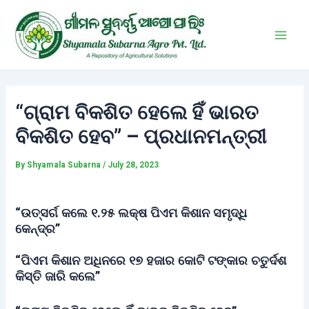
Skip
Post
Main
to
navigation
Men
content
“ଗ୍ରାମ ବିକଶିତ ହେଲେ ହିଁ ଭାରତ
ବିକଶିତ ହେବ” – ପ୍ରଧାନମନ୍ତ୍ରୀ
By
Shyamala Subarna
/
July 28, 2023
“ଉତ୍ସର୍ଗ କଲେ ୧.୨୫ ଲକ୍ଷ ପିଏମ କିଶାନ ସମୃଦ୍ଧି
କେନ୍ଦ୍ର”
“ପିଏମ କିଶାନ ଅଧିନରେ ୧୭ ହଜାର କୋଟି ଟଙ୍କାର ଚତୁର୍ଦଶ
କିସ୍ତି ଜାରି କଲେ”