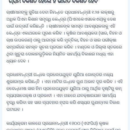
“ଗ୍ରାମ ବିକଶିତ ହେଲେ ହିଁ ଭାରତ ବିକଶିତ ହେବ”
ଚାଷୀମାନଙ୍କୁ ସୁବିଧା ଦେବା ନିମନ୍ତେ ପ୍ରଧାନମନ୍ତ୍ରୀ ୧.୨୫ ଲକ୍ଷରୁ
ଅଧିକ ପିଏମ କିଶାନ ସମୃଦ୍ଧି କେନ୍ଦ୍ର (ପିଏମକେଏସକେଏସ)କୁ ଦେଶ
ପାଇଁ ଉତ୍ସର୍ଗ କରିଛନ୍ତି । ଚାଷୀମାନଙ୍କ ସମସ୍ତ ଆବଶ୍ୟକତାକୁ ଏହି
କେନ୍ଦ୍ର ଏକାଥରକେ ପୂରଣ କରିବ । କୃଷିର ଆବଶ୍ୟକତା (ସାର, ବିହନ ଓ
ଚାଷ ଉପକରଣ) ଠାରୁ ଆରମ୍ଭ କରି ମୃତ୍ତିକା, ବିହନ ଓ ସାର ପରୀକ୍ଷା
ସମ୍ପର୍କରେ ସମସ୍ତ ସୂଚନା ପ୍ରଦାନ କରିବ । ମଣ୍ଡଳ ଓ ଜିଲ୍ଲା ସ୍ତରରେ
ଥିବା ଖୁଚୁରା ଦୋକାନଗୁଡ଼ିକର ନିୟମିତ ସାମର୍ଥ୍ୟ ବିକାଶର ମଧ୍ୟ ଏହା
ଧ୍ୟାନ ଦେବ ।
ପ୍ରଧାନମନ୍ତ୍ରୀ ଗନ୍ଧକ ପ୍ରଲେପଯୁକ୍ତ ୟୁରିଆ ଗୋଲ୍ଡର ମଧ୍ୟ
ଶୁଭାରମ୍ଭ କରିଛନ୍ତି । ଏହା ମାଟିର ଗନ୍ଧକ ଗୁଣ ଅଭାବ ଦୂର କରିବ । ଏହି
ନବୋନ୍ମେଷ ସାର ନିମ ପ୍ରଲେପଯୁକ୍ତ ୟୁରିଆ ଠାରୁ ଆର୍ଥିକ ଦୃଷ୍ଟିରୁ କମ୍
ବ୍ୟୟସାପେକ୍ଷ ଓ ପ୍ରଭାବୀ । ଏହା ଗଛରେ ଯବକ୍ଷାରଯାନ ସାମର୍ଥ୍ୟ
ବୃଦ୍ଧି କରିବା ସହ ସାର ବ୍ୟବହାର ହ୍ରାସ କରି ଶସ୍ୟର ଗୁଣାତ୍ମକ ବିକାଶ
ଘଟାଇବ ।
କାର୍ଯ୍ୟକ୍ରମ କାଳରେ ପ୍ରଧାନମନ୍ତ୍ରୀ ୧୬୦୦ (ଏଫପିଓ) କୃଷକ