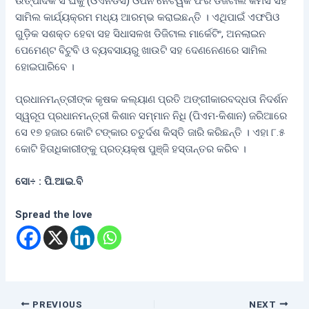
ଉତ୍ପାଦକ ସଂଘକୁ (ଓଏନଡିସି) ଓପନ ନେଟୱର୍କ ଫର ଡିଜିଟାଲ କମର୍ସ ସହ
ସାମିଲ କାର୍ଯ୍ୟକ୍ରମ ମଧ୍ୟ ଆରମ୍ଭ କରାଇଛନ୍ତି । ଏଥିପାଇଁ ଏଫପିଓ
ଗୁଡ଼ିକ ସଶକ୍ତ ହେବା ସହ ସିଧାସଳଖ ଡିଜିଟାଲ ମାର୍କେଟିଂ, ଅନଲାଇନ
ପେମେଣ୍ଟ ବିଟୁବି ଓ ବ୍ୟବସାୟରୁ ଖାଉଟି ସହ ଦେଣନେଣରେ ସାମିଲ
ହୋଇପାରିବେ ।
ପ୍ରଧାନମନ୍ତ୍ରୀଙ୍କ କୃଷକ କଲ୍ୟାଣ ପ୍ରତି ଅଙ୍ଗୀକାରବଦ୍ଧତା ନିଦର୍ଶନ
ସ୍ୱରୂପ ପ୍ରଧାନମନ୍ତ୍ରୀ କିଶାନ ସମ୍ମାନ ନିଧି (ପିଏମ-କିଶାନ) ଜରିଆରେ
ସେ ୧୭ ହଜାର କୋଟି ଟଙ୍କାର ଚତୁର୍ଦଶ କିସ୍ତି ଜାରି କରିଛନ୍ତି । ଏହା ୮.୫
କୋଟି ହିତାଧିକାରୀଙ୍କୁ ପ୍ରତ୍ୟକ୍ଷ ପୁଞ୍ଜି ହସ୍ତାନ୍ତର କରିବ ।
ସୋ÷ : ପି.ଆଇ.ବି
Spread the love
PREVIOUS
NEXT