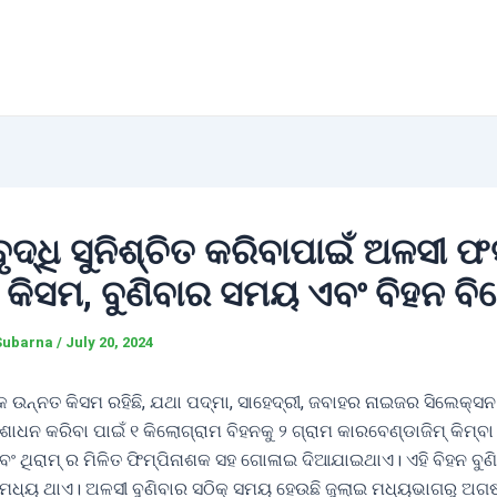
ଦ୍ଧି ସୁନିଶ୍ଚିତ କରିବାପାଇଁ ଅଳସୀ
 କିସମ, ବୁଣିବାର ସମୟ ଏବଂ ବିହନ ବ
Subarna
/
July 20, 2024
ଉନ୍ନତ କିସମ ରହିଛି, ଯଥା ପଦ୍ମା, ସାହେଦ୍ରୀ, ଜବାହର ନାଇଜର ସିଲେକ୍ସନ
ିଶୋଧନ କରିବା ପାଇଁ ୧ କିଲୋଗ୍ରାମ ବିହନକୁ ୨ ଗ୍ରାମ କାରବେଣ୍ଡାଜିମ୍ କିମ୍ବା
ବଂ ଥିରାମ୍ ର ମିଳିତ ଫିମ୍ପିନାଶକ ସହ ଗୋଳାଇ ଦିଆଯାଇଥାଏ। ଏହି ବିହନ ବୁ
ମଧ୍ୟ ଥାଏ। ଅଳସୀ ବୁଣିବାର ସଠିକ୍ ସମୟ ହେଉଛି ଜୁଲାଇ ମଧ୍ୟଭାଗରୁ ଅଗ