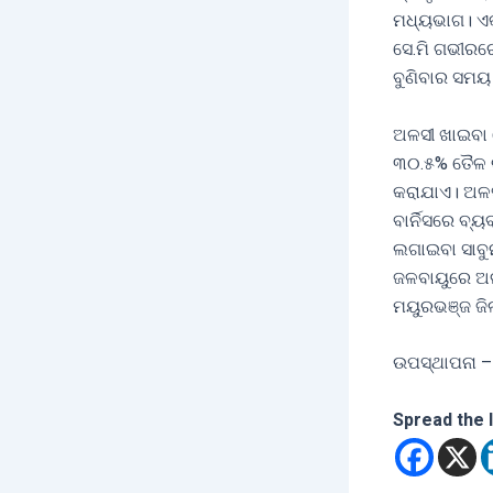
ମଧ୍ୟଭାଗ। ଏକର
ସେ.ମି ଗଭୀରର
ବୁଣିବାର ସମୟ
ଅଳସୀ ଖାଇବା ତ
୩୦.୫% ତୈଳ ର
କରାଯାଏ। ଅଳସୀ
ବାର୍ନିସରେ ବ
ଲଗାଇବା ସାବୁ
ଜଳବାୟୁରେ ଅଳ
ମୟୁରଭଞ୍ଜ ଜି
ଉପସ୍ଥାପନା –
Spread the 