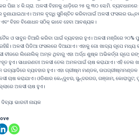
 ପିଛା ୪ କି.ଗ୍ରା. ଅଳସୀ ବିହନକୁ ଧାଡ଼ିରେ ୨୫ ରୁ ୩୦ ସେ.ମି. ବ୍ୟବଧାନରେ 
େ ବୁଣାଯାଇଥାଏ। ଅମଳ ବୃଦ୍ଧି ସୁନିଶ୍ଚିତ କରିବାପାଇଁ ଅଳସୀ ଫସଲର ଉନ୍ନ
 ଏବଂ ବିହନ ବିଶୋଧନ ସଠିକ୍ ଭାବେ ହେବା ଆବଶ୍ୟକ।
ୈଳ ଓ ସାବୁନ ତିଆରି କରିବା ପାଇଁ ବ୍ୟବହାର ହୁଏ। ଅଳସୀ ମଞ୍ଜିରେ ୨୦% ପୁ
ହିଛି। ଅଳସୀ ପିଡିଆ ଫସଲରେ ଦିଆଯାଏ। ଏହାକୁ ଗୋ ଖାଦ୍ୟ ରୂପେ ମଧ୍ୟ 
 ବୀଜରେ ଲିନୋଲିକ୍ ଅମ୍ଳ ଥିବାରୁ ଏହା ଅର୍ଦ୍ଧ ଶୁଷ୍କ ଅଭିକର୍ତ୍ତା ରୂପେ ରଙ
୍ୟବହୃତ ହୁଏ। ସାଧାରଣତଃ ଅଳସୀ ତେଲ ଅମଳପାଇଁ ଚାଷ କରାଯାଏ। ଏହି ତେଲ 
ନ ଇତ୍ୟାଦିରେ ବ୍ୟବହାର ହୁଏ। ଏହା ଗ୍ରୀଷ୍ମ ମଣ୍ଡଳ, ଉପଗ୍ରୀଷ୍ମମଣ୍ଡଳ
ସୀ ଚାଷ କରାଯାଏ। ଓଡିଶାର କେନ୍ଦୁଝର, ସୁନ୍ଦରଗଡ, ଗଞ୍ଜାମ, କୋରାପୁଟ, 
ଲ୍ଲାରେ ଅଳସୀ ଚାଷ ହୁଏ।
 ଦିବ୍ୟା ଭାରତୀ ନାୟକ
love