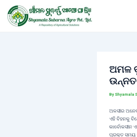
Skip
Post
to
navigation
content
ଅମଳ ବୃ
ଉନ୍ନତ
By
Shyamala 
ଅଳସୀର ଅନେକ 
ଏହି ବିହନକୁ ବ
କାର୍ବୋକସୀନ ଏ
ପ୍ରକୃତ ସମୟ 