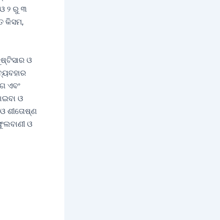
ଓ ୨ ରୁ ୩
ତ କିସମ,
ଷ୍ଟିସାର ଓ
ବ୍ୟବହାର
୍ଗ ଏବଂ
ଖାଇବା ଓ
 ଓ ଶୀତୋଷ୍ଣ
ଫୁଲବାଣୀ ଓ