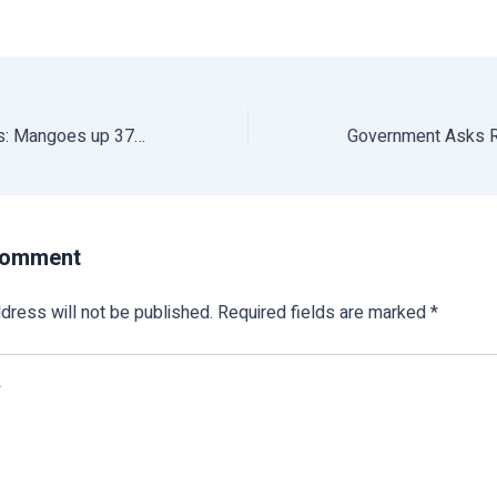
Fruit Inflation Soars: Mangoes up 37%, Other Summer Fruits Also Affected
Comment
dress will not be published.
Required fields are marked
*