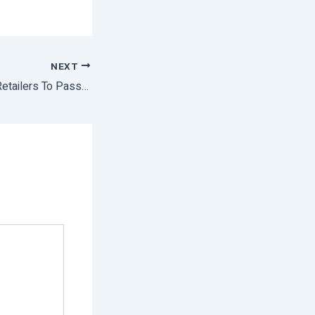
NEXT
Government Asks Retailers To Pass On Lower Wholesale Rates Of Pulses To Consumers