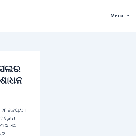
Menu
 ଫସଲର
ିଶୋଧନ
-୨୮ ଇତ୍ୟାଦି।
 ୨ ଗ୍ରାମ
ଣିବାର ଏକ
ଷ୍ଟ