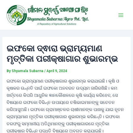
Skip
Post
Main
to
navigation
Men
content
ଇଫକୋ ଦ୍ଵାରା ଭ୍ରାମ୍ୟମାଣ
ମୃତ୍ତିକା ପରୀକ୍ଷାଗାର ଶୁଭାରମ୍ଭ
By
Shyamala Subarna
/
April 9, 2024
ଇଫକୋ ଭ୍ରାମ୍ୟମାଣ ପରୀକ୍ଷାଗାର ଶୁଭାରମ୍ଭ କରାଯାଇଛି। କୃଷି ଓ
କୃଷକର ଉନ୍ନତି ପାଇଁ ଇଫକୋ ଅନବରତ ଉଦ୍ୟମ ଜାରିରଖିଛି। କମ
ଖର୍ଚ୍ଚରେ କିପରି ଆଧୁନିକ ଜ୍ଞାନକୌଶଳରେ କୃଷି କାର୍ଯ୍ୟ କରିହେବ, ସେ
ବିଷୟରେ ଇଫକୋ ବିଭିନ୍ନ ଉପାୟରେ ଚଷିଭାଇମାନଙ୍କୁ ସଚେତନ
କରିଆସୁଅଛି। ଇଫକୋ ଗ୍ରାମାଞ୍ଚଳର ଚାଷୀମାନଙ୍କ ପାଖକୁ ଯାଇ ନୂତନ
ଭ୍ରାମ୍ୟମାଣ ମୃତ୍ତିକା ପରୀକ୍ଷାଗାର ଶୁଭାରମ୍ଭ କରିଛନ୍ତି। ଇଫକୋ
ତରଫରୁ ସମ୍ମାନୀୟ ଅତିଥିମାନଙ୍କୁ ପରୀକ୍ଷାଗାରରେ ମୃତ୍ତିକା
ପରୀକ୍ଷାର ବିଭିନ୍ନ ପଦ୍ଧତି ବିଷୟରେ ଅବଗତ କରାଯାଇଛି।