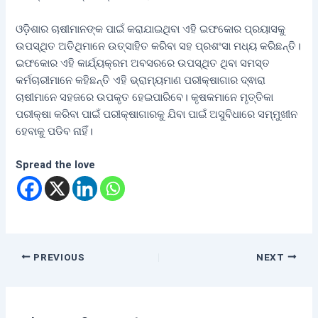
ଓଡ଼ିଶାର ଚାଷୀମାନଙ୍କ ପାଇଁ କରାଯାଇଥିବା ଏହି ଇଫକୋର ପ୍ରୟାସକୁ
ଉପସ୍ଥିତ ଅତିଥିମାନେ ଉତ୍ସାହିତ କରିବା ସହ ପ୍ରଶଂସା ମଧ୍ୟ କରିଛନ୍ତି।
ଇଫକୋର ଏହି କାର୍ଯ୍ୟକ୍ରମ ଅବସରରେ ଉପସ୍ଥିତ ଥିବା ସମସ୍ତ
କର୍ମଚାରୀମାନେ କହିଛନ୍ତି ଏହି ଭ୍ରାମ୍ୟମାଣ ପରୀକ୍ଷାଗାର ଦ୍ଵାରା
ଚାଷୀମାନେ ସହଜରେ ଉପକୃତ ହେଇପାରିବେ। କୃଷକମାନେ ମୃତ୍ତିକା
ପରୀକ୍ଷା କରିବା ପାଇଁ ପରୀକ୍ଷାଗାରକୁ ଯିବା ପାଇଁ ଅସୁବିଧାରେ ସମ୍ମୁଖୀନ
ହେବାକୁ ପଡିବ ନାହିଁ।
Spread the love
PREVIOUS
NEXT