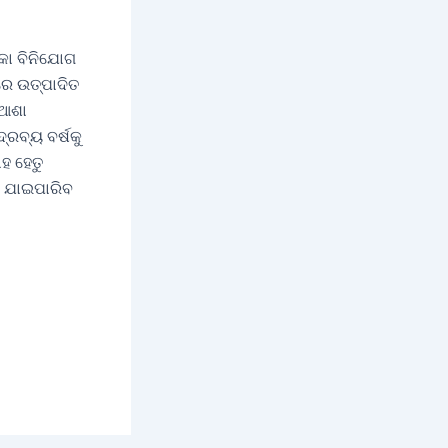
୍କା ବିନିଯୋଗ
ରେ ଉତ୍ପାଦିତ
 ଆଶା
୍ରବ୍ୟ ବର୍ଷକୁ
ହ ହେତୁ
କା ଯାଇପାରିବ