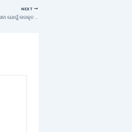
NEXT
କୃଷିଭିତ୍ତିକ ବିଭିନ୍ନ ସେବା ଯୋଗୁଁ ଉପକୃତ ହେଉଛନ୍ତି ଚାଷୀ