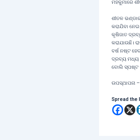
ମହକୁମାରେ ଶୀତ
ଶୀତଳ ଭଣ୍ଡାର 
କରାଯିବା ନେଇ
କୃଷିଜାତ ଦ୍ର
କରାଯାଉଛି। ରା
ବର୍ଷ ନଷ୍ଟ ହେ
ଦ୍ରବ୍ୟ ମଧ୍ୟ 
ବୋଲି ସ୍ପଷ୍ଟ
ଉପସ୍ଥାପନା –
Spread the 