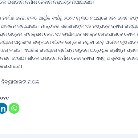
ଳ ଭଣ୍ଡାର ନିର୍ମାଣ ହେବାର ନିଷ୍ପତ୍ତି ନିଆଯାଇଛି।
ନିର୍ମାଣ ନେଇ ଚଳିତ ଆର୍ଥିକ ବର୍ଷରୁ ୨୦୨୯ ରୁ ୩୦ ମଧ୍ୟରେ ୨୫୨ କୋଟି ଟଙ
 ଆକଳନ କରାଯାଇଛି। ମାନ୍ୟବର ସରକାରଙ୍କ ଏହି ନିଷ୍ପତ୍ତି ଦ୍ଵାରା ରାଜ୍ୟ
ବ୍ୟର ଉତ୍ତମ ସଂରକ୍ଷଣ ହେବା ସହ ଚାଷୀମାନେ ସଶକ୍ତ ହୋଇପାରିବେ ବୋଲି
ଜ୍ୟରେ ଅଧିକାଂଶ ଜିଲ୍ଲାରେ ଶୀତଳ ଭଣ୍ଡାର ନଥିବା ହେତୁ ଅନେକ କୃଷିଜାତ ଦ
ବାରେ ଲାଗିଛି। ଏପରିକି ରାଜ୍ୟରେ ଗ୍ରୀଷ୍ମ ଋତୁରେ ଅତ୍ୟଧିକ ଗ୍ରୀଷ୍ମ ପ୍ରବା
ନଷ୍ଟ ହେଉଛି। ଶୀତଳ ଭଣ୍ଡାର ନିର୍ମାଣ ହେବା ଦ୍ଵାରା ଏସବୁ ଅସୁବିଧାକୁ ରୋ
 କରାଯାଇଛି।
 ଦିବ୍ୟାଭାରତୀ ନାୟକ
love