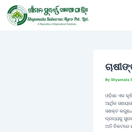
Skip
Post
to
navigation
content
ଚାଷୀଙ
By
Shyamala 
ଓଡ଼ିଶା ଏକ କୃ
ଆର୍ଥିକ ସହାୟତ
ସଶକ୍ତ କରୁଛନ୍
ଦ୍ରବ୍ୟକୁ ସୁର
ଅତି ନିକଟରେ 