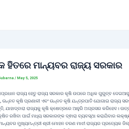
୍କ ହିତରେ ମାନ୍ୟବର ରାଜ୍ୟ ସରକାର
Subarna
/
May 5, 2025
ଷିପ୍ରଧାନ ରାଜ୍ୟ ହେତୁ ରାଜ୍ୟ ସରକାର କୃଷି ଉପରେ ଅଧିକ ଗୁରୁତ୍ବ ଦେଇଆସୁଛନ
ା, ଉନ୍ନତ କୃଷି ପ୍ରଣାଳୀ ଏବଂ ଉନ୍ନତ କୃଷି ଯନ୍ତ୍ରପାତି ଯୋଗାଇ ରାଜ୍ୟ ସର
ତି, ଯାହାଦ୍ବାରା ରାଜ୍ୟକୁ କୃଷି କ୍ଷେତ୍ରରେ ଆହୁରି ଅଗ୍ରସର କରିହେବ। ଉତ୍ପ
କ୍ଷିତ ରଖିବା ପାଇଁ ମଧ୍ୟ ସରକାରଙ୍କ ଦ୍ଵାରା ବ୍ୟବସ୍ଥା କରାଯିବାର ଲକ୍ଷ୍ୟ
ମାନ୍ୟବର ମୁଖ୍ୟମନ୍ତ୍ରୀ ଶ୍ରୀ ମୋହନ ଚରଣ ମାଝୀ ରାଜ୍ୟର ପ୍ରତ୍ୟେକ ଜି