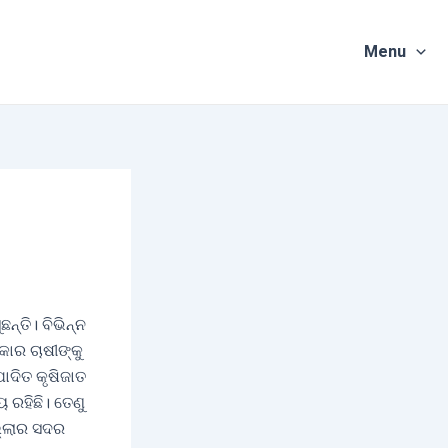
Menu
୍ତି। ବିଭିନ୍ନ
କାର ଚାଷୀଙ୍କୁ
ାଦିତ କୃଷିଜାତ
 ରହିଛି। ତେଣୁ
ଲ୍ଲାର ସଦର