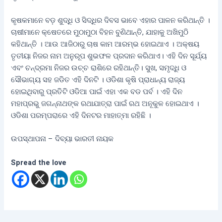
କୃଷକମାନେ ବଡ଼ ଶୁଦ୍ଧି ଓ ସିଦ୍ଧିର ଦିବସ ଭାବେ ଏହାର ପାଳନ କରିଥାନ୍ତି ।
ଚାଷୀମାନେ କ୍ଷେତରେ ମୁଠାମୁଠା ବିହନ ବୁଣିଥାନ୍ତି, ଯାହାକୁ ଅଖିମୁଠି
କହିଥାନ୍ତି । ଆଉ ଆଜିଠାରୁ ଚାଷ କାମ ଆରମ୍ଭ ହୋଇଥାଏ । ଅକ୍ଷୟ
ତୃତୀୟା ନିଜର ନାମ ଅନୁରୂପ ଶୁଭଫଳ ପ୍ରଦାନ କରିଥାଏ। ଏହି ଦିନ ସୂର୍ଯ୍ୟ
ଏବଂ ଚନ୍ଦ୍ରମା ନିଜର ଉଚ୍ଚ ରାଶିରେ ରହିଥାନ୍ତି। ସୁଖ, ସମୃଦ୍ଧି ଓ
ସୌଭାଗ୍ୟ ସହ ଜଡିତ ଏହି ଦିନଟି । ଓଡିଶା କୃଷି ପ୍ରାଧାନ୍ୟ ରାଜ୍ୟ
ହୋଇଥିବାରୁ ପ୍ରତିଟି ଓଡିଆ ପାଇଁ ଏହା ଏକ ବଡ ପର୍ବ । ଏହି ଦିନ
ମହାପ୍ରଭୁ ଜଗନ୍ନାଥଙ୍କ ରଥାଯାତ୍ରା ପାଇଁ ରଥ ଅନୂକୁଳ ହୋଇଥାଏ ।
ଓଡିଶା ପରମ୍ପରାରେ ଏହି ଦିନଟର ମାହାତ୍ମା ରହିଛି ।
ଉପସ୍ଥାପନା – ଦିବ୍ୟା ଭାରତୀ ନାୟକ
Spread the love