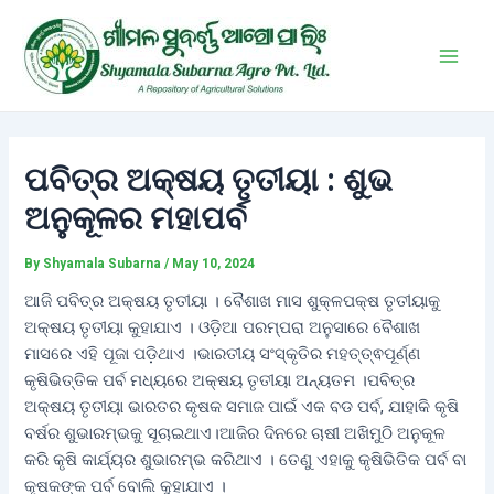
Skip
Post
Main
to
navigation
Men
content
ପବିତ୍ର ଅକ୍ଷୟ ତୃତୀୟା : ଶୁଭ
ଅନୁକୂଳର ମହାପର୍ବ
By
Shyamala Subarna
/
May 10, 2024
ଆଜି ପବିତ୍ର ଅକ୍ଷୟ ତୃତୀୟା । ବୈଶାଖ ମାସ ଶୁକ୍ଳପକ୍ଷ ତୃତୀୟାକୁ
ଅକ୍ଷୟ ତୃତୀୟା କୁହାଯାଏ । ଓଡ଼ିଆ ପରମ୍ପରା ଅନୁସାରେ ବୈଶାଖ
ମାସରେ ଏହି ପୂଜା ପଡ଼ିଥାଏ ।ଭାରତୀୟ ସଂସ୍କୃତିର ମହତ୍ତ୍ଵପୂର୍ଣ୍ଣ
କୃଷିଭିତ୍ତିକ ପର୍ବ ମଧ୍ୟରେ ଅକ୍ଷୟ ତୃତୀୟା ଅନ୍ୟତମ ।ପବିତ୍ର
ଅକ୍ଷୟ ତୃତୀୟା ଭାରତର କୃଷକ ସମାଜ ପାଇଁ ଏକ ବଡ ପର୍ବ, ଯାହାକି କୃଷି
ବର୍ଷର ଶୁଭାରମ୍ଭକୁ ସୂଚାଇଥାଏ।ଆଜିର ଦିନରେ ଚାଷୀ ଅଖିମୁଠି ଅନୁକୂଳ
କରି କୃଷି କାର୍ଯ୍ୟର ଶୁଭାରମ୍ଭ କରିଥାଏ । ତେଣୁ ଏହାକୁ କୃଷିଭିତିକ ପର୍ବ ବା
କୃଷକଙ୍କ ପର୍ବ ବୋଲି କୁହାଯାଏ ।