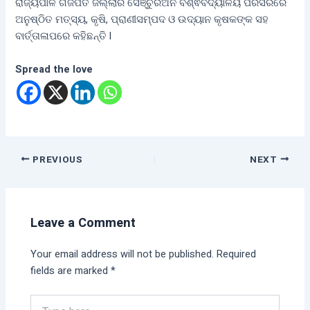
ରାଜ୍ୟପାଳ ଗଜପତି ଜିଲ୍ଲାର ସେଞ୍ଚୁରିଅନ ବିଶ୍ଵବିଦ୍ୟାଳୟ ପରିସରରେ
ଅନୁଷ୍ଠିତ ମତ୍ସ୍ୟ, କୃଷି, ପ୍ରାଣୀସମ୍ପଦ ଓ ଉଦ୍ୟାନ କୃଷକଙ୍କ ସହ
ବାର୍ତ୍ତାଳାପରେ କହିଛନ୍ତି l
Spread the love
PREVIOUS
NEXT
Leave a Comment
Your email address will not be published.
Required
fields are marked
*
Type