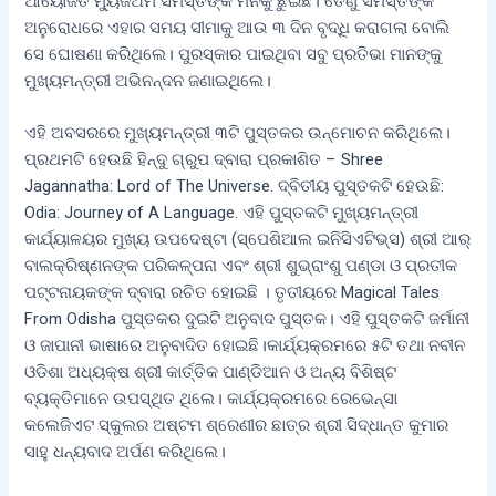
ଆୟୋଜିତ ମ୍ୟୁଜିଅମ ସମସ୍ତଙ୍କ ମନକୁ ଛୁଇଁଛି। ତେଣୁ ସମସ୍ତଙ୍କ
ଅନୁରୋଧରେ ଏହାର ସମୟ ସୀମାକୁ ଆଉ ୩ ଦିନ ବୃଦ୍ଧି କରାଗଲା ବୋଲି
ସେ ଘୋଷଣା କରିଥିଲେ। ପୁରସ୍କାର ପାଇଥିବା ସବୁ ପ୍ରତିଭା ମାନଙ୍କୁ
ମୁଖ୍ୟମନ୍ତ୍ରୀ ଅଭିନନ୍ଦନ ଜଣାଇଥିଲେ।
ଏହି ଅବସରରେ ମୁଖ୍ୟମନ୍ତ୍ରୀ ୩ଟି ପୁସ୍ତକର ଉନ୍ମୋଚନ କରିଥିଲେ।
ପ୍ରଥମଟି ହେଉଛି ହିନ୍ଦୁ ଗ୍ରୁପ ଦ୍ବାରା ପ୍ରକାଶିତ – Shree
Jagannatha: Lord of The Universe. ଦ୍ବିତୀୟ ପୁସ୍ତକଟି ହେଉଛି:
Odia: Journey of A Language. ଏହି ପୁସ୍ତକଟି ମୁଖ୍ୟମନ୍ତ୍ରୀ
କାର୍ଯ୍ୟାଳୟର ମୁଖ୍ୟ ଉପଦେଷ୍ଟା (ସ୍ପେଶିଆଲ ଇନିସିଏଟିଭ୍‌ସ) ଶ୍ରୀ ଆର୍‌
ବାଲକ୍ରିଷ୍ଣନଙ୍କ ପରିକଳ୍ପନା ଏବଂ ଶ୍ରୀ ଶୁଭ୍ରାଂଶୁ ପଣ୍ଡା ଓ ପ୍ରତୀକ
ପଟ୍ଟନାୟକଙ୍କ ଦ୍ବାରା ରଚିତ ହୋଇଛି । ତୃତୀୟରେ Magical Tales
From Odisha ପୁସ୍ତକର ଦୁଇଟି ଅନୁବାଦ ପୁସ୍ତକ। ଏହି ପୁସ୍ତକଟି ଜର୍ମାନୀ
ଓ ଜାପାନୀ ଭାଷାରେ ଅନୁବାଦିତ ହୋଇଛି।କାର୍ଯ୍ୟକ୍ରମରେ ୫ଟି ତଥା ନବୀନ
ଓଡିଶା ଅଧ୍ୟକ୍ଷ ଶ୍ରୀ କାର୍ତ୍ତିକ ପାଣ୍ଡିଆନ ଓ ଅନ୍ୟ ବିଶିଷ୍ଟ
ବ୍ୟକ୍ତିମାନେ ଉପସ୍ଥିତ ଥିଲେ। କାର୍ଯ୍ୟକ୍ରମରେ ରେଭେନ୍‌ସା
କଲେଜିଏଟ ସ୍କୁଲର ଅଷ୍ଟମ ଶ୍ରେଣୀର ଛାତ୍ର ଶ୍ରୀ ସିଦ୍ଧାନ୍ତ କୁମାର
ସାହୁ ଧନ୍ୟବାଦ ଅର୍ପଣ କରିଥିଲେ।