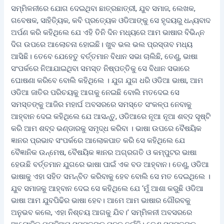
ସମ୍ମିଳନୀରେ ଯୋଗ ଦେଇଥିବା ଛାତ୍ରଛାତ୍ରୀ, ଯୁବ ସମାଜ, ଲେଖକ,
ଗବେଷକ, ସାହିତ୍ୟିକ, କବି ପ୍ରତ୍ୟେକ ଓଡିଆଙ୍କୁ ସେ ହୃଦୟରୁ ଧନ୍ୟବାଦ
ଅର୍ପଣ କରି କହିଥିଲେ ଯେ ଏହି ତିନି ଦିନ ମଧ୍ୟରେ ଆମ ଭାଷାର ବିଭିନ୍ନ
ଦିଗ ଉପରେ ଆଲୋଚନା ହୋଇଛି। ଖୁବ ଭଲ ଭଲ ପ୍ରସ୍ତାବ ମଧ୍ୟ
ଆସିଛି। ତେବେ ଯେହେତୁ ବର୍ତ୍ତମାନ ବିଧାନ ସଭା ଚାଲିଛି, ତେଣୁ, ଭାଷା
ସଂପର୍କରେ ନିଆଯାଇଥିବା ସମସ୍ତ ନିଷ୍ପତ୍ତିକୁ ସେ ବିଧାନ ସଭାରେ
ଘୋଷଣା କରିବେ ବୋଲି କହିଥିଲେ । ଯୁଗ ଯୁଗ ଧରି ଓଡିଆ ଭାଷା, ଆମ
ଓଡିଆ ଜାତିର ପରିଚୟକୁ ଆଗକୁ ନେଇଛି ବୋଲି ମତଦେଇ ସେ
ସମସ୍ତଙ୍କୁ ଆଜିର ମହାର୍ଘ ଅବସରରେ ସମସ୍ତେ ସଂକଳ୍ପ ନେବାକୁ
ଆହ୍ବାନ ଦେଇ କହିଥିଲେ ଯେ ଆସନ୍ତୁ, ଓଡିଆରେ ନୂଆ ନୂଆ ଶବ୍ଦ ସୃଷ୍ଟି
କରି ଆମ ଶବ୍ଦ ଭଣ୍ଡାରକୁ ସମୃଦ୍ଧ କରିବା । ଭାଷା ଉପରେ ବୈଷୟିକ
ଜ୍ଞାନର ପ୍ରଭାବ ସଂପର୍କରେ ଆଲୋକପାତ କରି ସେ କହିଥିଲେ ଯେ
ବୈଜ୍ଞାନିକ ଉନ୍ମେଷ, ବୈଷୟିକ ଜ୍ଞାନର ଅଗ୍ରଗତି ଓ କମ୍ପୁଟର ଭାଷା
ହେଉଛି ବର୍ତ୍ତମାନ ଯୁଗରେ ଭାଷା ପାଇଁ ଏକ ବଡ ଆହ୍ବାନ। ତେଣୁ, ଓଡିଆ
ଭାଷାକୁ ଏହା ସହିତ ସମନ୍ବିତ କରିବାକୁ ହେବ ବୋଲି ସେ ମତ ଦେଇଥିଲେ ।
ଯୁବ ସମାଜକୁ ଆହ୍ବାନ ଦେଇ ସେ କହିଥିଲେ ଯେ ‘ମୁଁ ଆଶା କରୁଛି ଓଡିଆ
ଭାଷା ଆମ ଯୁବପିଢିର ଭାଷା ହେବ। ଆମେ ଆମ ଭାଷାର ଗୌରବକୁ
ଅନୁଭବ କଲେ, ଏହା ନିଶ୍ଚୟ ଆଗକୁ ଯିବ।’ ସମ୍ମିଳନୀ ଅବସରରେ