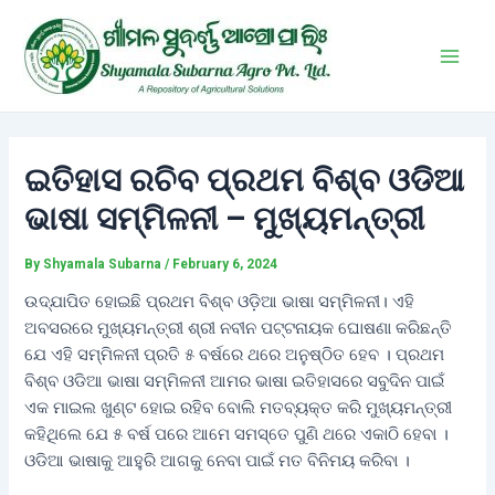
Skip
Post
Main
to
navigation
Men
content
ଇତିହାସ ରଚିବ ପ୍ରଥମ ବିଶ୍ବ ଓଡିଆ
ଭାଷା ସମ୍ମିଳନୀ – ମୁଖ୍ୟମନ୍ତ୍ରୀ
By
Shyamala Subarna
/
February 6, 2024
ଉଦ୍‌ଯାପିତ ହୋଇଛି ପ୍ରଥମ ବିଶ୍ବ ଓଡ଼ିଆ ଭାଷା ସମ୍ମିଳନୀ। ଏହି
ଅବସରରେ ମୁଖ୍ୟମନ୍ତ୍ରୀ ଶ୍ରୀ ନବୀନ ପଟ୍ଟନାୟକ ଘୋଷଣା କରିଛନ୍ତି
ଯେ ଏହି ସମ୍ମିଳନୀ ପ୍ରତି ୫ ବର୍ଷରେ ଥରେ ଅନୁଷ୍ଠିତ ହେବ । ପ୍ରଥମ
ବିଶ୍ବ ଓଡିଆ ଭାଷା ସମ୍ମିଳନୀ ଆମର ଭାଷା ଇତିହାସରେ ସବୁଦିନ ପାଇଁ
ଏକ ମାଇଲ ଖୁଣ୍ଟ ହୋଇ ରହିବ ବୋଲି ମତବ୍ୟକ୍ତ କରି ମୁଖ୍ୟମନ୍ତ୍ରୀ
କହିଥିଲେ ଯେ ୫ ବର୍ଷ ପରେ ଆମେ ସମସ୍ତେ ପୁଣି ଥରେ ଏକାଠି ହେବା ।
ଓଡିଆ ଭାଷାକୁ ଆହୁରି ଆଗକୁ ନେବା ପାଇଁ ମତ ବିନିମୟ କରିବା ।