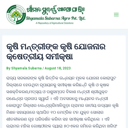
Skip
Post
Main
to
navigation
Men
content
କୃଷି ମନ୍ତ୍ରୀଙ୍କ କୃଷି ଯୋଜନାର
କ୍ଷେତ୍ରୀୟ ସମୀକ୍ଷା
By
Shyamala Subarna
/
August 18, 2023
ରାଜ୍ୟ ସରକାରଙ୍କ କୃଷି ଭିତ୍ତିକ ଉନ୍ନୟନ ମୂଳକ ଯୋଜନା କୋରାପୁଟ
ଜିଲ୍ଲାରେ ହେଉଥିବା ରୂପାୟନକୁ ସମୀକ୍ଷା କରିଛନ୍ତି କୃଷି ଓ କୃଷକ
ସଶକ୍ତିକରଣ,ମତ୍ସ୍ୟ ଓ ପଶୁସମ୍ପଦ ବିକାଶ ମନ୍ତ୍ରୀ ଶ୍ରୀଯୁକ୍ତ
ରଣେନ୍ଦ୍ର ପ୍ରତାପ ସ୍ୱାଇଁ । ଏହି ଅବସରରେୁ ମାନ୍ୟବର ମନ୍ତ୍ରୀ
କୋରାପୁଟ ଜିଲ୍ଲାର ଲେନ୍ଦ୍ର୍ରିମାଳିଗୁଡ଼ା ଗ୍ରାମର ଜାତୀୟ ଉଦ୍ୟାନ କୃଷି
ମିଶନ ସହାୟତାରେ ସ୍ଥାପିତ ୧୦ ମେଟ୍ରିକ ଟନ ଯୁକ୍ତ ସୋଲାର
ଶୀତଳୀକରଣ ଗୃହ ପରିଦର୍ଶନ କରିବା ସହ ସମୀକ୍ଷା କରିଥିଲେ । ଏହି
ଗ୍ରାମର ମହିଳା ଗୋଷ୍ଠୀଙ୍କ ଦ୍ୱାରା ୫୦ଏକର ଜମିରେ କରିଥିବା ଖରିଫ