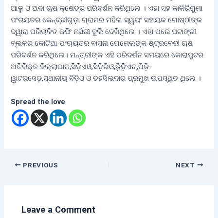
ଆଳୁ ଓ ଅଦା ଚାଷ କ୍ଷେତ୍ର ପରିଦର୍ଶନ କରିଥିଲେ । ଏହା ସହ କାକିରିଗୁ୍‌ମା
ପଂଚାୟତର କେନ୍ଦ୍ରୀଗୁଡ଼ା ଗ୍ରାମର ମହିଳା ସ୍ୱୟଂ ସହାୟକ ଗୋଷ୍ଠୀଙ୍କ
ଦ୍ୱାରା ପରିଚାଳିତ କଫି ନର୍ସରୀ ବୁଲି ଦେଖିଥିଲେ । ଏହା ପରେ ପଟାଙ୍ଗୀ
ବ୍ଲକର କୋଟିଆ ପଂଚାୟତର ବାସନା ଗେମେଲଙ୍କ ଷ୍ଟ୍ରବେରୀ ଚାଷ
ପରିଦର୍ଶନ କରିଥିଲେ। ମନ୍ତ୍ରୀଙ୍କ ଏହି ପରିଦର୍ଶନ ସମୟରେ କୋରାପୁଟର
ଅତିରିକ୍ତ ଜିଲ୍ଲାପାଳ,ସିଡ଼ିଏଓ,ସିଡ଼ିଭିଓ,ଡ଼ିଡ଼ିଏଚ୍‌,ପିଡ଼ି-
ୱାଟରସେଡ଼,ସ୍ଥାନୀୟ ବିଡ଼ିଓ ଓ ତହସିଲଦାର ପ୍ରମୁଖ ଉପସ୍ଥିତ ଥିଲେ ।
Spread the love
PREVIOUS
NEXT
Leave a Comment