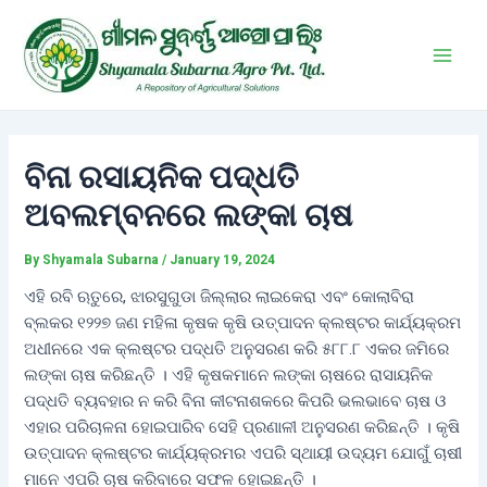
Skip
Post
Main
to
navigation
Men
content
ବିନା ରସାୟନିକ ପଦ୍ଧତି
ଅବଲମ୍ବନରେ ଲଙ୍କା ଚାଷ
By
Shyamala Subarna
/
January 19, 2024
ଏହି ରବି ଋତୁରେ, ଝାରସୁଗୁଡା ଜିଲ୍ଲାର ଲାଇକେରା ଏବଂ କୋଲାବିରା
ବ୍ଲକର ୧୨୨୭ ଜଣ ମହିଳା କୃଷକ କୃଷି ଉତ୍ପାଦନ କ୍ଲଷ୍ଟର କାର୍ଯ୍ୟକ୍ରମ
ଅଧୀନରେ ଏକ କ୍ଲଷ୍ଟର ପଦ୍ଧତି ଅନୁସରଣ କରି ୫୮୮.୮ ଏକର ଜମିରେ
ଲଙ୍କା ଚାଷ କରିଛନ୍ତି । ଏହି କୃଷକମାନେ ଲଙ୍କା ଚାଷରେ ରାସାୟନିକ
ପଦ୍ଧତି ବ୍ୟବହାର ନ କରି ବିନା କୀଟନାଶକରେ କିପରି ଭଲଭାବେ ଚାଷ ଓ
ଏହାର ପରିଚାଳନା ହୋଇପାରିବ ସେହି ପ୍ରଣାଳୀ ଅନୁସରଣ କରିଛନ୍ତି । କୃଷି
ଉତ୍ପାଦନ କ୍ଲଷ୍ଟର କାର୍ଯ୍ୟକ୍ରମର ଏପରି ସ୍ଥାୟୀ ଉଦ୍ୟମ ଯୋଗୁଁ ଚାଷୀ
ମାନେ ଏପରି ଚାଷ କରିବାରେ ସଫଳ ହୋଇଛନ୍ତି ।