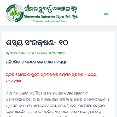
Skip
Post
Main
to
navigation
Men
content
ଶସ୍ୟ ସଂରକ୍ଷଣ- ୧୦
By
Shyamala Subarna
/
August 25, 2020
ପନିପରିବା ଫସଲରେ ଜଉ ପୋକ ସମସ୍ୟା
ପ୍ରତି ସୋମବାର ରୁଦ୍ର ପ୍ରତାପଙ୍କ ନିୟମିତ ସ୍ତମ୍ଭ – ଶସ୍ୟ
ସଂରକ୍ଷଣ
ଏହା ଏକ ଛୋଟ, କଅଁଳିଆ ଓ ନରମଦେହୀ ପୋକ ଅଟେଏବଂ
ଏମାନେପନିପରିବା ଆଉ ଡାଲିଜାତୀୟ ଫସଲ କୁ କ୍ଷତି ପହଞ୍ଚାଇଥାନ୍ତି ।
ପ୍ରଜାତି ହିସାବରେ ଏମାନେହଳଦିଆ, ବାଦାମୀ, କଳା, ପାଉଁସିଆ ରଙ୍ଗର
ହେଇପାରନ୍ତି। ପ୍ରଜନନ ନକରି ମଧ୍ୟ ମାଈପୋକ ମାନେ ଛୁଆ ଜନ୍ମ