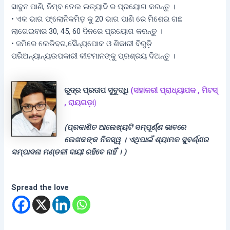
ସାବୁନ ପାଣି, ନିମ୍ବ ତେଲ ଇତ୍ୟାଦି ର ପ୍ରୟୋଗ କରନ୍ତୁ ।
• ଏକ ଭାଗ ଫ୍ଲୋନିକମିଡ଼ କୁ 20 ଭାଗ ପାଣି ରେ ମିଶେଇ ଗଛ
ଲାଗେଇବାର 30, 45, 60 ଦିନରେ ପ୍ରୟୋଗ କରନ୍ତୁ ।
• ଜମିରେ ଲେଡିବଗ,ସୈନ୍ୟପୋକ ଓ ଶିକାରୀ ବିରୁଡ଼ି
ପରିଅନ୍ୟାନ୍ୟଉପକାରୀ କୀଟମାନଙ୍କୁ ପ୍ରଶ୍ରୟ ଦିଅନ୍ତୁ ।
ରୁଦ୍ର ପ୍ରତାପ ସୁବୁଦ୍ଧି
(ସହାକରୀ ପ୍ରାଧ୍ୟାପକ , ମିଟସ୍
, ରାୟଗଡ଼ା
)
(ପ୍ରକାଶିତ ଆଲେଖ୍ୟଟି ସମ୍ପୂର୍ଣ୍ଣ ଭାବରେ
ଲେଖକଙ୍କ ନିଜସ୍ୱ । ଏଥିପାଇଁ ଶ୍ୟାମଳ ସୁବର୍ଣ୍ଣର
ସମ୍ପାଦନା ମଣ୍ଡଳୀ ଦାୟୀ ରହିବେ ନାହିଁ । )
Spread the love