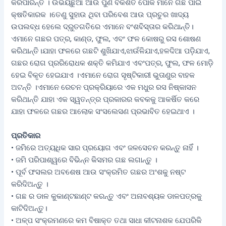
କରିପାରନ୍ତି । ଉଭୟଛୁଆ ଆଉ ପୁର୍ଣ ବିକଶିତ ପୋକ ମାନେ ଗଛ ପାଇଁ
କ୍ଷତିକାରକ ।ତେଣୁ ସୁହାଉ ଥିବା ପରିବେଶ ଆଉ ପ୍ରଚୁର ଖାଦ୍ୟ
ଉପଲବ୍ଧ ହେଲେ ଦ୍ରୁତଗତିରେ ଏମାନେ ବଂଶବିସ୍ତାର କରିଥାନ୍ତି।
ଏମାନେ ଗଛର ପତ୍ର, କାଣ୍ଡ, ଫୁଲ, ଏବଂ ଫଳ କୋଷରୁ ରସ ଶୋଷଣ
କରିଥାନ୍ତି।ଯାହା ଫଳରେ ଗଛଟି ଶୁଖିଯାଏ,ଝାଉଁଳିଯାଏ,ହଳଦିଆ ପଡ଼ିଯାଏ,
ଗଛର ରୋଗ ପ୍ରରିରୋଧକ ଶକ୍ତି କମିଯାଏ ଏବଂପତ୍ର, ଫୁଲ, ଫଳ ମୋଡ଼ି
ହେଇ ବିକୃତ ହେଇଯାଏ ।ଏମାନେ ରୋଗ ସୃଷ୍ଟିକାରୀ ଭୁତାଣୁର ବାହକ
ଅଟନ୍ତି ।ଏମାନେ ରେଚନ ପ୍ରକ୍ରିୟାରେ ଏକ ମଧୁର ରସ ନିଷ୍କାସନ
କରିଥାନ୍ତି ଯାହା ଏକ ସ୍ୱତନ୍ତ୍ର ପ୍ରକାରର କବକକୁ ଆକର୍ଷିତ କରେ
ଯାହା ଫଳରେ ଗଛର ଆଲୋକ ସଂସଲେସଣ ପ୍ରଭାବିତ ହେଇଥାଏ ।
ପ୍ରତିକାର
• ଜମିରେ ଅତ୍ୟଧିକ ସାର ପ୍ରୟୋଗ ଏବଂ ଜଳସେଚନ କରନ୍ତୁ ନାହିଁ ।
• ଜମି ପରିପାଶ୍ୱରେ ବିଭିନ୍ନ କିସମର ଗଛ ଲଗାନ୍ତୁ ।
• ପୂର୍ବ ଫସଲର ଅବଶେଷ ଆଉ ସଂକ୍ରମିତ ଗଛର ଅଂଶକୁ ନଷ୍ଟ
କରିଦିଅନ୍ତୁ ।
• ଗଛ ର ଡାଳ କୁକାଣ୍ଟଛାଣ୍ଟ କରନ୍ତୁ ଏବଂ ଅନାବଶ୍ୟକ ଡାଳପତ୍ରକୁ
କାଟିଦିଅନ୍ତୁ।
• ଅଳ୍ପ ସଂକ୍ରମଣରେ କମ ବିଷାକ୍ତ ତଥା ସାଧା କୀଟନାଶକ ଯେପରିକି