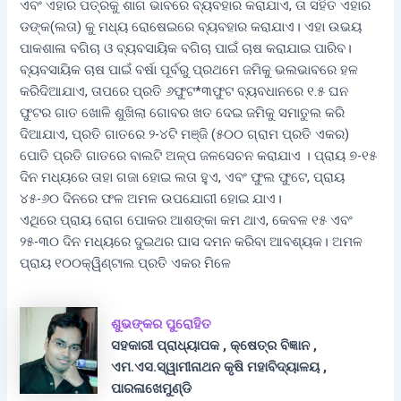
ଏବଂ ଏହାର ପତ୍ରକୁ ଶାଗ ଭାବରେ ବ୍ୟବହାର କରାଯାଏ, ତା ସହିତ ଏହାର
ଡଙ୍କ(ଲତା) କୁ ମଧ୍ୟ ରୋଷେଇରେ ବ୍ୟବହାର କରାଯାଏ। ଏହା ଉଭୟ
ପାକଶାଳା ବଗିଚା ଓ ବ୍ୟବସାୟିକ ବଗିଚା ପାଇଁ ଚାଷ କରାଯାଇ ପାରିବ।
ବ୍ୟବସାୟିକ ଚାଷ ପାଇଁ ବର୍ଷା ପୂର୍ବରୁ ପ୍ରଥମେ ଜମିକୁ ଭଲଭାବରେ ହଳ
କରିଦିଆଯାଏ, ତାପରେ ପ୍ରତି ୬ଫୁଟ*୩ଫୁଟ ବ୍ୟବଧାନରେ ୧.୫ ଘନ
ଫୁଟର ଗାତ ଖୋଳି ଶୁଖିଲା ଗୋବର ଖତ ଦେଇ ଜମିକୁ ସମାତୁଲ କରି
ଦିଆଯାଏ, ପ୍ରତି ଗାତରେ ୨-୪ଟି ମଞ୍ଜି (୫୦୦ ଗ୍ରାମ ପ୍ରତି ଏକର)
ପୋତି ପ୍ରତି ଗାତରେ ବାଲଟି ଅଳ୍ପ ଜଳସେଚନ କରାଯାଏ । ପ୍ରାୟ ୭-୧୫
ଦିନ ମଧ୍ୟରେ ତାହା ଗଜା ହୋଇ ଲତା ହୁଏ, ଏବଂ ଫୁଲ ଫୁଟେ, ପ୍ରାୟ
୪୫-୬୦ ଦିନରେ ଫଳ ଅମଳ ଉପଯୋଗୀ ହୋଇ ଯାଏ।
ଏଥିରେ ପ୍ରାୟ ରୋଗ ପୋକର ଆଶଙ୍କା କମ ଥାଏ, କେବଳ ୧୫ ଏବଂ
୨୫-୩୦ ଦିନ ମଧ୍ୟରେ ଦୁଇଥର ଘାସ ଦମନ କରିବା ଆବଶ୍ୟକ। ଅମଳ
ପ୍ରାୟ ୧୦୦କ୍ୱିଣ୍ଟାଲ ପ୍ରତି ଏକର ମିଳେ
ଶୁଭଙ୍କର ପୁରୋହିତ
ସହକାରୀ ପ୍ରାଧ୍ୟାପକ , କ୍ଷେତ୍ର ବିଜ୍ଞାନ ,
ଏମ.ଏସ.ସ୍ୱାମୀନାଥନ କୃଷି ମହାବିଦ୍ୟାଳୟ ,
ପାରଳାଖେମୁଣ୍ଡି