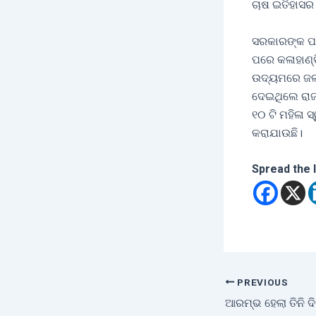
ଚାଷ ଇତିହାସର 
ସରକାରଙ୍କ ପକ
ପରେ କଳାହାଣ୍
ଉଦ୍ୟମରେ ଜଳଛ
ଦେଇଥିଲେ ରାଜ
୧୦ ଟି ମହିଳା
କରାଯାଉଛି।
Spread the 
PREVIOUS