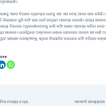
ମୂକସାକ୍ଷୀ।
୍ଷରୁ ଏହାର ବିପଣନ ବ୍ୟବସ୍ଥା ଯୋଗୁ ଏହା ଏହା ବେଶ୍ ଆଦର ଲାଭ କରିଛି।
ଡି ଜିଲ୍ଲାରେ ପୁଣି କଫି ଚାଷ ପାଇଁ ଉଦ୍ୟମ ଆରମ୍ଭ ହୋଇଛି। ରାଜ୍ୟ ସରକା
ାୟା ବିଭାଗର ଅଧିକାରୀମାନଙ୍କୁ ଡାକି କଫି ଚାଷର ଆରମ୍ଭ କରିବା ନେଇ ନି
୍ୟ ସରକାର। ଯେଉଁଥିରେ ଅଞ୍ଚଳରେ ଲୋକେ ରୋଜଗାର ପାଇବା ସହ ସେହି ଅ
 ସ୍ୱୟଂ ସହାୟକ ଗୋଷ୍ଠୀଙ୍କୁ ଏଥିରେ ନିୟୋଜିତ କରାଯାଇ କଫି ବଗିଚାର ରକ
love
ଆରମ୍ଭ ହେଲା ତିନି ଦିନିଆ ମତ୍ସ୍ୟ ଓ ପ୍ରାଣୀ ସମାବେଶ