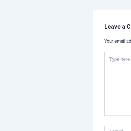
Leave a 
Your email ad
Type
here..
Name*