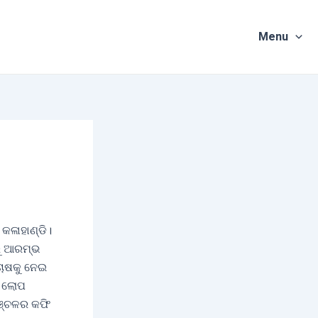
Menu
କଳାହାଣ୍ଡି।
ରୁ ଆରମ୍ଭ
ଚାଷକୁ ନେଇ
ଷ ଲୋପ
 ଅଞ୍ଚଳର କଫି