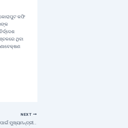
 କୋରାପୁଟ କଫି
ରଙ୍କ
ର୍ଦ୍ଦେଶ
ଞ୍ଚଳରେ ଥିବା
୍ଷଣାବେକ୍ଷଣ
NEXT
ଏସଏଚଜି ସଦସ୍ୟାଙ୍କ ପାଇଁ ମୁଖ୍ୟମନ୍ତ୍ରୀଙ୍କ ବଡ଼ ଘୋଷଣା