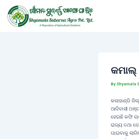
Skip
Post
to
navigation
content
କମାଲ୍ 
By
Shyamala 
କଳାହାଣ୍ଡି ଜି
ଆଦିବାସୀ ଅଞ୍
ହେଇଛି କଫି ଚ
ରାଜ୍ୟ ତଥା ଦେ
ପାଇବାକୁ ଲାଗି