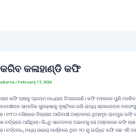
କରିବ କଳାହାଣ୍ଡି କଫି
Subarna
/
February 17, 2024
ଲ୍ଲାର କଫି ଚାଷକୁ ପ୍ରଥମ ମାନ୍ୟତା ଦିଆଯାଇଛି। କଫି ମହକରେ ପୁଣି ମହକିବ 
ଚଳବାସୀଙ୍କ ସାମାଜିକ ସୁରକ୍ଷାକୁ ଦୃଷ୍ଟିରେ ରଖି ରାଜ୍ୟ ସରକାରଙ୍କ ତରଫ
ାଷ। ୧୯୮୦ ମସିହାରେ ଜିଲ୍ଲାର ଆଦିବାସୀ ଅଞ୍ଚଳରେ ଥିଆମୂଳ ରାମପୁର କଫି 
ଶ ଚର୍ଚ୍ଚାରେ ଆସିଥିଲା। କିନ୍ତୁ ସଚେତନତା ଅଭାବରୁ ସେ ଅଞ୍ଚଳରେ କଫି ଚା
ଲା। ବର୍ତ୍ତମାନ୍ ମଧ୍ୟ ଉଭୟ ପାର୍ଶ୍ଵରେ ଥିବା ୨୦ ରୁ ଉର୍ଦ୍ଧ୍ବ କଫି ଗଛ ଏହି