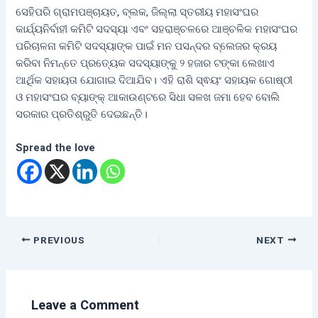
ସେହିପରି ଗ୍ରାମପଞ୍ଚାୟତ, ବ୍ଲକ, ଜିଲ୍ଲା ସ୍ତରୀୟ ମହାସଂଘର
କାର୍ଯ୍ୟନିର୍ବାହୀ କମିଟି ସଦସ୍ୟା ଏବଂ ସହରାଞ୍ଚଳରେ ଆଞ୍ଚଳିକ ମହାସଂଘର
ପରିଚାଳନା କମିଟି ସଦସ୍ୟାଙ୍କ ପାଇଁ ମନ ପସନ୍ଦର ବ୍ଲେଜର କ୍ରୟ
କରିବା ନିମନ୍ତେ ପ୍ରତ୍ୟେକ ସଦସ୍ୟାଙ୍କୁ ୨ ହଜାର ଟଙ୍କା ଲେଖାଏ
ଆର୍ଥିକ ସହାୟତା ଯୋଗାଇ ଦିଆଯିବ। ଏହି ରାଶି ସ୍ଵୟଂ ସହାୟକ ଗୋଷ୍ଠୀ
ଓ ମହାସଂଘର ବ୍ୟାଙ୍କ୍ ଆକାଉଣ୍ଟରେ ସିଧା ସଳଖ ଜମା ହେବ ବୋଲି
ସରକାର ପ୍ରତିଶ୍ରୁତି ଦେଇଛନ୍ତି।
Spread the love
PREVIOUS
NEXT
Leave a Comment