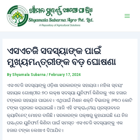
Skip
Post
Main
to
navigation
Men
content
ଏସଏଚଜି ସଦସ୍ୟାଙ୍କ ପାଇଁ
ମୁଖ୍ୟମନ୍ତ୍ରୀଙ୍କ ବଡ଼ ଘୋଷଣା
By
Shyamala Subarna
/
February 17, 2024
ଏସଏଚଜି ସଦସ୍ୟାଙ୍କୁ ଓଡ଼ିଶା ସରକାରଙ୍କ ସହାୟତା। ମହିଳା ସ୍ବୟଂ
ସହାୟକ ଗୋଷ୍ଠୀର ୭୦ ଲକ୍ଷ ସଦସ୍ୟା ୟୁନିଫର୍ମ କିଣିବାକୁ ଏକ ହଜାର
ଟଙ୍କାର ସହାୟତା ପାଇବେ। ଏଥିପାଇଁ ମିଶନ ଶକ୍ତି ବିଭାଗକୁ ୬୩୦ କୋଟି
ଟଙ୍କା ପ୍ରଦାନ କରାଯାଇଛି। ଆଜି ଏହି ସଂକ୍ରାନ୍ତୀୟ ପ୍ରସ୍ତାବରେ
କ୍ୟାବିନେଟ୍ ମୋହର ବାଜିଛି। ସରକାରଙ୍କ ପକ୍ଷରୁ କୁହାଯାଇଛି ଯେ ନିଜ
ପସନ୍ଦର ୟୁନିଫର୍ମ କିଣିବା ପାଇଁ ସମସ୍ତ ଏସଏଚଜି ସଦସ୍ୟାଙ୍କୁ ଏକ
ହଜାର ଟଙ୍କା ଲେଖାଏ ଦିଆଯିବ।