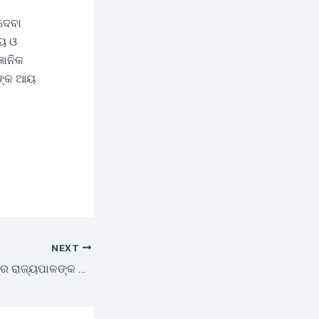
ଦେବା
୍ୟ ଓ
ଞାନିକ
ନଙ୍କ ଆୟ
NEXT
ଜୈବିକ କୃଷିକୁ ମାନ୍ୟବର ରାଜ୍ୟପାଳଙ୍କ ଗୁରୁତ୍ଵ