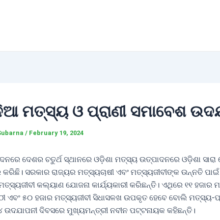
ିନିଆ ମତ୍ସ୍ୟ ଓ ପ୍ରାଣୀ ସମାବେଶ ଉଦ
Subarna
/
February 19, 2024
ଦନରେ ଦେଶର ଚତୁର୍ଥ ସ୍ଥାନରେ ଓଡ଼ିଶା ମତ୍ସ୍ୟ ଉତ୍ପାଦନରେ ଓଡ଼ିଶା ସାରା 
 କରିଛି। ସରକାର ରାଜ୍ୟର ମତ୍ସ୍ୟଚାଷୀ ଏବଂ ମତ୍ସ୍ୟଜୀବୀଙ୍କ ଉନ୍ନତି ପାଇ
 ମତ୍ସ୍ୟଜୀବୀ କଲ୍ୟାଣ ଯୋଜନା କାର୍ଯ୍ୟକାରୀ କରିଛନ୍ତି। ଏଥିରେ ୧୧ ହଜାର ମ
ୀ ଏବଂ ୫୦ ହଜାର ମତ୍ସ୍ୟଜୀବୀ ସିଧାସଳଖ ଉପକୃତ ହେବେ ବୋଲି ମତ୍ସ୍ୟ-ପ
୪ ଉଦଯାପନୀ ଦିବସରେ ମୁଖ୍ୟମନ୍ତ୍ରୀ ନବୀନ ପଟ୍ଟନାୟକ କହିଛନ୍ତି।