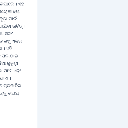
ାଇପାରେ । ଏହି
ଲେଟ୍ ଖାଦ୍ୟ
ୁଡ଼ା ପାଇଁ
ଆଯିବା ଉଚିତ୍ ।
ସିଧାସଳଖ
ିତ ରଖୁ ଏକର
 । ଏହି
 ନ ପକାଯାଇ
ିଆ କୁକୁଡ଼ା
଼ା ମାଂସ ଏବଂ
ିଥାଏ ।
୍ନ ପ୍ରଜାତିର
ତିଙ୍କୁ ଉଭୟ