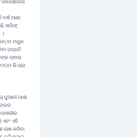
ବଂ ଜଳସେଚନର
ି ବର୍ଷ ଆଶା
ି, ଖରିଫ୍
 ।
ମ୍ ବା ମଧୁର
ିବା ପଦ୍ଧତି
ଙ୍କ ଦ୍ଵାରା
୦୦୦ କି.ଗ୍ରା.
ୀୟ ଦୁଆଳୀ ଗାଈ
ନଙ୍କର
ଂ ପୋଖରୀର
 ଏବଂ ଏହି
ାଛ ଚାଷ କରିବା
୮ କ୍ଲିଣ୍ଟାଲ