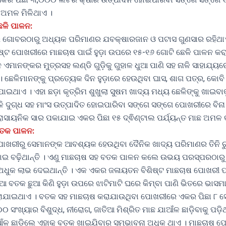
ଛ ଅମଳ ମିଳିଥାଏ ।
େଳି ପାଳନ:
େ ଗୋବରଠାରୁ ଅଧ୍ୟକ ପରିମାଣର ଯବକ୍ଷାରଜାନ ଓ ପଟାସ ଗୁଣସାର ରହିଥ
ଷ୍ଟ ପୋଖରୀରେ ମାଛଚାଷ ପାଇଁ ହୁଡ଼ା ଉପରେ ୧୫-୧୬ ଗୋଟି ଛେଳି ପାଳନ କ
 ଏମାନଙ୍କର ମୁତ୍ରସହ ଲଣ୍ଡି ଗୁଡ଼ିକୁ ଗୁହାଳ ଧୁଆ ପାଣି ସହ ନାଳି ସାହାଯ୍
ଛେଳିମାନଙ୍କୁ ପ୍ରତ୍ୟେକ ଦିନ ହୁଡ଼ାରେ ହେଉଥିବା ଘାସ, ଶାଗ ପତ୍ର, କୋବି 
ାଇଥାଏ । ଏହା ଛଡ଼ା କୃତ୍ରିମ ଶୁଖୁଲା ସୁଷମ ଖାଦ୍ୟ ମଧ୍ୟ ଛେଳିଙ୍କୁ ଖାଇବା
ଳି ଦୁଗ୍ଧ ସହ ମାଂସ ଉତ୍ପାଦିତ ହୋଇପାରିବା ସଙ୍ଗେ ସଙ୍ଗେ ପୋଖରୀରେ ବିନା 
ରାସାୟନିକ ସାର ପକାଯାଇ ଏକର ପିଛା ୧୫ ଦ୍ଵିଣ୍ଟାଲ ପର୍ଯ୍ୟନ୍ତ ମାଛ ଅମଳ
ବତକ ପାଳନ:
ପୋଖରୀରୁ ସେମାନଙ୍କ ଆବଶ୍ୟକ ହେଉଥିବା ଦୈନିକ ଖାଦ୍ୟ ପରିମାଣର ତିନି ଚୁ
ଖାଇ ବଢ଼ିଥାନ୍ତି । ଏଣୁ ମାଛଚାଷ ସହ ବତକ ପାଳନ କଲେ ଉଭୟ ପରସ୍ପରଠା
େ ଅଧୁକ ଲାଭ ଦେଇଥାନ୍ତି । ଏକ ଏକର ଜଳାୟତନ ବିଶିଷ୍ଟ ମାଛଚାଷ ପୋଖରୀ 
ଆ ବତକ ଛୁଆ କିଣି ହୁଡ଼ା ଉପରେ ଝାଟିମାଟି ଘରେ କିମ୍ବା ପାଣି ଭିତରେ ଭାସମ
ାଯାଇଥାଏ । ବତକ ସହ ମାଛଚାଷ କରାଯାଉଥିବା ପୋଖରୀରେ ଏକର ପିଛା ୮ ସେ.
ଂଖ୍ୟାର ବିଶୁଦ୍ଧ, ନୀରୋଗ, ଜାତିଆ ମିଶ୍ରିତ ମାଛ ଯାଆଁଳ ଛାଡ଼ିବାକୁ ପଡ଼ି
ଆଁଳ ଛାଡ଼ିଲେ ଏହାକୁ ବତକ ଖାଇଯିବାର ସମ୍ଭାବନା ଅଧୁକ ଥାଏ । ମାଛଚାଷ 