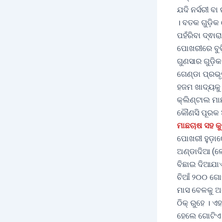
ଯଦି ନର୍ସରୀ ବ
। ବତକ ଗୁଡ଼ି
ପହଁରିବା ଦ୍ଵା
ପୋଖରୀରେ ବୁଡ଼
ଗୁଣସାର ଗୁଡ଼
ଗେଣ୍ଡା ପ୍ରଭ
ହଜମ ଖାଦ୍ୟକୁ 
କ୍ଲିଣ୍ଟାଲ ମା
କୌଣସି ପୂରକ 
ମାଛଚାଷ ସହ କୁ
ପୋଖରୀ ହୁଡ଼ାର
ଅଣ୍ଡାଦିଆ (ଲ
ବିଛାଇ ଦିଆଯାଏ
ଚିଆଁ ୨୦୦ ଗୋ
ମାସ ବେଳକୁ ଅଣ
ଠିକ୍ ରୁହେ । 
ହେଲେ ଗୋଟିଏ 