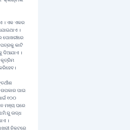
ାଏ । ଏକ ଏକର
ରାଯାଇଥାଏ ।
ୟରେ ପୋଖରୀରେ
ପତ୍ରକୁ କାଟି
କୁ ଦିଆଯାଏ ।
କୃତ୍ରିମ
 କରିହେବ।
ତର୍ଥୀଶ
ରୁ ଉପକାର ପାଇ
ପାଇଁ ୧୦୦
ାନ ମଞ୍ଚା ଘରେ
ମି.ରୁ ଉଦ୍ଧ
ଥାଏ ।
ପୋଖରୀ ନିକଟରେ