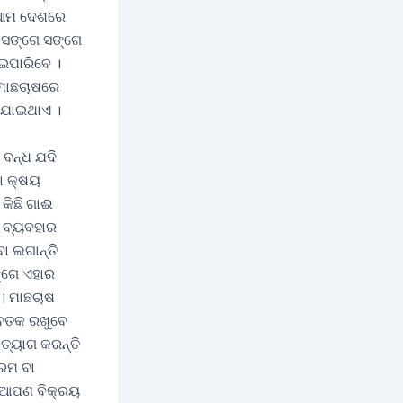
ି ଆମ ଦେଶରେ
 ସଙ୍ଗେ ସଙ୍ଗେ
ାଇପାରିବେ ।
ତ ମାଛଚାଷରେ
ରାଯାଇଥାଏ ।
ବନ୍ଧ ଯଦି
କା କ୍ଷୟ
କିଛି ଗାଈ
 ବ୍ୟବହାର
ା ଲଗାନ୍ତି
୍ଗେ ଏହାର
। ମାଛଚାଷ
ା ବତକ ରଖୁବେ
୍ୟାଗ କରନ୍ତି
ରମ ବା
ସ ଆପଣ ବିକ୍ରୟ