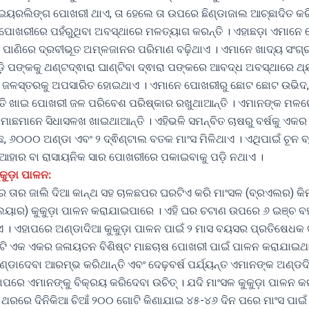
ା ଇୟରଲିଙ୍ଗ ପୋଖରୀ ଥାଏ, ତା ହେଲେ ତା ଉପରେ ଛିଣ୍ଡାଜାଲ ଆଚ୍ଛାଦିତ କରି
କ ପୋଖରୀରେ ପହଁରୁଥିବା ଅବସ୍ଥାରେ ମଳତ୍ୟାଗ କରନ୍ତି । ଏହାଛଡ଼ା ଏମାନ
ରା ପାଣିରେ ଦ୍ରବୀଭୂତ ଅମ୍ଳଜାନର ପରିମାଣ ବଢ଼ିଥାଏ । ଏମାନେ ଖାଦ୍ୟ ସଂ
ି ପଙ୍କକୁ ଥଣ୍ଟଦ୍ଵାରା ଘାଣ୍ଟିବା ଦ୍ଵାରା ପଙ୍କରେ ଆବଦ୍ଧ ଅବସ୍ଥାରେ ଥ
ିକ ଜଳସ୍ତରକୁ ଅପସାରିତ ହୋଇଥାଏ । ଏମାନେ ପୋଖରୀରୁ ଛୋଟ ଛୋଟ ଉଭି
ୃତି ଖାଇ ପୋଖରୀ ଜଳ ପରିବେଶ ପରିଷ୍କାର ରଖୁଥାଆନ୍ତି । ଏମାନଙ୍କ ମଳର
ମାଛମାନେ ସିଧାସଳଖ ଖାଇଥାଆନ୍ତି । ଏହିଭଳି ସମନ୍ବିତ ଚାଷରୁ ବର୍ଷକୁ ଏକର 
ଛ, ୬୦୦୦ ଅଣ୍ଡା ଏବଂ ୨ ଦ୍ଵିଣ୍ଟାଲ ବତକ ମାଂସ ମିଳିଥାଏ । ଏଥିପାଇଁ ଚୂନ 
ଆହାର ବା ରାସାୟନିକ ସାର ପୋଖରୀରେ ପକାଇବାକୁ ପଡ଼ି ନଥାଏ ।
କୁଡ଼ା ପାଳନ:
େ ତାର ଜାଲି ଦିଆ କାନ୍ଥ ସହ ଚାଳଛପର ଘରଟିଏ କରି ମାଂସଳ (ବ୍ରଏଲର) କିମ
େୟାର) କୁକୁଡ଼ା ପାଳନ କରାଯାଇପାରେ । ଏହି ଘର ଚଟାଣ ଉପରେ ୬ ଇଞ୍ଚ 
 । ଏହାପରେ ଅଣ୍ଡାଦିଆ କୁକୁଡ଼ା ପାଳନ ପାଇଁ ୨ ମାସ ବୟସର ପ୍ରତିଷେଧକ ଟ
ଟି ଏକ ଏକର ଜଳାୟତନ ବିଶିଷ୍ଟ ମାଛଚାଷ ପୋଖରୀ ପାଇଁ ପାଳନ କରାଯାଇଥ
୍ଡାଦେବା ଆରମ୍ଭ କରିଥାନ୍ତି ଏବଂ ଦେଢ଼ବର୍ଷ ପର୍ଯ୍ୟନ୍ତ ଏମାନଙ୍କ ଅଣ୍ଡ
ଏହାପରେ ଏମାନଙ୍କୁ ବିକ୍ରୟ କରିଦେବା ଉଚିତ୍ । ଯଦି ମାଂସଳ କୁକୁଡ଼ା ପାଳନ କ
ଥରରେ ଦିନିକିଆ ଚିଆଁ ୨୦୦ ଗୋଟି କିଣାଯାଇ ୪୫-୪୬ ଦିନ ପରେ ମାଂସ ପାଇଁ