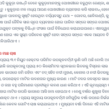
ଯଦି କୁକୁଡ଼ା ରଖନ୍ତି ତେବେ କୁକୁଡ଼ାମାନଙ୍କୁ ପୋଖରୀରେ ବଢୁଥିବା ଗେଣ୍ଡା, ଶ
୍ତୁ । କୁକୁଡ଼ାର ମଳ ମଧ୍ୟ ଆପଣ ପୋଖରୀରେ ବ୍ୟବହାର କରି ଲାଭବାନ୍ ହେବେ
ଧନ ପାଳନରୁ ସୃଷ୍ଟି ହେଉଥିବା ବର୍ଜ୍ୟବସ୍ତୁ ଯଥା – ଗୋବର, ଛେଳିଲଣ୍ଡି, କୁ
ଚାଷ ପାଇଁ ଜୈବିକ ସାର ରୂପେ ବ୍ୟବହାର ହୋଇ ପାରିବା ସଙ୍ଗେ ସଙ୍ଗେ ପୋଖ
ରଯୁକ୍ତ ପଙ୍କକୁ ବିଭିନ୍ନ ଫସଲ ପାଇଁ ବିନିଯୋଗ କରାଯାଇପାରେ। ଏହାଦ୍ୱାର
ଣ ହୋଇ ଏକ ସୁସ୍ଥ ପରିବେଶ ସୃଷ୍ଟି ହେବା ସଙ୍ଗେ ସଙ୍ଗେ ଏକକ ଆୟତନ ବିଶ
ଳିପାରିଥାଏ ।
େ ମାଛ ଚାଷ
ପ୍ରାୟ ୩.୧ ନିୟୁତ ହେକ୍ଟର ପରିମିତ ଉପକୂଳବର୍ତ୍ତୀ ଲୁଣି ଜମି ଅଛି ବୋଲି
ହାକି ଉପକୂଳଠାରୁ ପ୍ରାୟ ୫୦ କିଲୋମିଟର ସ୍ଥଳଭାଗ ଭିତରକୁ ବିସ୍ତାର ଲାଭ କ
ଥଳ ଭାଗରେ ଜମି ରହିବା ଏବଂ ତତ୍ ସହିତ ନଦୀ ମୁହାଣ, କେନାଲ ଓ ନଦୀ ଭିତରକୁ 
 ଉପରୋକ୍ତ ମାଟିର ଲବଣତାର ମୁଖ୍ୟ କାରଣ । ମାଟି ତଳର ଜଳସ୍ତର ସାଧ
ଓ ତାହା ବହୁ ପରିମାଣର ଦ୍ରବୀଭୂତ ଲବଣ ଧାଣ କରିଥାଏ । ଏହି ଭୂମଧ୍ୟସ୍ଥ
ହୋଇ ମାଟିର ଉପରି ଭାଗରେ ଆସି ଜମା ହୋଇଥାଏ । ତେଣୁ ବର୍ଷର ଶୁଖୁଲା ଦିନ
ଣାକ୍ତ ଥାଏ । ପ୍ରାୟ ସମୁଦାୟ ଉପକୂଳବର୍ତ୍ତୀ ଜମିଗୁଡ଼ିକ ବର୍ଷା ଉପରେ ନିର୍
୍ଷରେ କେବଳ ଗୋଟିଏ ଚାଷ କରାଯାଇଥାଏ । ମୁଖ୍ୟତଃ ବର୍ଷା ଦିନରେ ଏହି ମାଟ