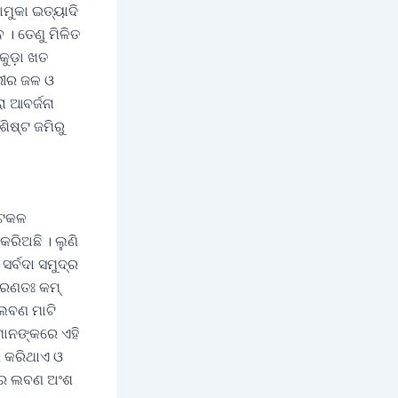
ାମୁକା ଇତ୍ୟାଦି
 । ତେଣୁ ମିଳିତ
କୁଡ଼ା ଖତ
ରୀର ଜଳ ଓ
ା ଆବର୍ଜନା
ିଷ୍ଟ ଜମିରୁ
 ଅଟକଳ
ରିଅଛି । ଲୁଣି
ସର୍ବଦା ସମୁଦ୍ର
ାରଣତଃ କମ୍
 ଲବଣ ମାଟି
ମାନଙ୍କରେ ଏହି
ଭର କରିଥାଏ ଓ
ିରେ ଲବଣ ଅଂଶ