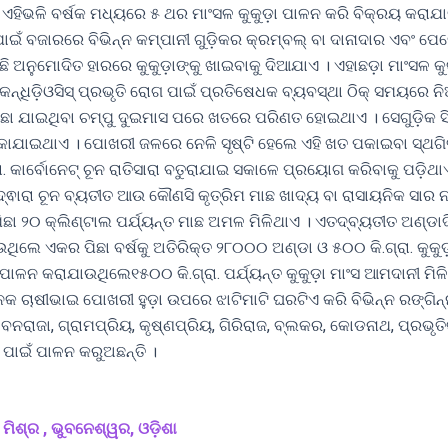
ଏହିଭଳି ବର୍ଷକ ମଧ୍ୟରେ ୫ ଥର ମାଂସଳ କୁକୁଡ଼ା ପାଳନ କରି ବିକ୍ରୟ କରାଯ
କ ପାଇଁ ବଜାରରେ ବିଭିନ୍ନ କମ୍ପାନୀ ଗୁଡ଼ିକର କ୍ରମ୍ବଲ୍ ବା ଦାନାଦାର ଏବଂ ପେ
 କିଛି ଅନୁମୋଦିତ ହାରରେ କୁକୁଡ଼ାଙ୍କୁ ଖାଇବାକୁ ଦିଆଯାଏ । ଏହାଛଡ଼ା ମାଂସଳ କୁକ
 କନ୍ଧିଡ଼ିଓସିସ୍ ପ୍ରଭୃତି ରୋଗ ପାଇଁ ପ୍ରତିଷେଧକ ବ୍ୟବସ୍ଥା ଠିକ୍ ସମୟରେ ନି
ବିଛା ଯାଇଥିବା ଚମ୍ପୁ ଦୁଇମାସ ପରେ ଖତରେ ପରିଣତ ହୋଇଥାଏ । ସେଗୁଡ଼ିକ 
ଯାଇଥାଏ । ପୋଖରୀ ଜଳରେ ନେଳି ସୃଷ୍ଟି ହେଲେ ଏହି ଖତ ପକାଇବା ସ୍ଥଗ
ରା. କାର୍ବୋନେଟ୍ ଚୂନ ରାତିସାରା ବତୁରାଯାଇ ସକାଳେ ପ୍ରୟୋଗ କରିବାକୁ ପଡ଼ିଥାଏ
ଦ୍ଵାରା ଚୂନ ବ୍ୟତୀତ ଆଉ କୌଣସି କୃତ୍ରିମ ମାଛ ଖାଦ୍ୟ ବା ରାସାୟନିକ ସାର
ପିଛା ୨୦ କ୍ଲିଣ୍ଟାଲ ପର୍ଯ୍ୟନ୍ତ ମାଛ ଅମଳ ମିଳିଥାଏ । ଏତଦ୍‌ବ୍ୟତୀତ ଅଣ୍ଡାଦ
ିଲେ ଏକର ପିଛା ବର୍ଷକୁ ଅତିରିକ୍ତ ୨୮୦୦୦ ଅଣ୍ଡା ଓ ୫୦୦ କି.ଗ୍ରା. କୁକୁଡ
ା ପାଳନ କରାଯାଉଥିଲେ୧୫୦୦ କି.ଗ୍ରା. ପର୍ଯ୍ୟନ୍ତ କୁକୁଡ଼ା ମାଂସ ଆମଦାନୀ ମିଳ
େକ ଚାଷୀଭାଇ ପୋଖରୀ ହୁଡ଼ା ଉପରେ ଝାଟିମାଟି ଘରଟିଏ କରି ବିଭିନ୍ନ ରଙ୍ଗିନ
– ବନରାଜା, ଗ୍ରାମପ୍ରିୟ, କୃଷ୍ଣପ୍ରିୟ, ଗିରିରାଜ, ବ୍ଲକର, କୋଡନାଥ, ପ୍ରଭୃ
 ପାଇଁ ପାଳନ କରୁଅଛନ୍ତି ।
ିଶ୍ର , ଭୁବନେଶ୍ୱର, ଓଡ଼ିଶା