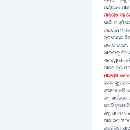
ପର୍ଯ୍ୟନ୍ତ ମା
ମାଛଚାଷ ସହ ଛ
ଛେଳି ଲଣ୍ଡିର
ଜଳାୟତନ ବିଶି
ପ୍ରତ୍ୟେକ ଦିନ
ପକାଯାଇଥାଏ । 
ଖାଇବାକୁ ଦିଆଯ
ଏହାଦ୍ୱାରା ଛେ
ମାଛଖାଦ୍ୟ ଓ 
ମାଛଚାଷ ସହ 
ବତକ ଗୁଡ଼ିକ 
ସଂଗ୍ରହ କରି 
କମ୍ ଖର୍ଚ୍ଚର
ଗୋଟି ଦୁଇମାସି
ରଖୁ ପାଳନ କର
ଆକାରର ୩୦୦୦ ସ
ଇଞ୍ଚିକିଆ ଯା