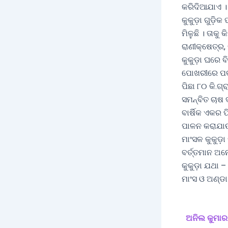
କରିଦିଆଯାଏ । 
କୁକୁଡ଼ା ଗୁଡ଼ି
ମିଳୁଛି । ତାକୁ
ରାଣୀକ୍ଷେତ୍ର,
କୁକୁଡ଼ା ଘରେ 
ପୋଖରୀରେ ପକା
ପିଛା ୮୦ କି.ଗ୍
ସମନ୍ବିତ ଚାଷ 
ବାର୍ଷିକ ଏକର 
ପାଳନ କରାଯାଉଥ
ମାଂସଳ କୁକୁଡ଼
ବର୍ତ୍ତମାନ ଅନ
କୁକୁଡ଼ା ଯଥା 
ମାଂସ ଓ ଅଣ୍ଡା
ଅନିଲ କୁମାର ମ