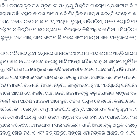
ାଦି । ଉପରୋକ୍ତ ଚାଷ ପ୍ରଣାଳୀ ମଧ୍ୟରୁ ମିଶ୍ରିତ ମାଛଚାଷ ପ୍ରଣାଳୀ ଆଜ
କରାଯାଉଛି, ଏହାର କାରଣ ଆପଣ ଯଦି ମିଶ୍ରିତ ମାଛଚାଷ କରନ୍ତି ତେବେ ମାଛ
 ଆପଣ ଏକାଧାରରେ ମାଛ, ମାଂସ, ଅଣ୍ଡା, ଦୁଗ୍ଧ, ପନିପରିବା, ଫଳ ଇତ୍ୟାଦି ପ
ବର୍ତ୍ତମାନ ମିଶ୍ରିତ ମାଛର ପ୍ରଣାଳୀ ବିଷୟରେ କିଛି ଅଧିକ ଜାଣିବା । ମିଶ୍ରି
 କୁକୁଡ଼ା ଏବଂ ମାଛ, ଗାଈ ଏବଂ ମାଛି, ବତକ ଏବଂ ମାଛଚାଷ ଏକା ସାଙ୍ଗରେ କ
ୀ ଚାରିପଟେ ଥିବା ବନ୍ଧରେ ସାଧାରଣତଃ ଆପଣ ଘାସ ଲଗାଇଥାନ୍ତି କାରଣ 
ବୃତ ହୋଇ ନଥାଏ ତେବେ ବନ୍ଧରୁ ମାଟି ଅତଡ଼ା ଖସିବା ସଙ୍ଗେ ସଙ୍ଗେ ମୃର୍ତ୍ତି
ନ୍ତୁ ଏହି ଘାସ ଆପଣଙ୍କର କୌଣସି ଦରକାରୀ କାମରେ ଆସେ ନାହିଁ, ଯଦି ଆପଣ 
େ ଗାଈ ଘାସ ଖାଇବେ ଏବଂ ଗାଈର ଗୋବରକୁ ଆପଣ ପୋଖରୀରେ ଖତ ଭାବରେ
ଯଦି ପୋଖରୀ ବନ୍ଧରେ ଆପଣ ନଡ଼ିଆ, କାଜୁବାଦାମ, ଗୁଆ, ଅନ୍ୟାନ୍ୟ ପନିପରିବ
ଗରେ ଆପଣ ପୋଖରୀରୁ ପାଣି ଦେଇ ଗଛମାନଙ୍କୁ ବଢ଼ାଇପାରିବା ସଙ୍ଗେ ସଙ
ବିକ୍ରୀ କରି ଆପଣ ମାଛଛଡ଼ା ଆଉ ଦୁଇ ପଇସା ଅଧୁକ ରୋଜଗାର କରିପାରିବେ 
ୀରେ ଜଳ, ଗେଣ୍ଡା, ଶାମୁକା ଇତ୍ୟାଦି ରୁହନ୍ତି, ଆପଣ ଯଦି କିଛି କୁକୁଡ଼ା ବ
େ ପୋଖରୀ ପାଣିକୁ ସଫା ରଖିବା ସଙ୍ଗେ ସଙ୍ଗେ ସେମାନେ ପୋଖରୀରେ ମଳତ
 ରୂପରେ ବ୍ୟବହାର ହୋଇଥାଏ । ସାର ପକାଇବା ପାଇଁ ଆପଣଙ୍କୁ ଅଧିକ ପରିଶ୍
ଦେବାକୁ ହୋଇ ନଥାଏ ଏବଂ ତତ୍ ସଙ୍ଗେ ସଙ୍ଗେ ଏମାନଙ୍କର ଅଣ୍ଡା ବା ମାଂ