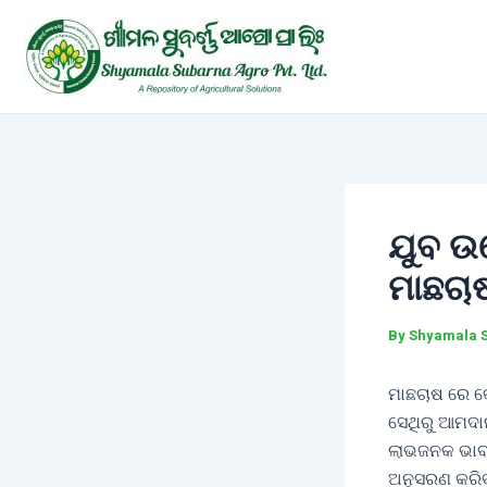
Skip
Post
to
navigation
content
ଯୁବ ଉ
ମାଛଚା
By
Shyamala 
ମାଛଚାଷ ରେ କ
ସେଥିରୁ ଆମଦାନ
ଲାଭଜନକ ଭାବର
ଅନୁସରଣ କରିବା