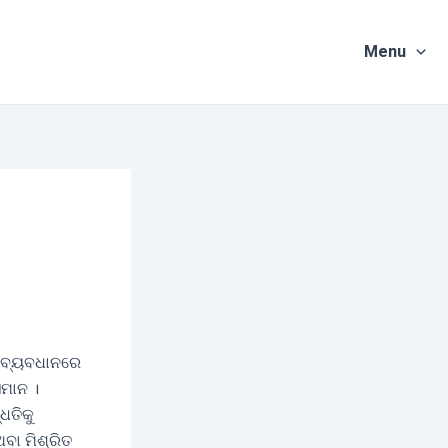
Menu
ସ ବ୍ୟବଧାନରେ
ସମାନ ।
ଧତିକୁ
ବା ମିଶ୍ରିତ