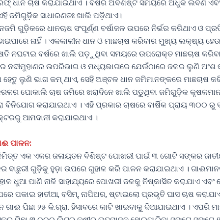
ରିଫ୍ ଧାନ ଚାଷ କରାଯାଇଥାଏ । ବର୍ଷର ଅବଶିଷ୍ଟ ସମୟରେ ଅଧୁକ ଲବଣ ଏ
ହି ଜମିଗୁଡ଼ିକ ସାଧାରଣତଃ ଖାଲି ପଡ଼ିଥାଏ।
ନଜମି ଗୁଡ଼ିକରେ ଧାନଚାଷ ସଂପୂର୍ଣ୍ଣ ବର୍ଷାଜଳ ଉପରେ ନିର୍ଭର କରିଥାଏ ଓ ପ୍ରତ
ପାରେ ନାହିଁ । ଏକକାଳୀନ ଧାନ ଓ ମାଛଚାଷ କରିବାର ମୁଖ୍ୟ ଲକ୍ଷ୍ୟ ହେଉଛ
ଷତି ନଘଟାଇ ବର୍ଷରେ ଖାଲି ପଡ଼ୁଥିବା ସମୟରେ ଉପରୋକ୍ତ ମାଛଚାଷ କରିବା
େ ନଦୀମୁହାଣର ଉପରିଭାଗ ଓ ମଧ୍ୟଭାଗରେ ଯେଉଁଠାରେ ଜଳର ଲୁଣି ଅଂଶ କ
ହେତୁ ଲୁଣି ଭାଗ କମ୍ ଥାଏ, ସେହି ଅଞ୍ଚଳ ଧାନ ଜମିମାନଙ୍କରେ ମାଛଚାଷ କର
ରଳର ପୋକାଲି ଚାଷ ଜମିରେ ଖରାଦିନେ ଖାଲି ପଡୁଥିବା ଜମିଗୁଡ଼ିକ କୃଷକମାନ
ରା ବିନିଯୋଗ କରାଯାଇଥାଏ । ଏହି ପ୍ରକାର ଚାଷରେ ବାର୍ଷିକ ପ୍ରାୟ ୩୦୦ ରୁ ୧
େକ୍ଟରରୁ ଆମଦାନୀ କରାଯାଇଥାଏ ।
ାଈ ପାଳନ:
 ନିମିତ୍ତ ଏକ ଏକର ଜଳାୟତନ ବିଶିଷ୍ଟ ପୋଖରୀ ପାଇଁ ୩ ଗୋଟି ସଙ୍କର ଜାତ
 ବାଛୁରୀ ଗୁଡ଼ିକୁ ହୁଡ଼ା ଉପରେ ଗୁହାଳ କରି ପାଳନ କରାଯାଇଥାଏ । ଗାଈମା
ୁହାଳ ଧୁଆ ପାଣି ନାଳି ସାହାଯ୍ୟରେ ପୋଖରୀ ଜଳକୁ ନିଷ୍କାସିତ କରାଯାଏ ଏବ
ଉପରେ ପକାଇ ହାତୀଆ, ବସିମ୍, ନାପିଅର, ଷ୍ଟାଇଲୋ ପ୍ରଭୃତି ଘାସ ଚାଷ କରାଯାଏ
ିନ ଗାଈ ପିଛା ୨୫ କି.ଗ୍ରା. ହିସାବରେ କାଟି ଖାଇବାକୁ ଦିଆଯାଇଥାଏ । ଏପରି ମ
ୁ ଏକର ପିଛା ୩,୦୦୦ ଲିଟର କ୍ଷୀର ଉତ୍ପାଦନ ହୋଇପାରିବା ସଙ୍ଗେ ସଙ୍ଗେ ୧