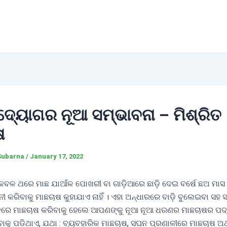
ଦ୍ୟୋଗର ନୂଆ ସମ୍ଭାବନା – ମିଶ୍ରିତ
ଷ
Subarna
/
January 17, 2022
େବଳ ଥରେ ମାଛ ଯାଆଁଳ ପୋଖରୀ ବା ଗାଡ଼ିଆରେ ଛାଡ଼ି ଦେଇ ବର୍ଷେ ଛଅ ମା
ୀ କରିବାକୁ ମାଛଚାଷ କୁହାଯାଏ ନାହିଁ । ଏହା ଅନ୍ଧାରରେ ବାଡ଼ି ବୁଲେଇବା ସହ 
େ ମାଛଚାଷ କରିବାକୁ ହେଲେ ଆପଣଙ୍କୁ ନୂଆ ନୂଆ ଧରଣର ମାଛଚାଷର ପଦ୍
କୁ ପଡ଼ିଥାଏ, ଯଥା : ବ୍ୟବହାରିକ ମାଛଚାଷ, ସଘନ ପ୍ରଣାଳୀରେ ମାଛଚାଷ ଅଥ