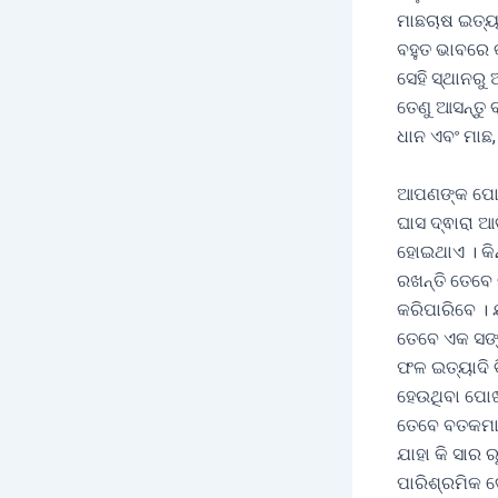
ମାଛଚାଷ ଇତ୍ୟ
ବହୁତ ଭାବରେ 
ସେହି ସ୍ଥାନରୁ
ତେଣୁ ଆସନ୍ତୁ 
ଧାନ ଏବଂ ମାଛ,
ଆପଣଙ୍କ ପୋଖର
ଘାସ ଦ୍ଵାରା ଆ
ହୋଇଥାଏ । କି
ରଖନ୍ତି ତେବ
କରିପାରିବେ । 
ତେବେ ଏକ ସଙ୍
ଫଳ ଇତ୍ୟାଦି 
ହେଉଥିବା ପୋଖର
ତେବେ ବତକମାନ
ଯାହା କି ସାର
ପାରିଶ୍ରମିକ 