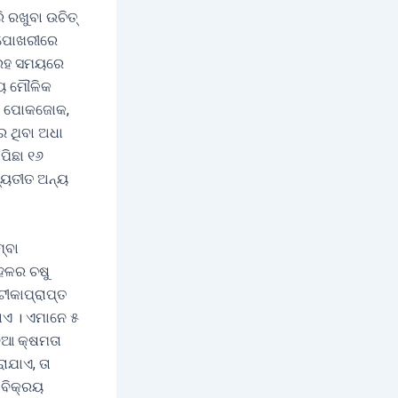
 ରଖୁବା ଉଚିତ୍
େ ପୋଖରୀରେ
ଗ୍ରହ ସମୟରେ
୍ୟ ମୌଳିକ
ଦ, ପୋକଜୋକ,
େ ଥିବା ଅଧା
ପିଛା ୧୬
ବ୍ୟତୀତ ଅନ୍ୟ
୍ବା
ବହଳର ଚଷୁ
ୀକାପ୍ରାପ୍ତ
ାଏ । ଏମାନେ ୫
ଦିଆ କ୍ଷମତା
ରାଯାଏ, ତା
 ବିକ୍ରୟ