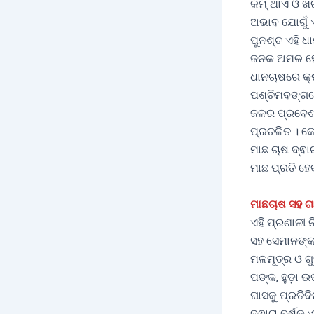
କମ୍ ଥାଏ ଓ ଖ
ଅଭାବ ଯୋଗୁଁ ଏ
ପୁନଶ୍ଚ ଏହି ଧା
ଜନକ ଅମଳ ହୋଇ
ଧାନଚାଷରେ କ୍
ପଶ୍ଚିମବଙ୍ଗର
ଜଳର ପ୍ରବେଶ 
ପ୍ରଚଳିତ । କେ
ମାଛ ଚାଷ ଦ୍ଵା
ମାଛ ପ୍ରତି ହ
ମାଛଚାଷ ସହ ଗ
ଏହି ପ୍ରଣାଳୀ
ସହ ସେମାନଙ୍କର
ମଳମୂତ୍ର ଓ ଗ
ପଙ୍କ, ହୁଡ଼ା 
ଘାସକୁ ପ୍ରତିଦ
ଦ୍ଵାରା ବର୍ଷକ