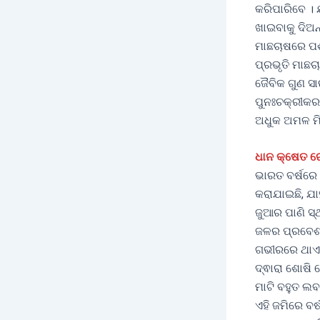
କରିପାରିବେ । 
ଖାଇବାକୁ ଦିଅନ
ମାଛଚାଷରେ ପଶୁ
ପ୍ରଭୃତି ମାଛ
ଜୈବିକ ଗୁଣ ସା
ପୁନଃଚକ୍ରୀକର
ଅଧୁକ ଅମଳ ମି
ଧାନ କ୍ଷେତ ର
ଭାରତ ବର୍ଷରେ 
କରାଯାଇଛି, ଯା
ଜୁଆର ପାଣି ସ୍
ଜଳର ପ୍ରବେଶ,
ଗଭୀରରେ ଥାଏ 
ଦ୍ଵାରା ଶୋଷି 
ମାଟି ବହୁତ ଲବ
ଏହି ଜମିରେ ବର