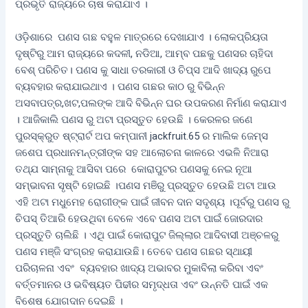
ପ୍ରଭୃତି ରାଜ୍ୟରେ ଚାଷ କରାଯାଏ ।
ଓଡ଼ିଶାରେ ପଣସ ଗଛ ବହୁଳ ମାତ୍ରରେ ଦେଖାଯାଏ । ଲୋକପ୍ରିୟତା
ଦୃଷ୍ଟିରୁ ଆମ ରାଜ୍ୟରେ କଦଳୀ, ନଡିଆ, ଆମ୍ବ ପଛକୁ ପଣସର ଚାହିଦା
ବେଶ୍ ପରିଚିତ। ପଣସ କୁ ସାଧା ତରକାରୀ ଓ ଚିପ୍ସ ଆଦି ଖାଦ୍ୟ ରୁପେ
ବ୍ୟବହାର କରାଯାଇଥାଏ । ପଣସ ଗଛର କାଠ ରୁ ବିଭିନ୍ନ
ଅସବାପତ୍ର,ଖଟ,ପଲଙ୍କ ଆଦି ବିଭିନ୍ନ ଘର ଉପକରଣ ନିର୍ମାଣ କରାଯାଏ
। ଆଜିକାଲି ପଣସ ରୁ ଅଟା ପ୍ରସ୍ତୁତ ହେଉଛି । କେରଳର ଜଣେ
ପୁରସ୍କ୍ରୁତ ଷ୍ଟ୍ରାର୍ଟ ଅପ କମ୍ପାନୀ jackfruit.65 ର ମାଲିକ ଜେମ୍ସ
ଜଶେପ ପ୍ରଧାନମନ୍ତ୍ରୀଙ୍କ ସହ ଆଲୋଚନା କାଳରେ ଏଭଳି ନିଆରା
ତଥ୍ଯ ସାମ୍ନାକୁ ଆସିବା ପରେ କୋରାପୁଟର ପଣସକୁ ନେଇ ନୂଆ
ସମ୍ଭାବନା ସୃଷ୍ଟି ହୋଇଛି ।ପଣସ ମଞିରୁ ପ୍ରସ୍ତୁତ ହେଉଛି ଅଟା ଆଉ
ଏହି ଅଟା ମଧୁମେହ ରୋଗୀଙ୍କ ପାଇଁ ଜୀବନ ଦାନ ସଦୃଶ୍ୟ ।ପୂର୍ବରୁ ପଣସ ରୁ
ଚିପସ୍ ତିଆରି ହେଉଥିବା ବେଳେ ଏବେ ପଣସ ଅଟା ପାଇଁ ଜୋରଦାର
ପ୍ରସ୍ତୁତି ଚାଲିଛି । ଏଥି ପାଇଁ କୋରାପୁଟ ଜିଲ୍ଲାର ଆଦିବାସୀ ଅଞ୍ଚଳରୁ
ପଣସ ମଞ୍ଜି ସଂଗ୍ରହ କରାଯାଉଛି। ତେବେ ପଣସ ଗଛର ସ୍ଥାୟୀ
ପରିଚାଳନା ଏବଂ ବ୍ୟବହାର ଖାଦ୍ୟ ଅଭାବର ମୁକାବିଲା କରିବା ଏବଂ
ବର୍ତ୍ତମାନର ଓ ଭବିଷ୍ୟତ ପିଢୀର ସମୃଦ୍ଧତା ଏବଂ ଉନ୍ନତି ପାଇଁ ଏକ
ବିଶେଷ ଯୋଗଦାନ ଦେଇଛି ।