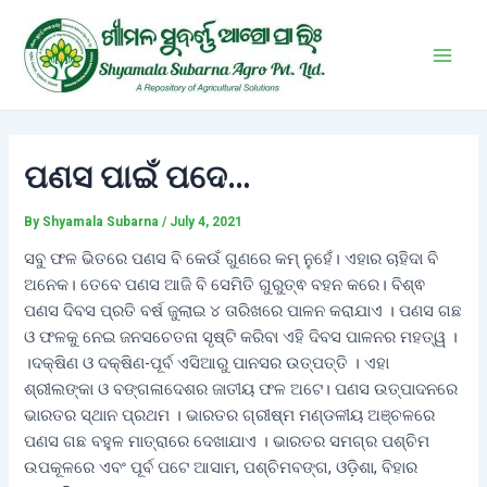
Skip
Post
Main
to
navigation
Men
content
ପଣସ ପାଇଁ ପଦେ…
By
Shyamala Subarna
/
July 4, 2021
ସବୁ ଫଳ ଭିତରେ ପଣସ ବି କେଉଁ ଗୁଣରେ କମ୍ ନୁହେଁ। ଏହାର ଚାହିଦା ବି
ଅନେକ। ତେବେ ପଣସ ଆଜି ବି ସେମିତି ଗୁରୁତ୍ଵ ବହନ କରେ। ବିଶ୍ଵ
ପଣସ ଦିବସ ପ୍ରତି ବର୍ଷ ଜୁଲାଇ ୪ ତାରିଖରେ ପାଳନ କରାଯାଏ । ପଣସ ଗଛ
ଓ ଫଳକୁ ନେଇ ଜନସଚେତନା ସୃଷ୍ଟି କରିବା ଏହି ଦିବସ ପାଳନର ମହତ୍ୱ ।
।ଦକ୍ଷିଣ ଓ ଦକ୍ଷିଣ-ପୂର୍ବ ଏସିଆରୁ ପାନସର ଉତ୍ପତ୍ତି । ଏହା
ଶ୍ରୀଲଙ୍କା ଓ ବଙ୍ଗଳାଦେଶର ଜାତୀୟ ଫଳ ଅଟେ। ପଣସ ଉତ୍ପାଦନରେ
ଭାରତର ସ୍ଥାନ ପ୍ରଥମ । ଭାରତର ଗ୍ରୀଷ୍ମ ମଣ୍ଡଳୀୟ ଅଞ୍ଚଳରେ
ପଣସ ଗଛ ବହୁଳ ମାତ୍ରାରେ ଦେଖାଯାଏ । ଭାରତର ସମଗ୍ର ପଶ୍ଚିମ
ଉପକୂଳରେ ଏବଂ ପୂର୍ବ ପଟେ ଆସାମ, ପଶ୍ଚିମବଙ୍ଗ, ଓଡ଼ିଶା, ବିହାର