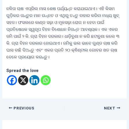
ନଳିତା ଚାଷ ଏପ୍ରିଲ ମାସ ଶେଷ ପର୍ଯ୍ୟନ୍ତ କରାଯାଇଥାଏ। ଏହି କିସମ
ଗୁଡ଼ିକର ତାନ୍ତୁର ମାନ ଉନ୍ନତ ଓ ଏଥିରୁ ତନ୍ତୁ ବାହାର କରିବା ମଧ୍ୟ ଖୁବ୍
ସହଜ। ଫସଲରେ କାଣ୍ଡ ସଢ଼ା ଓ ମୂଳସଢ଼ା ରୋଗ ନ ହେବା ପାଇଁ
ପ୍ରତିଷେଧକ ସ୍ୱରୂପ ବିହନ ବିଶୋଧନ ନିତାନ୍ତ ଆବଶ୍ୟକ। ଏକ ଏକର
ଜମି ପାଇଁ ୨ କି. ଗ୍ରା ବିହନ ଦରକାର। ଧାଡ଼ିବୁଣା ନ କରି ଛଟାବୁଣା କଲେ ୩
କି. ଗ୍ରା ବିହନ ଦରକାର ହୋଇଥାଏ। ଜମିକୁ ଭଲ ଭାବେ ଗୁଣ୍ଡ ଚାଷ କରି
ଘାସ ବାଛି ଦିଅନ୍ତୁ ଏବଂ ଏକର ପ୍ରତି ୨୦ କ୍ଵିଣ୍ଟାଲ ଗୋବର ଖତ ଚାଷ
ବେଳେ ପ୍ରୟୋଗ କରନ୍ତୁ।
Spread the love
PREVIOUS
NEXT