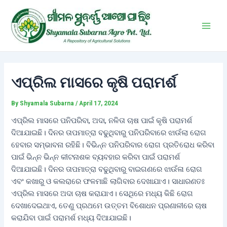
Skip
Post
Main
to
navigation
Men
content
ଏପ୍ରିଲ ମାସରେ କୃଷି ପରାମର୍ଶ
By
Shyamala Subarna
/
April 17, 2024
ଏପ୍ରିଲ ମାସରେ ପନିପରିବା, ଅଦା, ନଳିତା ଚାଷ ପାଇଁ କୃଷି ପରାମର୍ଶ
ଦିଆଯାଇଛି। ଦିନର ତାପମାତ୍ରା ବଢୁଥିବାରୁ ପନିପରିବାରେ ଝାଉଁଲା ରୋଗ
ହେବାର ସମ୍ଭାବନା ରହିଛି। ବିଭିନ୍ନ ପନିପରିବାର ରୋଗ ପ୍ରତିରୋଧ କରିବା
ପାଇଁ ଭିନ୍ନ ଭିନ୍ନ କୀଟନାଶକ ବ୍ୟବହାର କରିବା ପାଇଁ ପରାମର୍ଶ
ଦିଆଯାଇଛି। ଦିନର ତାପମାତ୍ରା ବଢୁଥିବାରୁ ବାଇଗଣରେ ଝାଉଁଳା ରୋଗ
ଏବଂ କଖାରୁ ଓ କଲରାରେ ଫଳମାଛି ଲାଗିବାର ଦେଖାଯାଏ। ସାଧାରଣତଃ
ଏପ୍ରିଲ ମାସରେ ଅଦା ଚାଷ କରାଯାଏ। ସେଥିରେ ମଧ୍ୟ କିଛି ରୋଗ
ଦେଖାଦେଇଥାଏ, ତେଣୁ ପ୍ରଥମେ ଉତ୍ତମ ବିଶୋଧନ ପ୍ରଣାଳୀରେ ଚାଷ
କରାଯିବା ପାଇଁ ପରାମର୍ଶ ମଧ୍ୟ ଦିଆଯାଇଛି।