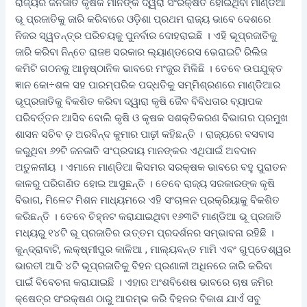
ରାଜ୍ୟର ଜନଜାତି କୃଷକ ମାନଙ୍କ ଦ୍ୱରା ସଂରକ୍ଷିତ ହୋଇଥିବା ମାଣ୍ଡିଆ
ଭୂ ପ୍ରଜାତିକୁ ଜାରି କରିବାରେ ଓଡ଼ିଶା ପ୍ରଥମ ରାଜ୍ୟ ଭାବେ ଦେଶରେ
ନିଜର ସ୍ୱତନ୍ତ୍ର ପରିଚୟକୁ ପୁନର୍ବାର ଦୋହରାଇଛି । ଏହି ଭୂପ୍ରଜାତିକୁ
ଜାରି କରିବା ନିନ୍ତେ ରାଜଞ ସରକାର ଲ୍ୟାଣ୍ଡରେସ ଭେରାଇଟି ରିଲିଜ
କମିଟି ଗଠନକୁ ଆନୁଷ୍ଠାନିକ ଭାବରେ ମଂଜୁର ମିଳିଛି । ତେବେ ଉପଯୁକ୍ତ
ଜ୍ଞାନ କୋ÷ଶଳ ସହ ପାରମ୍ପରିକ ପଦ୍ଧତିକୁ ସମ୍ମିଶ୍ରଣରେ ମାଣ୍ଡିଆର
ଭୂପ୍ରଜାତିକୁ ବିକଶିତ କରିବା ଦ୍ୱାରା କୃଷି ଜୈବ ବିବିଧତାର ବ୍ୟାପକ
ପରିବର୍ତ୍ତନ ଆସିବ ବୋଲି କୃଷି ଓ କୃଷକ ସଶକ୍ତିକରଣ ବିଭାଗର ପ୍ରମୁଖ
ଶାସନ ସଚିବ ଡ଼ ଅରବିନ୍ଦ କୁମାର ପାଢ଼ୀ କହିଛନ୍ତି । ରାଜ୍ୟରେ ବସବାସ
କରୁଥିବା ୬୨ଟି ଜନଜାତି ସଂପ୍ରଦାୟ ମାନଙ୍କର ଏଥିପାଇଁ ଅବଦାନ
ଅତୁଳନୀୟ । ଏମାନେ ମାଣ୍ଡିଆ କିସମର ସରକ୍ଷକ ଭାବରେ ବହୁ ପୁରାତନ
କାଳରୁ ପରିଗଣିତ ହୋଇ ଆସୁଛନ୍ତି । ତେବେ ରାଜ୍ୟ ସରକାରଙ୍କ କୃଷି
ବିଭାଗ, ମିଳେଟ ମିଶନ ମାଧ୍ୟମରେ ଏହି ସଂଚାଳନ ପ୍ରକ୍ରିୟାକୁ ବିକଶିତ
କରିଛନ୍ତି । ତେବେ ଚିହ୍ନଟ କରାଯାଇଥିବା ୧୬୩ଟି ମାଣ୍ଡିଆ ଭୂ ପ୍ରଜାତି
ମଧ୍ୟରୁ ୧୪ଟି ଭୂ ପ୍ରଜାତିର ଉତ୍ତମ ପ୍ରଦର୍ଶନର ସମ୍ଭାବନା ରହିଛି ।
କୁନ୍ଦ୍ରାବାଟି, ଲକ୍ଷ୍ମୀପୁର କାଳିଆ , ମାଲ୍ୟବନ୍ତ ମାମି ଏବଂ ଗୁପ୍ତେଶ୍ୱର
ଭାରତୀ ଆଦି ୪ଟି ଭୂପ୍ରଜାତିକୁ ବିହନ ପ୍ରଣାଳୀ ଅଧିନରେ ଜାରି କରିବା
ପାଇଁ ବିବେଚନା କରାଯାଇଛି । ଏହାର ଅଂଶବିଶେଷ ଭାବରେ ଚାଷ ଜମିର
କ୍ଷେତ୍ର ସଂରକ୍ଷଣ ଠାରୁ ଆରମ୍ଭ କରି ବିହନର ବିକାଶ ଯାଏଁ ସବୁ