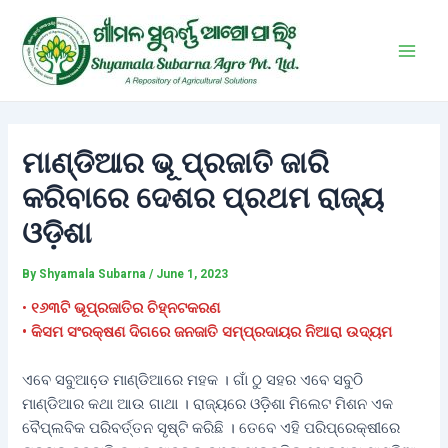
Skip
Post
Main
to
navigation
Men
content
ମାଣ୍ଡିଆର ଭୂ ପ୍ରଜାତି ଜାରି
କରିବାରେ ଦେଶର ପ୍ରଥମ ରାଜ୍ୟ
ଓଡ଼ିଶା
By
Shyamala Subarna
/
June 1, 2023
•
୧୬୩ଟି ଭୂପ୍ରଜାତିର ଚିହ୍ନଟକରଣ
• କିସମ ସଂରକ୍ଷଣ ଦିଗରେ ଜନଜାତି ସମ୍ପ୍ରଦାୟର ନିଆରା ଉଦ୍ୟମ
ଏବେ ସବୁଆଡେ଼ ମାଣ୍ଡିଆରେ ମହକ । ଗାଁ ଠୁ ସହର ଏବେ ସବୁଠି
ମାଣ୍ଡିଆର କଥା ଆଉ ଗାଥା । ରାଜ୍ୟରେ ଓଡ଼ିଶା ମିଲେଟ ମିଶନ ଏକ
ବୈପ୍ଲବିକ ପରିବର୍ତ୍ତନ ସୃଷ୍ଟି କରିଛି । ତେବେ ଏହି ପରିପ୍ରେକ୍ଷୀରେ