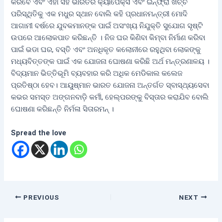
କରିବେ ଏବଂ ଏହା ସହ ଭାରତର କ୍ୟାପେକ୍ସ ଏବଂ ଇନ୍ଫ୍ରା ଖର୍ଚ୍ଚ
ପରିସ୍ଥିତିକୁ ଏକ ମଧୁର ସ୍ଥାନ ବୋଲି କହି ପ୍ରଧାନମନ୍ତ୍ରୀ ମୋଦି
ଆଗାମୀ ବର୍ଷରେ ଯୁବକମାନଙ୍କ ପାଇଁ ଅସଂଖ୍ୟ ନିଯୁକ୍ତି ସୁଯୋଗ ସୃଷ୍ଟି
ଉପରେ ଆଲୋକପାତ କରିଛନ୍ତି । ନିଜ ଘର କିଣିବା କିମ୍ବା ନିର୍ମାଣ କରିବା
ପାଇଁ ଭଡା ଘର, ବସ୍ତି ଏବଂ ଅନଧିକୃତ କଲୋନୀରେ ରହୁଥିବା ଲୋକଙ୍କୁ
ମଧ୍ୟବିତ୍ତଙ୍କ ପାଇଁ ଏକ ଯୋଜନା ଘୋଷଣା କରିଛି ଅର୍ଥ ମନ୍ତ୍ରଣାଳୟ ।
ବିଦ୍ୟମାନ ଭିତ୍ତିଭୂମି ବ୍ୟବହାର କରି ଅଧିକ ମେଡିକାଲ କଲେଜ
ପ୍ରତିଷ୍ଠା ହେବ। ଆୟୁଷ୍ମାନ ଭାରତ ଯୋଜନା ଅନ୍ତର୍ଗତ ସ୍ବାସ୍ଥ୍ୟସେବା
କଭର ସମସ୍ତ ଅଙ୍ଗନବାଡ଼ି କର୍ମୀ, ହେଲ୍ପରଙ୍କୁ ବିସ୍ତାର କରାଯିବ ବୋଲି
ଘୋଷଣା କରିଛନ୍ତି ନିର୍ମଳା ସିତାରମନ୍ ।
Spread the love
PREVIOUS
NEXT