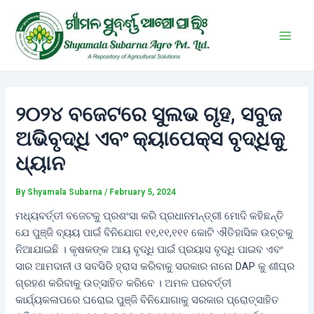
Skip
Post
Main
to
navigation
Men
content
୨୦୨୪ ବଜେଟରେ ସୁଲଭ ଗୃହ, ସବୁଜ
ଅଭିବୃଦ୍ଧି ଏବଂ କ୍ୟାପେକ୍ସ ବୃଦ୍ଧିକୁ
ଧ୍ୟାନ
By
Shyamala Subarna
/
February 5, 2024
ମଧ୍ୟବର୍ତ୍ତୀ ବଜେଟକୁ ପ୍ରଶଂସା କରି ପ୍ରଧାନମନ୍ତ୍ରୀ ମୋଦି କହିଛନ୍ତି
ଯେ ପୁଞ୍ଜି ବ୍ୟୟ ପାଇଁ ବିନିଯୋଗ ୧୧,୧୧,୧୧୧ କୋଟି ଐତିହାସିକ ଉଚ୍ଚକୁ
ନିଆଯାଇଛି । କୃଷକଙ୍କ ଆୟ ବୃଦ୍ଧି ପାଇଁ ପ୍ରୟାସ ବୃଦ୍ଧି ପାଇବ ଏବଂ
ସାର ଆମଦାନୀ ଓ ସବସିଡି ହ୍ରାସ କରିବାକୁ ସରକାର ନାନୋ DAP କୁ ଶୀଘ୍ର
ଗ୍ରହଣ କରିବାକୁ ଉତ୍ସାହିତ କରିବେ । ଅମଳ ପରବର୍ତ୍ତୀ
କାର୍ଯ୍ୟକଳାପରେ ଘରୋଇ ପୁଞ୍ଜି ବିନିଯୋଗାକୁ ସରକାର ପ୍ରୋତ୍ସାହିତ