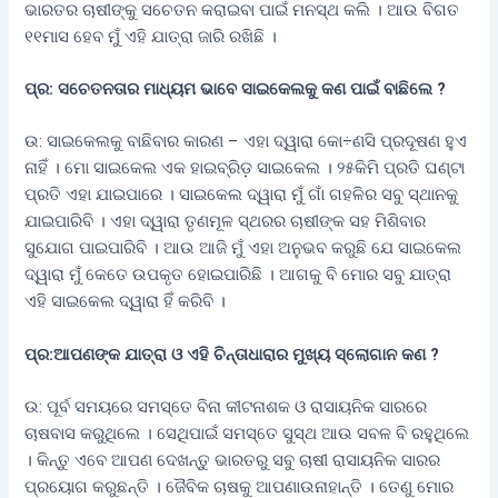
ଭାରତର ଚାଷୀଙ୍କୁ ସଚେତନ କରାଇବା ପାଇଁ ମନସ୍ଥ କଲି । ଆଉ ବିଗତ
୧୧ମାସ ହେବ ମୁଁ ଏହି ଯାତ୍ରା ଜାରି ରଖିଛି ।
ପ୍ର: ସଚେତନତାର ମାଧ୍ୟମ ଭାବେ ସାଇକେଲକୁ କଣ ପାଇଁ ବାଛିଲେ ?
ଉ: ସାଇକେଲକୁ ବାଛିବାର କାରଣ – ଏହା ଦ୍ୱାରା କୋ÷ଣସି ପ୍ରଦୂଷଣ ହୁଏ
ନାହିଁ । ମୋ ସାଇକେଲ ଏକ ହାଇବ୍ରିଡ଼ ସାଇକେଲ । ୨୫କିମି ପ୍ରତି ଘଣ୍ଟା
ପ୍ରତି ଏହା ଯାଇପାରେ । ସାଇକେଲ ଦ୍ୱାରା ମୁଁ ଗାଁ ଗହଳିର ସବୁ ସ୍ଥାନକୁ
ଯାଇପାରିବି । ଏହା ଦ୍ୱାରା ତୃଣମୂଳ ସ୍ଥରର ଚାଷୀଙ୍କ ସହ ମିଶିବାର
ସୁଯୋଗ ପାଇପାରିବି । ଆଉ ଆଜି ମୁଁ ଏହା ଅନୁଭବ କରୁଛି ଯେ ସାଇକେଲ
ଦ୍ୱାରା ମୁଁ କେତେ ଉପକୃତ ହୋଇପାରିଛି । ଆଗକୁ ବି ମୋର ସବୁ ଯାତ୍ରା
ଏହି ସାଇକେଲ ଦ୍ୱାରା ହିଁ କରିବି ।
ପ୍ର:ଆପଣଙ୍କ ଯାତ୍ରା ଓ ଏହି ଚିନ୍ତାଧାରାର ମୁଖ୍ୟ ସ୍ଲୋଗାନ କଣ
?
ଉ: ପୂର୍ବ ସମୟରେ ସମସ୍ତେ ବିନା କୀଟନାଶକ ଓ ରାସାୟନିକ ସାରରେ
ଚାଷବାସ କରୁଥିଲେ । ସେଥିପାଇଁ ସମସ୍ତେ ସୁସ୍ଥ ଆଉ ସବଳ ବି ରହୁଥିଲେ
। କିନ୍ତୁ ଏବେ ଆପଣ ଦେଖନ୍ତୁ ଭାରତରୁ ସବୁ ଚାଷୀ ରାସାୟନିକ ସାରର
ପ୍ରୟୋଗ କରୁଛନ୍ତି । ଜୈବିକ ଚାଷକୁ ଆପଣାଉନାହାନ୍ତି । ତେଣୁ ମୋର