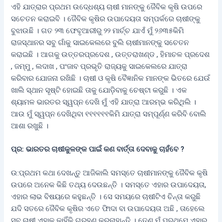
ଏହି ଯାତ୍ରାର ପ୍ରଥମ ଉଦେ୍ଧଶ୍ୟ ଚାଷୀ ମାନଙ୍କୁ ଜୈବିକ କୃଷି ଉପରେ
ସଚେତନ କରାଇବି । ଜୈବିକ କୃଷିର ଉପାଦେୟତା ସମ୍ପର୍କରେ ଚାଷୀଙ୍କୁ
ବୁଝାଉଛି । ଗତ ୨୩ ଫେବୃଆରୀରୁ ୨୨ ମାର୍ଚ୍ଚ ଯାଏଁ ମୁଁ ୨୬୩୫କିମି
ରାଜସ୍ଥାନର ସବୁ ଗାଁକୁ ସାଇକେଲରେ ବୁଲି ଚାଷୀମାନଙ୍କୁ ସଚେତନ
କରାଇଛି । ଆଗକୁ ଉତ୍ତରପ୍ରଦେଶ , ଉତ୍ତରାଖଣ୍ଡ , ହିମାଚଳ ପ୍ରଦେଶ
, ଜମ୍ମୁ , ଲଦାଖ , ପଂଜାବ ପ୍ରଭୃତି ରାଜ୍ୟକୁ ସାଇକେଲରେ ଯାତ୍ରା
କରିବାର ଯୋଜନା ରଖିଛି । ଚାଷୀ ଓ କୃଷି ବୈଜ୍ଞାନିକ ମାନଙ୍କ ଭିତରେ ଯେଉଁ
ଖାଲି ସ୍ଥାନ ସୃଷ୍ଟି ହୋଇଛି ତାକୁ ଯୋଡ଼ିବାକୁ ଚେଷ୍ଟା କରୁଛି । ଏକ
ଶ୍ୟାମଳ ଭାରତର ସ୍ୱପ୍ନ ଦେଖି ମୁଁ ଏହି ଯାତ୍ରା ଆରମ୍ଭ କରିଥିଲି ।
ଆଉ ମୁଁ ସ୍ୱପ୍ନ ଦେଖିଥିବା ୧୧୧୧୧୧କିମି ଯାତ୍ରା ସମ୍ପୂର୍ଣ୍ଣ କରିବି ବୋଲି
ଆଶା ରଖୁଛି ।
ପ୍ର: ଭାରତର ଚାଷୀକୁଳଙ୍କ ପାଇଁ କଣ ବାର୍ତ୍ତା ଦେବାକୁ ଚାହଁବେ ?
ଉ:ପ୍ରଥମ କଥା ଦେଖନ୍ତୁ ଆଜିକାଲି ସମସ୍ତେ ଚାଷୀମାନଙ୍କୁ ଜୈବିକ କୃଷି
ଉପରେ ଅନେକ କିଛି ତଥ୍ୟ ଦେଉଛନ୍ତି । ସମସ୍ତେ ଏହାର ଉପାଦେୟତା,
ଏହାର ଲାଭ ବିଷୟରେ କହୁଛନ୍ତି । ସେ ସମୟରେ ଚାଷୀଟିଏ ଚିନ୍ତା କରୁଛି
ଯଦି ସତରେ ଜୈବିକ କୃଷିର ଏତେ ଫାିଦା ବା ଉପାଦେୟତା ଅଛି , ତାହେଲେ
ସବୁ ଚାଷୀ ଏହାକୁ କାହିଁକି ଗ୍ରହଣ କରୁନାହାନ୍ତି । ତେଣୁ ମୁଁ ପ୍ରଥମେ ଏହାର