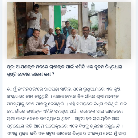
ପ୍ର: ଆପଣଙ୍କ ମନରେ ଚାଷୀଙ୍କ ପାଇଁ ଏମିତି ଏକ ନୂତନ ଚିନ୍ତାଧାରା
ସୃଷ୍ଟି ହେବାର କାରଣ କଣ ?
ଉ: ମୁଁ ଇଂଜିନିୟରିଂରେ ପାଠପଢ଼ା ସାରିବା ପରେ ଲୁଧିଆନାରେ ଏକ କୃଷି
ସଂସ୍ଥାରେ କାମ କରୁଥିଲି । ସେତେବେଳେ ନିଜ ଗାଁରେ ଚାଷୀମାନଙ୍କ
ସମସ୍ୟାକୁ ବେଶ ପାଖରୁ ଦେଖିଥିଲି । ଏହି ସମୟରେ ଚିନ୍ତା କରିଥିଲି ଯଦି
ମୋ ଗାଁରେ ଚାଷୀଙ୍କ ଏମିତି ସମସ୍ୟା ଅଛି , ତାହେଲେ ସାରା ଭାରତରେ
ଚାଷୀ ମାନେ କେତେ ସମସ୍ୟାରେ ଥିବେ । ସବୁଆଡେ଼ ରାସାୟନିକ ସାର
ପ୍ରୟୋଗ କରି ଆମେ ପରୋକ୍ଷରେ ଏବେ ବିଷକୁ ଗ୍ରହଣ କରୁଛନ୍ତି ।
ଏହାକୁ ମୁକ୍ତ କରି ଏକ ସବୁଜ ଭାରତର ଚିନ୍ତା ଓ ସଂକଳ୍ପ ନେଇ ମୁଁ ସାରା