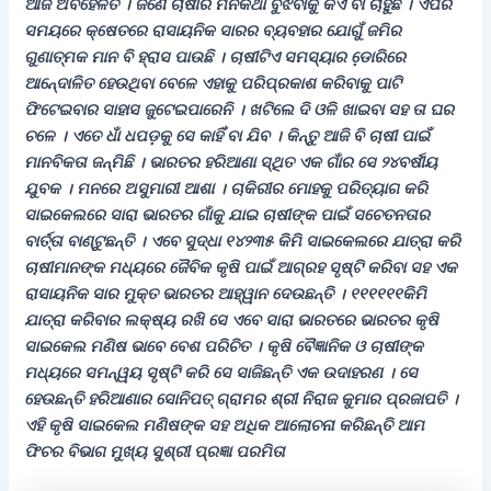
ଆଜି ଅବହେଳିତ । ଜଣେ ଚାଷୀର ମନକଥା ବୁଝିବାକୁ କିଏ ବା ଚାହୁଁଛି । ଏପରି
ସମୟରେ କ୍ଷେତରେ ରାସାୟନିକ ସାରର ବ୍ୟବହାର ଯୋଗୁଁ ଜମିର
ଗୁଣାତ୍ମକ ମାନ ବି ହ୍ରାସ ପାଉଛି । ଚାଷୀଟିଏ ସମସ୍ୟାର ଡେ଼ାରିରେ
ଆନେ୍ଦାଳିତ ହେଉଥିବା ବେଳେ ଏହାକୁ ପରିପ୍ରକାଶ କରିବାକୁ ପାଟି
ଫିଟେଇବାର ସାହାସ ଜୁଟେଇପାରେନି । ଖଟିଲେ ଦି ଓଳି ଖାଇବା ସହ ତା ଘର
ଚଳେ । ଏତେ ଧାଁ ଧପଡ଼କୁ ସେ କାହିଁ ବା ଯିବ । କିନ୍ତୁ ଆଜି ବି ଚାଷୀ ପାଇଁ
ମାନବିକତା ଜନ୍ମିଛି । ଭାରତର ହରିଆଣା ସ୍ଥିତ ଏକ ଗାଁର ସେ ୨୪ବର୍ଷୀୟ
ଯୁବକ । ମନରେ ଅସୁମାରୀ ଆଶା । ଚାକିରୀର ମୋହକୁ ପରିତ୍ୟାଗ କରି
ସାଇକେଲରେ ସାରା ଭାରତର ଗାଁକୁ ଯାଇ ଚାଷୀଙ୍କ ପାଇଁ ସଚେତନତାର
ବାର୍ତ୍ତା ବାଣ୍ଟୁଛନ୍ତି । ଏବେ ସୁଦ୍ଧା ୧୪୨୩୫ କିମି ସାଇକେଲରେ ଯାତ୍ରା କରି
ଚାଷୀମାନଙ୍କ ମଧ୍ୟରେ ଜୈବିକ କୃଷି ପାଇଁ ଆଗ୍ରହ ସୃଷ୍ଟି କରିବା ସହ ଏକ
ରାସାୟନିକ ସାର ମୁକ୍ତ ଭାରତର ଆହ୍ୱାନ ଦେଉଛନ୍ତି । ୧୧୧୧୧୧କିମି
ଯାତ୍ରା କରିବାର ଲକ୍ଷ୍ୟ ରଖି ସେ ଏବେ ସାରା ଭାରତରେ ଭାରତର କୃଷି
ସାଇକେଲ ମଣିଷ ଭାବେ ବେଶ ପରିଚିତ । କୃଷି ବୈଜ୍ଞାନିକ ଓ ଚାଷୀଙ୍କ
ମଧ୍ୟରେ ସମନ୍ୱୟ ସୃଷ୍ଟି କରି ସେ ସାଜିଛନ୍ତି ଏକ ଉଦାହରଣ । ସେ
ହେଉଛନ୍ତି ହରିଆଣାର ସୋନିପତ୍ ଗ୍ରାମର ଶ୍ରୀ ନିରାଜ କୁମାର ପ୍ରଜାପତି ।
ଏହି କୃଷି ସାଇକେଲ ମଣିଷଙ୍କ ସହ ଅଧିକ ଆଲୋଚନା କରିଛନ୍ତି ଆମ
ଫିଚର ବିଭାଗ ମୁଖ୍ୟ ସୁଶ୍ରୀ ପ୍ରଜ୍ଞା ପରମିତା