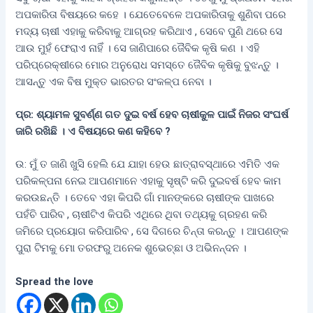
ଅପକାରିତା ବିଷୟରେ କହେ । ଯେତେବେଳେ ଅପକାରିତାକୁ ଶୁଣିବା ପରେ
ମଦ୍ୟ ଚାଷୀ ଏହାକୁ କରିବାକୁ ଆଗ୍ରହ କରିଥାଏ , ସେବେ ପୁଣି ଥରେ ସେ
ଆଉ ମୁହଁ ଫେରାଏ ନାହିଁ । ସେ ଜାଣିପାରେ ଜୈବିକ କୃଷି କଣ । ଏହି
ପରିପ୍ରେକ୍ଷୀରେ ମୋର ଅନୁରୋଧ ସମସ୍ତେ ଜୈବିକ କୃଷିକୁ ବୁଝନ୍ତୁ ।
ଆସନ୍ତୁ ଏକ ବିଷ ମୁକ୍ତ ଭାରତର ସଂକଳ୍ପ ନେବା ।
ପ୍ର: ଶ୍ୟାମଳ ସୁବର୍ଣ୍ଣ ଗତ ଦୁଇ ବର୍ଷ ହେବ ଚାଷୀକୁଳ ପାଇଁ ନିଜର ସଂଘର୍ଷ
ଜାରି ରଖିଛି । ଏ ବିଷୟରେ କଣ କହିବେ ?
ଉ: ମୁଁ ତ ଜାଣି ଖୁସି ହେଲି ଯେ ଯାହା ହେଉ ଛାତ୍ରାବସ୍ଥାରେ ଏମିତି ଏକ
ପରିକଳ୍ପନା ନେଇ ଆପଣମାନେ ଏହାକୁ ସୃଷ୍ଟି କରି ଦୁଇବର୍ଷ ହେବ କାମ
କରଉଛନ୍ତି । ତେବେ ଏହା କିପରି ଗାଁ ମାନଙ୍କରେ ଚାଷୀଙ୍କ ପାଖରେ
ପହଁଚି ପାରିବ , ଚାଷୀଟିଏ କିପରି ଏଥିରେ ଥିବା ତଥ୍ୟକୁ ଗ୍ରହଣ କରି
ଜମିରେ ପ୍ରୟୋଗ କରିପାରିବ , ସେ ଦିଗରେ ଚିନ୍ତା କରନ୍ତୁ । ଆପଣଙ୍କ
ପୁରା ଟିମକୁ ମୋ ତରଫରୁ ଅନେକ ଶୁଭେଚ୍ଛା ଓ ଅଭିନନ୍ଦନ ।
Spread the love