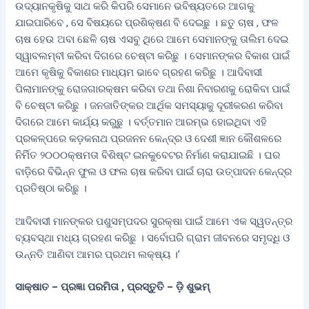
ଉଦ୍ୟାନକୃଷିକୁ ସାଥ କରି କିପରି ସେମାନେ ଭବିଷ୍ୟତରେ ଆଗକୁ
ଯାଇପାରିବେ , ସେ ବିଷୟରେ ପ୍ରଶିକ୍ଷଣ ବି ଦେଇଛୁ । ଛତୁ ଚାଷ , ଫଳ
ଚାଷ ହେଉ ଅବା ଛେଳି ଚାଷ ଏସବୁ ଥିରେ ଆମେ ସେମାନଙ୍କୁ ତାଲିମ ଦେଇ
ସ୍ୱାବଲମ୍ବୀ କରିବା ଦିଗରେ ଚେଷ୍ଟା କରିଛୁ । ସେମାନଙ୍କର ବିକାଶ ପାଇଁ
ଆମେ କୃଷିକୁ ବିକାଶର ମାଧ୍ୟମ ଭାବେ ଗ୍ରହଣ କରିଛୁ । ଆଦିବାସୀ
ପିଲାମାନଙ୍କୁ ରୋଜଗାରକ୍ଷମ କରିବା ତଥା ନିଶା ନିବାରଣକୁ ରୋକିବା ପାଇଁ
ବି ଚେଷ୍ଟା କରିଛୁ । ଜନଜାତିଙ୍କର ଆର୍ଥିକ ସମସ୍ୟାକୁ ଦୂରୀକରଣ କରିବା
ଦିଗରେ ଆମେ କାର୍ଯ୍ୟ କରୁଛୁ । ବର୍ତ୍ତମାନ ଆରମ୍ଭ ହୋଇଥିବା ଏହି
ପ୍ରକଳ୍ପରେ କଡ଼କନାଥ ପ୍ରଜନନ କେନ୍ଦ୍ର ଓ ଦେଶୀ ଜ୍ଞାନ କୌଶଳରେ
ନିର୍ମିତ ୨୦୦୦କ୍ଷମତା ବିଶିଷ୍ଟ ଇନକୁବେଟର ନିର୍ମାଣ କରାଯାଇଛି । ଘର
ବାଡ଼ିରେ ବିଭିନ୍ନ ଫୁଲ ଓ ଫଲ ଚାଷ କରିବା ପାଇଁ ଚାରା ଉତ୍ପାଦନ କେନ୍ଦ୍ର
ପ୍ରତିଷ୍ଠା କରିଛୁ ।
ଆଦିବାସୀ ମାନଙ୍କର ପଶୁସମ୍ପଦର ସୁରକ୍ଷା ପାଇଁ ଆମେ ଏକ ସ୍ୱତନ୍ତ୍ର
ବ୍ୟବସ୍ଥା ମଧ୍ୟ ଗ୍ରହଣ କରିଛୁ । ସର୍ବୋପରି ଗ୍ରାମ ଜୀବନରେ ସମୃଦ୍ଧି ଓ
ଉନ୍ନତି ଆଣିବା ଆମର ପ୍ରଥମ ଲକ୍ଷ୍ୟ ।’
ସାକ୍ଷାତ – ପ୍ରଜ୍ଞା ପରମିତା , ପ୍ରସ୍ତୁତି – ଡ଼ି ଶୁଭମ୍‌