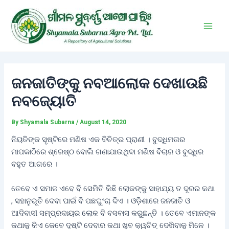
Skip
Post
Main
to
navigation
Men
content
ଜନଜାତିଙ୍କୁ ନବଆଲୋକ ଦେଖାଉଛି
ନବଜ୍ୟୋତି
By
Shyamala Subarna
/
August 14, 2020
ନିୟତିଙ୍କ ସୃଷ୍ଟିରେ ମଣିଷ ଏକ ବିଚିତ୍ର ପ୍ରାଣୀ । ବୁଦ୍ଧିମତାର
ମାପକାଠିରେ ଶ୍ରେଷ୍ଠ ବୋଲି ଗଣାଯାଉଥିବା ମଣିଷ ବିଚାର ଓ ବୁଦ୍ଧିର
ବହୁତ ଆଗରେ ।
ତେବେ ଏ ସମାଜ ଏବେ ବି ସେମିତି କିଛି ଲୋକଙ୍କୁ ସାହାଯ୍ୟ ତ ଦୂରର କଥା
, ସହାନୁଭୂତି ଦେବା ପାଇଁ ବି ପଛଘୁଂଚା ଦିଏ । ଓଡ଼ିଶାରେ ଜନଜାତି ଓ
ଆଦିବାସୀ ସମ୍ପ୍ରଦାୟର ଲୋକ ବି ବସବାସ କରୁଛନ୍ତି । ତେବେ ଏମାନଙ୍କ
କଥାକୁ କିଏ କେବେ ଦୃଷ୍ଟି ଦେବାର କଥା ଖୁବ କ୍ୱଚିତ୍‌ ଦେଖିବାକୁ ମିଳେ ।