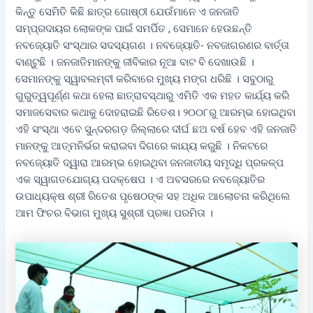
କିନ୍ତୁ ସେମିତି କିଛି ଛାତ୍ର ଗୋଷ୍ଠୀ ଯେଉଁମାନେ ଏ ଜନଜାତି
ସମ୍ପ୍ରଦାୟର ଲୋକଙ୍କ ପାଇଁ ସମର୍ପିତ , ସେମାନେ ହେଉଛନ୍ତି
ନବଜ୍ୟୋତି ସଂସ୍ଥାର ସଦସ୍ୟଗଣ । ନବଜ୍ୟୋତି- ନବଜାଗରଣର ବାର୍ତ୍ତା
ବାଣ୍ଟୁଛି । ଜନଜାତିମାନଙ୍କୁ ଜୀବିକାର ନୂଆ ବାଟ ବି ଦେଖାଉଛି ।
ସେମାନଙ୍କୁ ସ୍ୱାବଲମ୍ବୀ କରିବାରେ ମୁଖ୍ୟ ମଙ୍ଗ ଧରିଛି । ସବୁଠାରୁ
ଗୁରୁତ୍ୱପୂର୍ଣ୍ଣ କଥା ହେଲା ଛାତ୍ରାବସ୍ଥାରୁ ଏମିତି ଏକ ମହତ କାର୍ଯ୍ୟ କରି
ସମାଜସେବାର କଥାକୁ ଦୋହରାଇଛି ରିତେଶ। ୨୦୦୮ରୁ ଆରମ୍ଭ ହୋଇଥିବା
ଏହି ସଂସ୍ଥା ଏବେ ସୁନ୍ଦରଗଡ଼ ଜିଲ୍ଲାରେ ଦୀର୍ଘ ଛଅ ବର୍ଷ ହେବ ଏହି ଜନଜାତି
ମାନଙ୍କୁ ଆତ୍ମନିର୍ଭର କରାଇବା ଦିଗରେ କାଯ୍ୟ କରୁଛି । ନିକଟରେ
ନବଜ୍ୟୋତି ଦ୍ୱାରା ଆରମ୍ଭ ହୋଇଥିବା ଜନଜାତୀୟ ସମୃଦ୍ଧି ପ୍ରକଳ୍ପ
ଏକ ସ୍ୱାଗତଯୋଗ୍ୟ ପଦକ୍ଷେପ । ଏ ଅବସରରେ ନବଜ୍ୟୋତିର
ଉପାଧ୍ୟକ୍ଷ ଶ୍ରୀ ରିତେଶ ପୃଷେଠଙ୍କ ସହ ଅଧିକ ଆଲୋଚନା କରିଥିଲେ
ଆମ ଫିଚର ବିଭାଗ ମୁଖ୍ୟ ସୁଶ୍ରୀ ପ୍ରଜ୍ଞା ପରମିତା ।