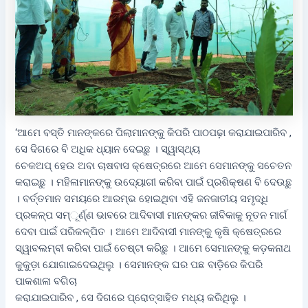
‘ଆମେ ବସ୍ତି ମାନଙ୍କରେ ପିଲାମାନଙ୍କୁ କିପରି ପାଠପଢ଼ା କରାଯାଇପାରିବ ,
ସେ ଦିଗରେ ବି ଅଧିକ ଧ୍ୟାନ ଦେଇଛୁ । ସ୍ୱାସ୍ଥ୍ୟ
ଚେକଅପ୍‌ ହେଉ ଅବା ଚାଷବାସ କ୍ଷେତ୍ରରେ ଆମେ ସେମାନଙ୍କୁ ସଚେତନ
କରାଇଛୁ । ମହିଳାମାନଙ୍କୁ ଉଦ୍ୟୋଗୀ କରିବା ପାଇଁ ପ୍ରଶିକ୍ଷଣ ବି ଦେଉଛୁ
। ବର୍ତ୍ତମାନ ସମୟରେ ଆରମ୍ଭ ହୋଇଥିବା ଏହି ଜନଜାତୀୟ ସମୃଦ୍ଧି
ପ୍ରକଳ୍ପ ସମ୍‌ୂର୍ଣ୍ଣ ଭାବରେ ଆଦିବାସୀ ମାନଙ୍କର ଜୀବିକାକୁ ନୂତନ ମାର୍ଗ
ଦେବା ପାଇଁ ପରିକଳ୍ପିତ । ଆମେ ଆଦିବାସୀ ମାନଙ୍କୁ କୃଷି କ୍ଷେତ୍ରରେ
ସ୍ୱାବଲମ୍ବୀ କରିବା ପାଇଁ ଚେଷ୍ଟା କରିଛୁ । ଆମେ ସେମାନଙ୍କୁ କଡ଼କନାଥ
କୁକୁଡ଼ା ଯୋଗାଇଦେଇଥିଲୁ । ସେମାନଙ୍କ ଘର ପଛ ବାଡ଼ିରେ କିପରି
ପାକଶାଳା ବଗିଚା
କରାଯାଇପାରିବ , ସେ ଦିଗରେ ପ୍ରୋତ୍ସାହିତ ମଧ୍ୟ କରିଥିଲୁ ।