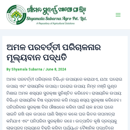
Skip
Post
Main
to
navigation
Men
content
ଅମଳ ପରବର୍ତ୍ତୀ ପରିଚାଳନାର
ମୂଲ୍ୟବାନ ପଦ୍ଧତି
By
Shyamala Subarna
/
June 8, 2024
ଅମଳ ପରବର୍ତ୍ତୀ ପରିଚାଳନା ବିଭିନ୍ନ ଉପାୟରେ କରାଯାଏ, ଯଥା: ଘରୋଇ
ଉପାୟ ଏବଂ ରାସାୟନିକ ଉପାୟ। ଘରୋଇ ଉପାୟ: ନିମ୍ବ ମଞ୍ଜି ଗୁଣ୍ଡ
ମିଶାଇ ଅମଳ ଶସ୍ୟର ସୁରକ୍ଷା ସୁନିଶ୍ଚିତ କରିହେବ। ରାସାୟନିକ ଉପାୟ:
ବିଭିନ୍ନ ରାସାୟନିକ ବିଷ ବ୍ୟବହାର କରି ମଧ୍ୟ ଶସ୍ୟ ସୁରକ୍ଷା କରିହେବ।
ପନିପରିବାର ସୁରକ୍ଷା ବିନା ଔଷଧରେ କରିବା ପାଇଁ ଚାଳ ଛପର ଘରେ
ସାଇତି ରଖି ଚାଳ ଉପରେ ପାଣି ସିଞ୍ଚନ କଲେ ଘର ଭିତର ତାପମାତ୍ରା
କମିଯାଏ ଏବଂ ପନିପରିବା ସୁରକ୍ଷିତ ରହେ। ଉତ୍ପାଦିତ କୃଷି ଦ୍ରବ୍ୟକୁ
ଲାଭପ୍ରଦ ମୂଲ୍ୟରେ ବିକ୍ରି କରିବା ପର୍ଯ୍ୟନ୍ତ ବୈଜ୍ଞାନିକ ପଦ୍ଧତିରେ