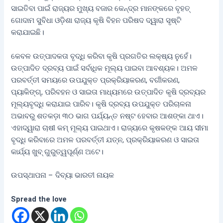
ସାଇତିବା ପାଇଁ ରାଜ୍ୟର ମୁଖ୍ୟ ବଜାର କେନ୍ଦ୍ର ମାନଙ୍କରେ ବୃହତ୍
ଗୋଦାମ ସୁବିଧା ଓଡ଼ିଶା ରାଜ୍ୟ କୃଷି ବିହନ ପରିଷଦ ଦ୍ୱାରା ସୃଷ୍ଟି
କରାଯାଇଛି।
କେବଳ ଉତ୍ପାଦକତା ବୃଦ୍ଧି କରିବା କୃଷି ପ୍ରଗତିର ଲକ୍ଷ୍ୟ ନୁହେଁ।
ଉତ୍ପାଦିତ ଦ୍ରବ୍ୟ ପାଇଁ ସର୍ବାଧିକ ମୂଲ୍ୟ ପାଇବା ଆବଶ୍ୟକ। ଅମଳ
ପରବର୍ତ୍ତୀ ସମୟରେ ଉପଯୁକ୍ତ ପ୍ରକ୍ରିୟାକରଣ, ବର୍ଗୀକରଣ,
ପ୍ୟାକିଙ୍ଗ୍, ପରିବହନ ଓ ସାଇତା ମାଧ୍ୟମରେ ଉତ୍ପାଦିତ କୃଷି ଦ୍ରବ୍ୟର
ମୂଲ୍ୟବୃଦ୍ଧି କରାଯାଇ ପାରିବ। କୃଷି ଦ୍ରବ୍ୟ ଉପଯୁକ୍ତ ପରିଚାଳନା
ଅଭାବରୁ ଶତକଡ଼ା ୩୦ ଭାଗ ପର୍ଯ୍ୟନ୍ତ ନଷ୍ଟ ହେବାର ଆଶଙ୍କା ଥାଏ।
ଏହାଦ୍ୱାରା ଚାଷୀ କମ୍ ମୂଲ୍ୟ ପାଇଥାଏ। ରାଜ୍ୟରେ କୃଷକଙ୍କ ଆୟ ସୀମା
ବୃଦ୍ଧି କରିବାରେ ଅମଳ ପରବର୍ତ୍ତୀ ଯତ୍ନ, ପ୍ରକ୍ରିୟାକରଣ ଓ ସାଇତା
କାର୍ଯ୍ୟ ଖୁବ୍ ଗୁରୁତ୍ୱପୂର୍ଣ୍ଣ ଅଟେ।
ଉପସ୍ଥାପନା – ଦିବ୍ୟା ଭାରତୀ ନାୟକ
Spread the love