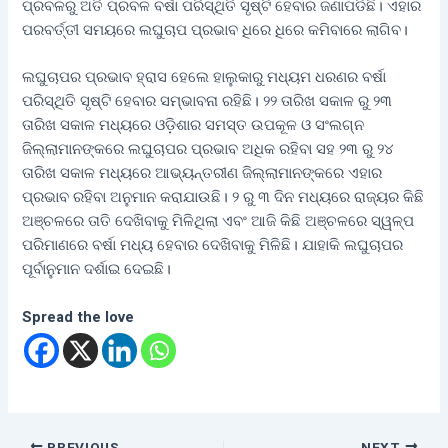
ପ୍ରବଳରୁ ଅତି ପ୍ରବଳ ବର୍ଷା ପରିସ୍ଥିତି ସୃଷ୍ଟି ହେବାର ଜଣାପଡିଛି। ଏହାର
ପରବର୍ତ୍ତୀ ସମୟରେ ଲଘୁଚାପ ପ୍ରଭାବ ଧିରେ ଧିରେ କମିବାରେ ଲାଗିବ।
ଲଘୁଚାପର ପ୍ରଭାବ ହ୍ରାସ ହେଲେ ହାଲୁକାରୁ ମଧ୍ୟମ ଧରଣର ବର୍ଷା
ପରିସ୍ଥିତି ସୃଷ୍ଟି ହେବାର ସମ୍ଭାବନା ରହିଛି। ୨୨ ତାରିଖ ସକାଳ ରୁ ୨୩
ତାରିଖ ସକାଳ ମଧ୍ୟରେ ଓଡ଼ିଶାର ସମସ୍ତ ଉପକୂଳ ଓ ସଂଲଗ୍ନ
ଜିଲ୍ଲାମାନଙ୍କରେ ଲଘୁଚାପର ପ୍ରଭାବ ଅଧିକ ରହିବା ସହ ୨୩ ରୁ ୨୪
ତାରିଖ ସକାଳ ମଧ୍ୟରେ ଆଭ୍ୟନ୍ତରୀଣ ଜିଲ୍ଲାମାନଙ୍କରେ ଏହାର
ପ୍ରଭାବ ରହିବା ଅନୁମାନ କରାଯାଉଛି। ୨ ରୁ ୩ ଦିନ ମଧ୍ୟରେ ରାଜ୍ୟର କିଛି
ଅଞ୍ଚଳରେ ତାତି ଦେଖିବାକୁ ମିଳିଥିଲା ଏବଂ ଆଜି କିଛି ଅଞ୍ଚଳରେ ସ୍ୱଳ୍ପ
ପରିମାଣରେ ବର୍ଷା ମଧ୍ୟ ହେବାର ଦେଖିବାକୁ ମିଳିଛି। ଯାହାକି ଲଘୁଚାପର
ପୂର୍ବାନୁମାନ ଦର୍ଶାଇ ଦେଇଛି।
Spread the love
PREVIOUS
NEXT