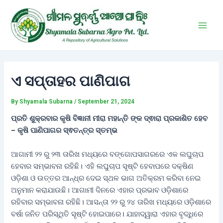
Skip
Post
Main
to
navigation
Men
content
ଏ ସପ୍ତାହର ପାଣିପାଗ
By
Shyamala Subarna
/
September 21, 2024
ପ୍ରତି ଶୁକ୍ରବାର କୃଷି ବିଜ୍ଞାନୀ ମୀରା ମହାନ୍ତି ଙ୍କ ଦ୍ଵାରା ପ୍ରକାଶିତ ହେବ
– କୃଷି ପାଣିପାଗର ସ୍ଵତନ୍ତ୍ର ସ୍ତମ୍ଭ
ଆଗାମୀ ୨୨ ରୁ ୨୩ ତାରିଖ ମଧ୍ୟରେ ବଙ୍ଗୋପସାଗରରେ ଏକ ଲଘୁଚାପ
ହେବାର ସମ୍ଭାବନା ରହିଛି। ଏହି ଲଘୁଚାପ ସୃଷ୍ଟି ହେବାପରେ ଦକ୍ଷିଣ
ଓଡ଼ିଶା ଓ ଉତ୍ତର ଆନ୍ଧ୍ର ଦେଇ ସ୍ଥଳ ଭାଗ ଅତିକ୍ରମ କରିବା ନେଇ
ଅନୁମାନ କରାଯାଉଛି। ଆଗାମୀ ଦିନରେ ଏହାର ପ୍ରଭାବ ଓଡ଼ିଶାରେ
ରହିବାର ସମ୍ଭାବନା ରହିଛି। ଆସନ୍ତା ୨୨ ରୁ ୨୪ ତାରିଖ ମଧ୍ୟରେ ଓଡ଼ିଶାରେ
ବର୍ଷା ଜନିତ ପରିସ୍ଥିତି ସୃଷ୍ଟି ହୋଇପାରେ। ଯାହାଦ୍ୱାରା ଏହାର ବୃଦ୍ଧିରେ