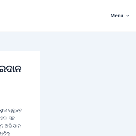
Menu
୍ରଦାନ
ିକ ଗୁରୁତ୍ବ
ହେବା ସହ
ନ୍ନ ଅଭିଯାନ
ଧତିକୁ