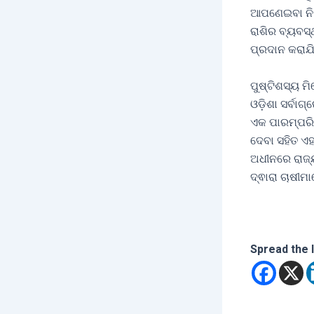
ଆପଣେଇବା ନିମନ
ରାଶିର ବ୍ୟବସ୍
ପ୍ରଦାନ କରାଯି
ପୁଷ୍ଟିଶସ୍ୟ 
ଓଡ଼ିଶା ସର୍ବାଗ୍
ଏକ ପାରମ୍ପରି
ଦେବା ସହିତ ଏହ
ଅଧୀନରେ ରାଜ୍
ଦ୍ଵାରା ଚାଷୀମ
Spread the 