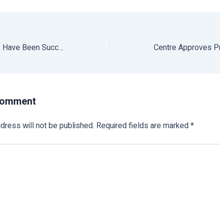
Amrapali Mangoes Have Been Successfully Exported to France
Comment
dress will not be published.
Required fields are marked
*