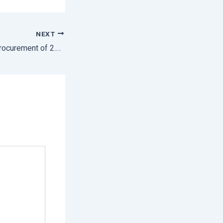
NEXT
Centre Approves Procurement of 2.5 Lakh Tonnes of Mangoes From Karnataka