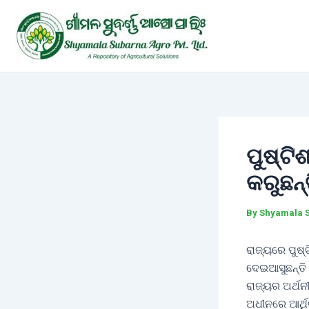
Skip
Post
to
navigation
content
ପୁଷ୍ଟି
କରୁଛନ୍
By
Shyamala 
ରାଜ୍ୟରେ ପୁଷ୍
ଦେଇଆସୁଛନ୍ତି
ରାଜ୍ୟର ଅର୍ଥନ
ଅଧୀନରେ ଆର୍ଥି