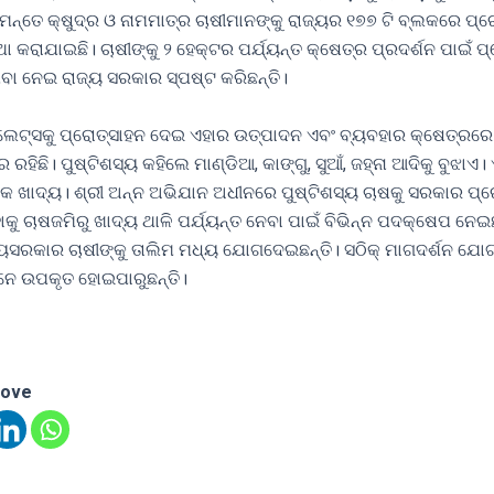
୍ତେ କ୍ଷୁଦ୍ର ଓ ନାମମାତ୍ର ଚାଷୀମାନଙ୍କୁ ରାଜ୍ୟର ୧୭୭ ଟି ବ୍ଲକରେ ପ୍ର
ଥା କରାଯାଇଛି। ଚାଷୀଙ୍କୁ ୨ ହେକ୍ଟର ପର୍ଯ୍ୟନ୍ତ କ୍ଷେତ୍ର ପ୍ରଦର୍ଶନ ପାଇଁ ପ୍
ବା ନେଇ ରାଜ୍ୟ ସରକାର ସ୍ପଷ୍ଟ କରିଛନ୍ତି।
ମିଲେଟ୍ସକୁ ପ୍ରୋତ୍ସାହନ ଦେଇ ଏହାର ଉତ୍ପାଦନ ଏବଂ ବ୍ୟବହାର କ୍ଷେତ୍ରର
ରେ ରହିଛି। ପୁଷ୍ଟିଶସ୍ୟ କହିଲେ ମାଣ୍ଡିଆ, କାଙ୍ଗୁ, ସୁଆଁ, ଜହ୍ନା ଆଦିକୁ ବୁଝାଏ
କ ଖାଦ୍ୟ। ଶ୍ରୀ ଅନ୍ନ ଅଭିଯାନ ଅଧୀନରେ ପୁଷ୍ଟିଶସ୍ୟ ଚାଷକୁ ସରକାର ପ୍
ାକୁ ଚାଷଜମିରୁ ଖାଦ୍ୟ ଥାଳି ପର୍ଯ୍ୟନ୍ତ ନେବା ପାଇଁ ବିଭିନ୍ନ ପଦକ୍ଷେପ ନେଇଛ
ୟସରକାର ଚାଷୀଙ୍କୁ ତାଲିମ ମଧ୍ୟ ଯୋଗଦେଇଛନ୍ତି। ସଠିକ୍ ମାଗଦର୍ଶନ ଯୋ
ାନେ ଉପକୃତ ହୋଇପାରୁଛନ୍ତି।
love