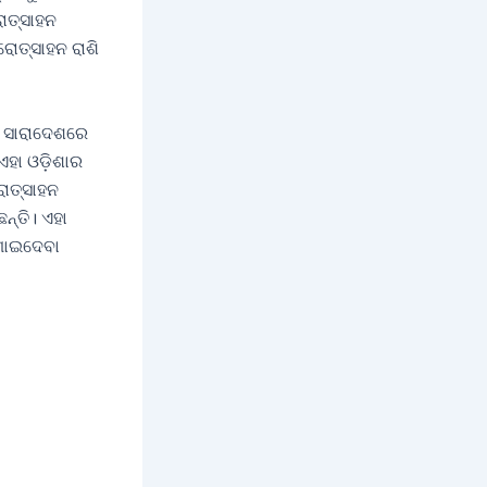
ୋତ୍ସାହନ
ରୋତ୍ସାହନ ରାଶି
େ ସାରାଦେଶରେ
। ଏହା ଓଡ଼ିଶାର
ରୋତ୍ସାହନ
ନ୍ତି। ଏହା
ଗାଇଦେବା