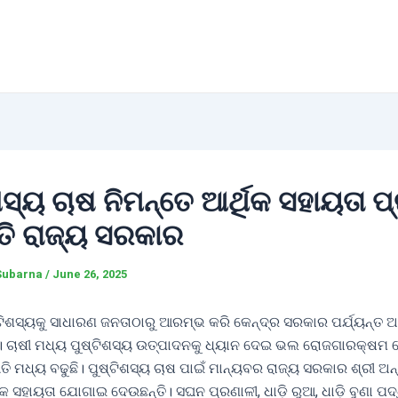
ଶସ୍ୟ ଚାଷ ନିମନ୍ତେ ଆର୍ଥିକ ସହାୟତା ପ
ତି ରାଜ୍ୟ ସରକାର
Subarna
/
June 26, 2025
ଟିଶସ୍ୟକୁ ସାଧାରଣ ଜନତାଠାରୁ ଆରମ୍ଭ କରି କେନ୍ଦ୍ର ସରକାର ପର୍ଯ୍ୟନ୍ତ ଅଧ
। ଚାଷୀ ମଧ୍ୟ ପୁଷ୍ଟିଶସ୍ୟ ଉତ୍ପାଦନକୁ ଧ୍ୟାନ ଦେଇ ଭଲ ରୋଜଗାରକ୍ଷମ 
ୀତି ମଧ୍ୟ ବଢୁଛି। ପୁଷ୍ଟିଶସ୍ୟ ଚାଷ ପାଇଁ ମାନ୍ୟବର ରାଜ୍ୟ ସରକାର ଶ୍ରୀ ଅ
କ ସହାୟତା ଯୋଗାଇ ଦେଉଛନ୍ତି। ସଘନ ପ୍ରଣାଳୀ, ଧାଡ଼ି ରୁଆ, ଧାଡ଼ି ବୁଣା ପଦ୍