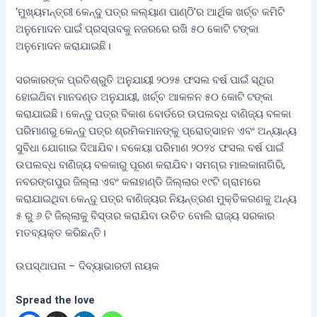
‘ମୁଖ୍ୟମନ୍ତ୍ରୀ କେନ୍ଦୁ ପତ୍ର କଲ୍ୟାଣ ପାଣ୍ଠି’ର ଆର୍ଥିକ ଖର୍ଚ୍ଚ କମିଟି
ଅନୁମୋଦନ ପାଇଁ ପ୍ରସ୍ତାବକୁ ନଜରରେ ରଖି ୫୦ କୋଟି ଟଙ୍କା
ଅନୁମୋଦନ କରାଯାଇଛି।
ସରକାରଙ୍କ ପ୍ରତିଶ୍ରୁତି ଅନୁଯାୟୀ ୨୦୨୫ ଫସଲ ବର୍ଷ ପାଇଁ ସ୍ଥିର
ହୋଇଥ‌ିବା ମାନଦଣ୍ଡ ଅନୁଯାୟୀ, ଖର୍ଚ୍ଚ ଆକଳନ ୫୦ କୋଟି ଟଙ୍କା
କରାଯାଇଛି। କେନ୍ଦୁ ପତ୍ର ବିକାଶ ବୋର୍ଡରେ ଉପଲବ୍ଧ ବାଣିଜ୍ୟ ବଳକା
ପରିମାଣରୁ କେନ୍ଦୁ ପତ୍ର ଶ୍ରମିକମାନଙ୍କୁ ପ୍ରୋତ୍ସାହନ ଏବଂ ଅନ୍ୟାନ୍ୟ
ସୁବିଧା ଯୋଗାଇ ଦିଆଯିବ। ବକେୟା ପରିମାଣ ୨୦୨୪ ଫସଲ ବର୍ଷ ପାଇଁ
ଉପଲବ୍ଧ ବାଣିଜ୍ୟ ବଳକାରୁ ପୂରଣ କରାଯିବ। ସମଗ୍ର ମାଲକାନାଗିରି,
ନବରଙ୍ଗପୁର ଜିଲ୍ଲା ଏବଂ କଳାହାଣ୍ଡି ଜିଲ୍ଲାର ୧୯ଟି ଗ୍ରାମରେ
କରାଯାଇଥିବା କେନ୍ଦୁ ପତ୍ର ବାଣିଜ୍ୟର ନିୟନ୍ତ୍ରଣ ମୁକ୍ତିକରଣକୁ ଅନ୍ୟ
୫ ରୁ ୬ ଟି ଜିଲ୍ଲାକୁ ବିସ୍ତାର କରାଯିବା ଉଚିତ ବୋଲି ରାଜ୍ୟ ସରକାର
ମତବ୍ୟକ୍ତ କରିଛନ୍ତି।
ଉପସ୍ଥାପନା – ଦିବ୍ୟାଭାରତୀ ନାୟକ
Spread the love