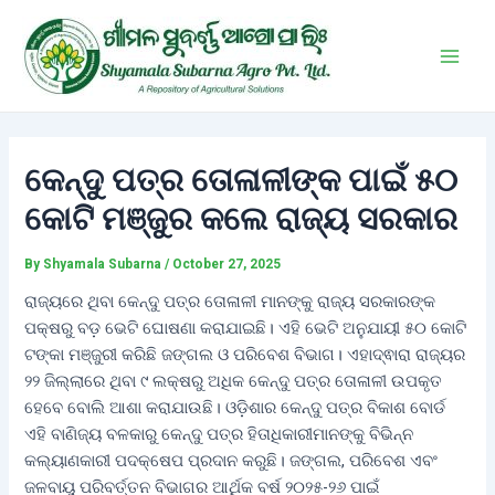
Skip
Post
Main
to
navigation
Men
content
କେନ୍ଦୁ ପତ୍ର ତୋଳାଳୀଙ୍କ ପାଇଁ ୫୦
କୋଟି ମଞ୍ଜୁର କଲେ ରାଜ୍ୟ ସରକାର
By
Shyamala Subarna
/
October 27, 2025
ରାଜ୍ୟରେ ଥିବା କେନ୍ଦୁ ପତ୍ର ତୋଳାଳୀ ମାନଙ୍କୁ ରାଜ୍ୟ ସରକାରଙ୍କ
ପକ୍ଷରୁ ବଡ଼ ଭେଟି ଘୋଷଣା କରାଯାଇଛି। ଏହି ଭେଟି ଅନୁଯାୟୀ ୫୦ କୋଟି
ଟଙ୍କା ମଞ୍ଜୁରୀ କରିଛି ଜଙ୍ଗଲ ଓ ପରିବେଶ ବିଭାଗ। ଏହାଦ୍ଵାରା ରାଜ୍ୟର
୨୨ ଜିଲ୍ଲାରେ ଥିବା ୯ ଲକ୍ଷରୁ ଅଧିକ କେନ୍ଦୁ ପତ୍ର ତୋଳାଳୀ ଉପକୃତ
ହେବେ ବୋଲି ଆଶା କରାଯାଉଛି। ଓଡ଼ିଶାର କେନ୍ଦୁ ପତ୍ର ବିକାଶ ବୋର୍ଡ
ଏହି ବାଣିଜ୍ୟ ବଳକାରୁ କେନ୍ଦୁ ପତ୍ର ହିତାଧିକାରୀମାନଙ୍କୁ ବିଭିନ୍ନ
କଲ୍ୟାଣକାରୀ ପଦକ୍ଷେପ ପ୍ରଦାନ କରୁଛି। ଜଙ୍ଗଲ, ପରିବେଶ ଏବଂ
ଜଳବାୟୁ ପରିବର୍ତ୍ତନ ବିଭାଗର ଆର୍ଥିକ ବର୍ଷ ୨୦୨୫-୨୬ ପାଇଁ