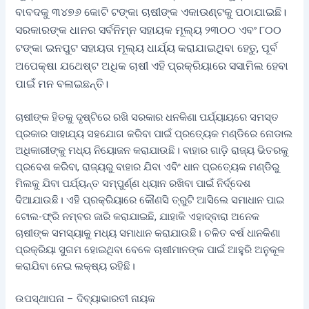
ବାବଦକୁ ୩୪୭୬ କୋଟି ଟଙ୍କା ଚାଷୀଙ୍କ ଏକାଉଣ୍ଟକୁ ପଠାଯାଇଛି।
ସରକାରଙ୍କ ଧାନର ସର୍ବନିମ୍ନ ସହାୟକ ମୂଲ୍ୟ ୨୩୦୦ ଏବଂ ୮୦୦
ଟଙ୍କା ଇନପୁଟ ସହାୟତା ମୂଲ୍ୟ ଧାର୍ଯ୍ୟ କରାଯାଇଥିବା ହେତୁ, ପୂର୍ବ
ଅପେକ୍ଷା ଯଥେଷ୍ଟ ଅଧିକ ଚାଷୀ ଏହି ପ୍ରକ୍ରିୟାରେ ସସାମିଲ ହେବା
ପାଇଁ ମନ ବଳାଇଛନ୍ତି।
ଚାଷୀଙ୍କ ହିତକୁ ଦୃଷ୍ଟିରେ ରଖି ସରକାର ଧନକିଣା ପର୍ଯ୍ୟାୟରେ ସମସ୍ତ
ପ୍ରକାର ସାହାଯ୍ୟ ସହଯୋଗ କରିବା ପାଇଁ ପ୍ରତ୍ୟେକ ମଣ୍ଡିରେ ନୋଡାଲ
ଅଧିକାରୀଙ୍କୁ ମଧ୍ୟ ନିୟୋଜନ କରାଯାଉଛି। ବାହାର ଗାଡ଼ି ରାଜ୍ୟ ଭିତରକୁ
ପ୍ରବେଶ କରିବା, ରାଜ୍ୟରୁ ବାହାର ଯିବା ଏବିଂ ଧାନ ପ୍ରତ୍ୟେକ ମଣ୍ଡିରୁ
ମିଲକୁ ଯିବା ପର୍ଯ୍ୟନ୍ତ ସମ୍ପୁର୍ଣ୍ଣ ଧ୍ୟାନ ରଖିବା ପାଇଁ ନିର୍ଦ୍ଦେଶ
ଦିଆଯାଉଛି। ଏହି ପ୍ରକ୍ରିୟାରେ କୌଣସି ତ୍ରୁଟି ଆସିଲେ ସମାଧାନ ପାଇ
ଟୋଲ-ଫ୍ରି ନମ୍ବର ଜାରି କରାଯାଇଛି, ଯାହାକି ଏହାଦ୍ବାରା ଅନେକ
ଚାଷୀଙ୍କ ସମସ୍ୟାକୁ ମଧ୍ୟ ସମାଧାନ କରାଯାଉଛି। ଚଳିତ ବର୍ଷ ଧାନକିଣା
ପ୍ରକ୍ରିୟା ସୁଗମ ହୋଇଥିବା ବେଳେ ଚାଷୀମାନଙ୍କ ପାଇଁ ଆହୁରି ଅନୁକୂଳ
କରାଯିବା ନେଇ ଲକ୍ଷ୍ୟ ରହିଛି।
ଉପସ୍ଥାପନା – ଦିବ୍ୟାଭାରତୀ ନାୟକ