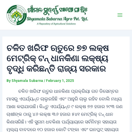
Skip
Post
Main
to
navigation
Men
content
ଚଳିତ ଖରିଫ ଋତୁରେ ୭୭ ଲକ୍ଷ
ମେଟ୍ରିକ୍ ଟନ୍ ଧାନକିଣା ଲକ୍ଷ୍ୟ
ବୃଦ୍ଧି କରିଛନ୍ତି ରାଜ୍ୟ ସରକାର
By
Shyamala Subarna
/
February 1, 2025
ଚଳିତ ଖରିଫ ଋତୁର ଧାନକିଣା ପ୍ରକ୍ରିୟା ଗତ ଡିସେମ୍ବର
ମାସରୁ ଏପର୍ଯ୍ୟନ୍ତ ଚାଲୁରହିଛି ଏବଂ ଆହୁରି ଚାଲୁ ରହିବ ବୋଲି ମଧ୍ୟ
ଆଶା କରାଯାଉଛି। କିନ୍ତୁ ଏପର୍ଯ୍ୟନ୍ତ ୯ ଲକ୍ଷ ୭୭ ହଜାର ୨୯୩ ଜଣ
ଚାଷୀଙ୍କ ଠାରୁ ୪୬ ଲକ୍ଷ ୩୬ ହଜାର ୫୪୧ ମେଟ୍ରିକ୍ ଟନ୍ ଧାନ
କିଣାସରିଛି। ଏହି ସୁଗମ ଧବକିଣା ପର୍ଯ୍ୟାୟରେ ସର୍ବନିମ୍ନ ସହାୟତା
ମୂଲ୍ୟ ବାବଦରେ ୧୦ ହଜାର କୋଟି ଟଙ୍କା ଏବଂ ଇନପୁଟ୍ ସହାୟତା