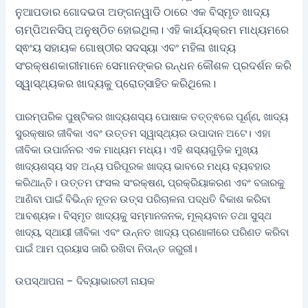
ନୁଆପଡାର ଗୋଦଭତା ଅଙ୍ଗନୱାଡି ଠାରେ ଏକ ବିସ୍ମୃତ ଖାଦ୍ୟ
ଚାମ୍ପିଅନସିପ୍ ଅନୁଷ୍ଠିତ ହୋଇଥିଲା। ଏହି କାର୍ଯ୍ୟକ୍ରମ ମାଧ୍ୟମରେ
ସ୍ଵଂୟ ସହାୟକ ଗୋଷ୍ଠୀର ସଦସ୍ୟା ଏବଂ ମହିଳା ଖାଦ୍ୟ
ସଂରକ୍ଷଣକାରୀମାନେ ସେମାନଙ୍କର ରନ୍ଧନ କୌଶଳ ପ୍ରଦର୍ଶନ କରି
ସ୍ୱାସ୍ଥ୍ୟକର ଖାଦ୍ୟକୁ ପ୍ରୋତ୍ସାହିତ କରିଥିଲେ।
ପାରମ୍ପରିକ ପୁଷ୍ଟିକର ଖାଦ୍ୟଶସ୍ୟ ପୋଷାକ ତତ୍ତ୍ଵରେ ପୂର୍ଣ୍ଣ, ଖାଦ୍ୟ
ସୁରକ୍ଷାର ଜୀବିକା ଏବଂ ଉତ୍ତମ ସ୍ୱାସ୍ଥ୍ୟର ଉପାଦାନ ଅଟେ। ଏହା
ଜୀବିକା ଉପାର୍ଜନର ଏକ ମାଧ୍ୟମ ମଧ୍ୟ। ଏହି ଶସ୍ୟଗୁଡ଼ିକ ମୁଖ୍ୟ
ଖାଦ୍ୟଶସ୍ୟ ସହ ଅନ୍ୟ ପରିପୂରକ ଖାଦ୍ୟ ଭାବରେ ମଧ୍ୟ ବ୍ୟବହାର
କରିଥାନ୍ତି। ଉତ୍ତମ ଫସଲ ସଂରକ୍ଷଣ, ପ୍ରକ୍ରିୟାକରଣ ଏବଂ ବଜାରକୁ
ଆଣିବା ପାଇଁ ବିଭିନ୍ନ ନୂତନ ଉତ୍ସ ପରିଚାଳନା ପଦ୍ଧତି ବିକାଶ କରିବା
ଆବଶ୍ୟକ। ବିସ୍ମୃତ ଖାଦ୍ୟକୁ ସମ୍ମାନଜନକ, ମୂଲ୍ୟବାନ ତଥା ସୁସ୍ଥ
ଖାଦ୍ୟ, ସ୍ଥାୟୀ ଜୀବିକା ଏବଂ ଉନ୍ନତ ଖାଦ୍ୟ ପ୍ରଣାଳୀରେ ପରିଣତ କରିବା
ପାଇଁ ଆମ ପ୍ରୟାସ ଜାରି ରଖିବା ନିତାନ୍ତ ଜରୁରୀ।
ଉପସ୍ଥାପନା – ଦିବ୍ୟାଭାରତୀ ନାୟକ