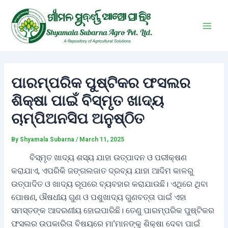
Skip
Post
Main
to
navigation
Men
content
ପାରମ୍ପରିକ ପୁଷ୍ଟିକର ଫସଲର
ଶିକ୍ଷା ପାଇଁ ବିସ୍ମୃତ ଖାଦ୍ୟ
ଚାମ୍ପିଅନସିପ ଅନୁଷ୍ଠିତ
By
Shyamala Subarna
/
March 11, 2025
ବିସ୍ମୃତ ଖାଦ୍ୟ ଶସ୍ୟ ଯାହା ଉତ୍ପାଦନ ଓ ପରୀକ୍ଷଣ
କରାଯାଏ, ଏପରିକି ଜଙ୍ଗଲଜାତ ଦ୍ରବ୍ୟ ଯାହା ଆଦିମ କାଳରୁ
ଉତ୍ପାଦିତ ଓ ଖାଦ୍ୟ ରୂପରେ ବ୍ୟବହାର କରାଯାଉଛି। ଏଥିରେ ଥିବା
ପୋଷଣ, ଔଷଧୀୟ ଗୁଣ ଓ ପଶୁଖାଦ୍ୟ ଗୁଣବତ୍ତା ପାଇଁ ଏହା
ସମସ୍ତଙ୍କ ଆଦରଣୀୟ ହୋଇପାରିଛି। ତେଣୁ ପାରମ୍ପରିକ ପୁଷ୍ଟିକର
ଫସଲର ଉପକାରିତା ବିଷୟରେ ମା’ମାନଙ୍କୁ ଶିକ୍ଷା ଦେବା ପାଇଁ